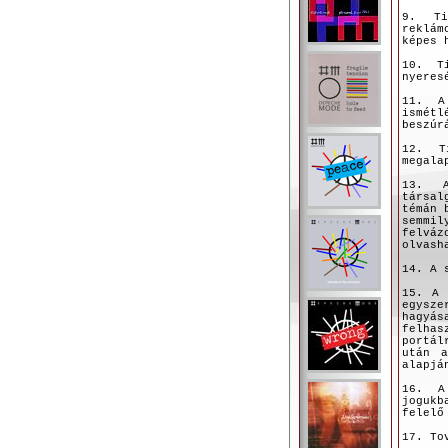
9. Ti
reklám
képes 
10. T
nyeres
11. A
ismétl
beszúr
12. T
megala
13. A
társal
témán 
semmi
felváz
olvash
14. A 
15. A 
egysze
hagyá
felhas
portál
után a
alapjá
16. A
jogukb
felelő
17. To