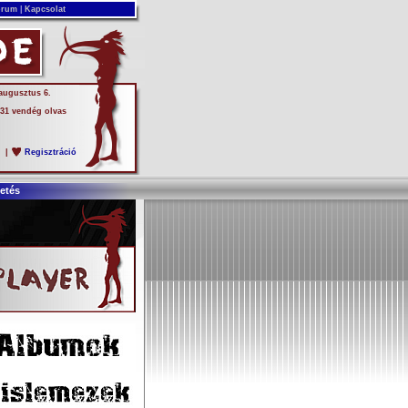
rum
|
Kapcsolat
 augusztus 6.
 31 vendég olvas
s
|
Regisztráció
etés