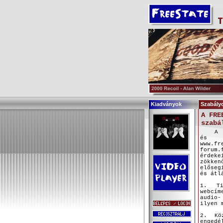
Kiadványok
Szabály
A FRE
szabá
A köv
és a
www.
forum.
érde
zökke
előseg
és átl
1. Ti
webcím
audio-
ilyen 
2. Kö
engedé