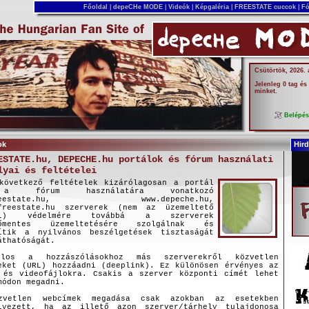
Főoldal
|
depeCHe MODE
|
Videók
|
Képgaléria
|
FREESTATE cuccok
|
Fó
Csütörtök, 2026.
Jelenleg 0 tag és
minket.
Belépé
ok
Hird
ESTATE.hu, DEPECHE.hu portálok és fórum használati
lyai és feltételei
etkező feltételek kizárólagosan a portál
 fórum használatára vonatkozó
freestate.hu, www.depeche.hu,
freestate.hu szerverek (nem az üzemeltető
kei) védelmére továbbá a szerverek
nőmentes üzemeltetésére szolgálnak és
ítik a nyilvános beszélgetések tisztaságát
áthatóságát.
los a hozzászólásokhoz más szerverekről közvetlen
eket (URL) hozzáadni (deeplink). Ez különösen érvényes az
 és videofájlokra. Csakis a szerver központi címét lehet
módon megadni.
zvetlen webcímek megadása csak azokban az esetekben
lyezett, ha az illető azon szerver/tárhely tulajdonosa