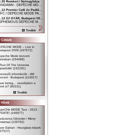
3.30 Romkert / Nyíregyháza
MOONDAWN - DEPECHE MODE FAN CLUB NYÍREGYHÁZA
01.12 Premier Café és Padlás Music Club, Szombathely - Főtér / Uránia udvar
SDMFC / DEPECHE MODE PARTY
01.12 ÚJ GYÁR, Budapest VIII. kerület, Mária utca 54.
BLASPHEMOUS DEPECHE MODE CLUB
Tovább
 Cikkek
EPECHE MODE – Live in
udapest 2009
(197672)
epeche Mode koncert
árizsban
(164488)
Tour Of The Universe
lytatódik!
(162291)
ervezői információk - dM
ncert - Budapest
(114917)
ave beteg… veszélyben a
rné is?
(90231)
Tovább
 Hírek
epeCHe MODE Tour - 2013 -
PDATE!
(166977)
rácsonyi Üdvözlet / Merry
ristmas
(139792)
ave Gahan - Hourglass képek
107517)