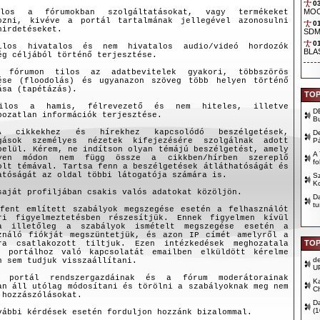
0
los a fórumokban szolgáltatásokat, vagy termékeket
ozni, kivéve a portál tartalmának jellegével azonosulni
hirdetéseket.
ilos hivatalos és nem hivatalos audio/videó hordozók
ég céljából történő terjesztése.
 fórumon tilos az adatbevitelek gyakori, többszörös
ése (floodolás) és ugyanazon szöveg több helyen történő
ása (tapétázás).
TOP
ilos a hamis, félrevezető és nem hiteles, illetve
D
pozatlan információk terjesztése.
B
 cikkekhez és hírekhez kapcsolódó beszélgetések,
D
gások személyes nézetek kifejezésére szolgálnak adott
P
belül. Kérem, ne indítson olyan témájú beszélgetést, amely
A 
lyen módon nem függ össze a cikkben/hírben szereplő
fo
olt témával. Tartsa fenn a beszélgetések átláthatóságát és
atóságát az oldal többi látogatója számára is.
Sz
Ko
saját profiljában csakis valós adatokat közöljön.
D
tu
fent említett szabályok megszegése esetén a felhasználót
ri figyelmeztetésben részesítjük. Ennek figyelmen kívül
sa illetőleg a szabályok ismételt megszegése esetén a
ználó fiókját megszüntetjük, és azon IP címét amelyről a
TOP
ra csatlakozott tiltjuk. Ezen intézkedések meghozatala
 portálhoz való kapcsolatát emailben elküldött kérelme
d
n sem tudjuk visszaállítani.
U
 portál rendszergazdáinak és a fórum moderátorainak
Ka
an áll utólag módosítani és törölni a szabályoknak meg nem
Ch
 hozzászólásokat.
D
(
vábbi kérdések esetén forduljon hozzánk bizalommal.