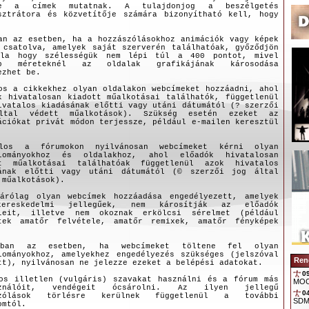
re a címek mutatnak. A tulajdonjog a beszélgetés
sztrátora és közvetítője számára bizonyítható kell, hogy
.
an az esetben, ha a hozzászólásokhoz animációk vagy képek
 csatolva, amelyek saját szerverén találhatóak, győződjön
óla hogy szélességük nem lépi túl a 400 pontot, mivel
bb méreteknél az oldalak grafikájának károsodása
ezhet be.
os a cikkekhez olyan oldalakon webcímeket hozzáadni, ahol
k hivatalosan kiadott műalkotásai találhatók, függetlenül
ivatalos kiadásának előtti vagy utáni dátumától (? szerzői
ltal védett műalkotások). Szükség esetén ezeket az
ációkat privát módon terjessze, például e-mailen keresztül
los a fórumokon nyilvánosan webcímeket kérni olyan
llományokhoz és oldalakhoz, ahol előadók hivatalosan
tt műalkotásai találhatóak függetlenül azok hivatalos
ának előtti vagy utáni dátumától (© szerzői jog által
 műalkotások).
árólag olyan webcímek hozzáadása engedélyezett, amelyek
ereskedelmi jellegűek, nem károsítják az előadók
eleit, illetve nem okoznak erkölcsi sérelmet (például
tek amatőr felvétele, amatőr remixek, amatőr fényképek
ban az esetben, ha webcímeket töltene fel olyan
lományokhoz, amelyekhez engedélyezés szükséges (jelszóval
Ren
tt), nyilvánosan ne jelezze ezeket a belépési adatokat.
0
os illetlen (vulgáris) szavakat használni és a fórum más
sználóit, vendégeit ócsárolni. Az ilyen jellegű
szólások törlésre kerülnek függetlenül a további
omtól.