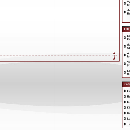
Vá
(
d
B
TOP
D
P
d
U
A 
fo
Vá
(7
Ké
(6
Kat
Ci
E
In
K
K
Le
T