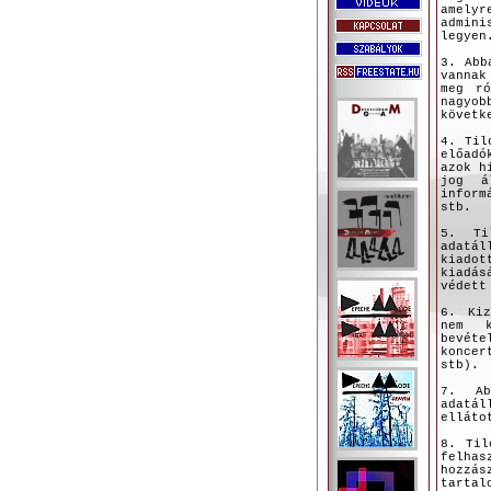
amely
admini
legyen
3. Abb
vannak
meg r
nagyo
követk
4. Til
előadó
azok h
jog á
inform
stb.
5. Ti
adatá
kiado
kiadás
védett
6. Kiz
nem k
bevét
koncer
stb).
7. Ab
adatál
elláto
8. Til
felha
hozzá
tartal