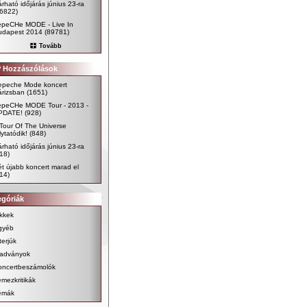
rható időjárás június 23-ra
96822)
epeCHe MODE - Live In
udapest 2014
(89781)
Tovább
 Hozzászólások
epeche Mode koncert
árizsban
(1651)
epeCHe MODE Tour - 2013 -
PDATE!
(928)
Tour Of The Universe
lytatódik!
(848)
rható időjárás június 23-ra
18)
t újabb koncert marad el
14)
egóriák
kkek
gyéb
terjúk
iadványok
oncertbeszámolók
mezkritikák
émák