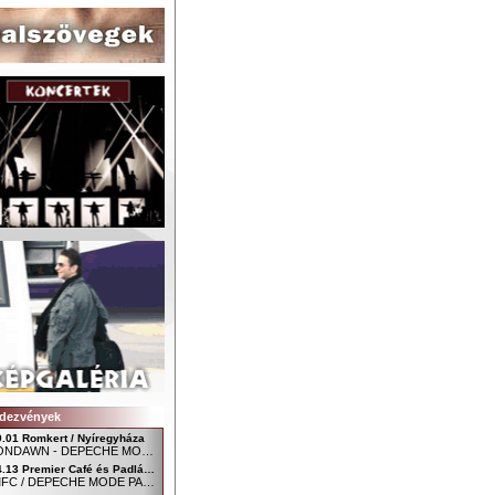
dezvények
9.01 Romkert / Nyíregyháza
MOONDAWN - DEPECHE MODE FAN CLUB NYÍREGYHÁZA
04.13 Premier Café és Padlás Music Club, Szombathely - Főtér / Uránia udvar
SDMFC / DEPECHE MODE PARTY