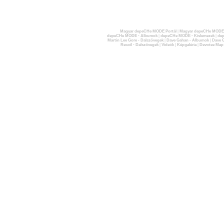
Magyar depeCHe MODE Portál
|
Magyar depeCHe MODE 
depeCHe MODE - Albumok
|
depeCHe MODE - Kislemezek
|
dep
Martin Lee Gore - Dalszövegek
|
Dave Gahan - Albumok
|
Dave G
Recoil - Dalszövegek
|
Videók
|
Képgaléria
|
Devotee Map