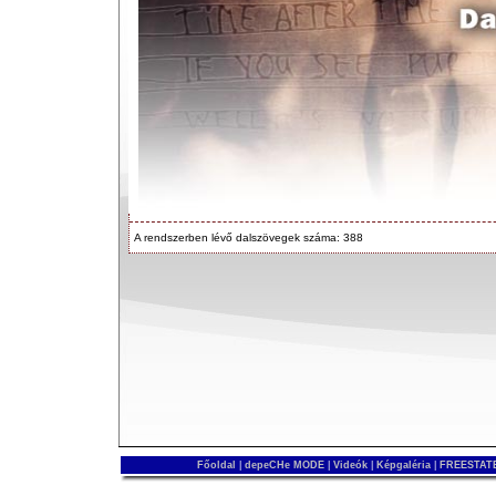
A rendszerben lévő dalszövegek száma: 388
Főoldal
|
depeCHe MODE
|
Videók
|
Képgaléria
|
FREESTATE