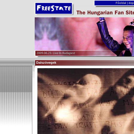
Főoldal
|
dep
Dalszövegek