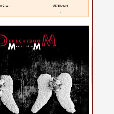
m Chart
US Billboard
-