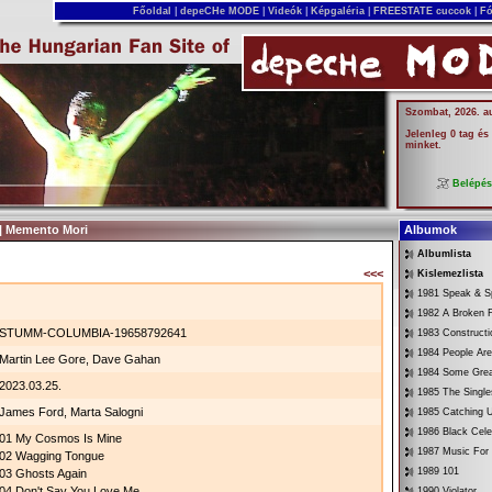
Főoldal
|
depeCHe MODE
|
Videók
|
Képgaléria
|
FREESTATE cuccok
|
Fó
Szombat, 2026. a
Jelenleg 0 tag és
minket.
Belépé
| Memento Mori
Albumok
Albumlista
<<<
Kislemezlista
1981 Speak & Sp
1982 A Broken 
STUMM-COLUMBIA-19658792641
1983 Constructi
1984 People Are
Martin Lee Gore, Dave Gahan
1984 Some Gre
2023.03.25.
1985 The Single
James Ford, Marta Salogni
1985 Catching
1986 Black Cele
01 My Cosmos Is Mine
1987 Music For
02 Wagging Tongue
1989 101
03 Ghosts Again
04 Don't Say You Love Me
1990 Violator