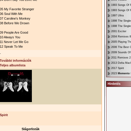
1993 Songs Of F
05 My Favorite Stranger
1993 Songs Of F
06 Soul With Me
1997 Ultra
07 Caroline's Monkey
1998 The Singl
08 Before We Drown
1998 The Singl
2001 Exciter
09 People Are Good
2004 Remixes 8
10 Always You
11 Never Let Me Go
2005 Playing Th
12 Speak To Me
2006 The Best O
2009 Sounds Of
-
2011 Remixes 2:
További információk
2013 Delta Mac
Teljes albumlista
2017 Spirit
2023
Memento 
Hirdetés
Spirit
Slágerlisták