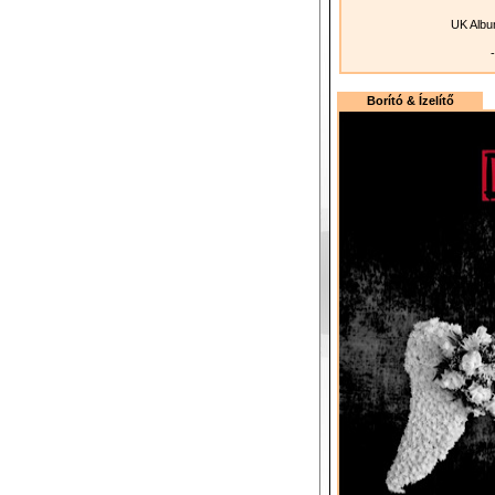
UK Albu
-
Borító & Ízelítő