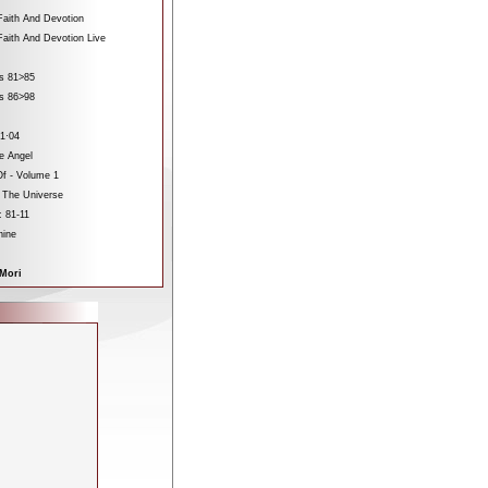
aith And Devotion
aith And Devotion Live
es 81>85
es 86>98
1·04
e Angel
f - Volume 1
 The Universe
 81-11
hine
Mori