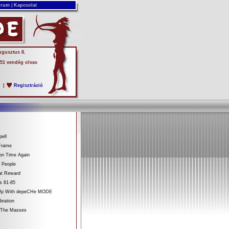
rum
|
Kapcsolat
ugusztus 8.
 51 vendég olvas
s
|
Regisztráció
ell
Frame
on Time Again
 People
at Reward
s 81-85
 Up With depeCHe MODE
bration
 The Masses