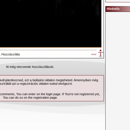
Hirdetés
1 Hozzászólás
<<<
Itt még nincsenek hozzászólások.
ell jelentkezned, ezt a
belépési
oldalon megteheted. Amennyiben még
sztráltál azt a
regisztrációs
oldalon tudod elvégezni.
 comments, You can enter on the
login page
. If You're not registered yet,
You can do so on the
registration page
.