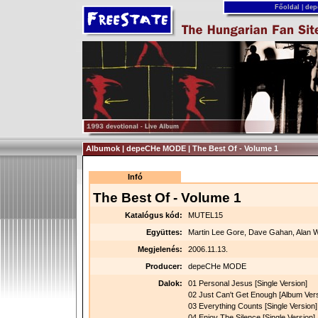
Főoldal
|
dep
Albumok | depeCHe MODE | The Best Of - Volume 1
Infó
The Best Of - Volume 1
Katalógus kód:
MUTEL15
Együttes:
Martin Lee Gore, Dave Gahan, Alan Wi
Megjelenés:
2006.11.13.
Producer:
depeCHe MODE
Dalok:
01 Personal Jesus [Single Version]
02 Just Can't Get Enough [Album Vers
03 Everything Counts [Single Version]
04 Enjoy The Silence [Single Version]