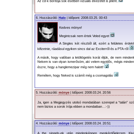
Az cd-k borítója sok esetben vizuális élvezetet is jelent..
6. Hozzászóló:
Halo
| Időpont: 2008.03.25. 00:43
Kedves mönye!
Megintcsak nem értek Veled egyet
A Singles két részből áll, ezért a felületes érdek
kifizetnie, ráadásul egyiken sincs dal az Exciterről és a PTA-ről
A másik, hogy valóban a letöltögetés korát éljük, de nem mindenki
Nekem is van olyan ismerősöm, aki velem egyidős, mégis minden
észre, hogy a hanglemezipar még nem halott!
Remélem, hogy Neked is számít még a csomagolás
5. Hozzászóló:
mönye
| Időpont: 2008.03.24. 20:56
Ja, igen a Megjegyzés utolsó mondatában szerepel a “talán” szóc
nem biztos a sorok írója ebben a mondatban…:-))
4. Hozzászóló:
mönye
| Időpont: 2008.03.24. 20:51
A the singels-ek után mindenképpen megkérdőjelezem…Kiv