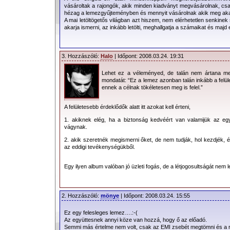
vásároltak a rajongók, akik minden kiadványt megvásárolnak, csa
hézag a lemezgyűjteményben és mennyit vásárolnak akik meg aka
A mai letöltögetős világban azt hiszem, nem elérhetetlen senkin
akarja ismerni, az inkább letölti, meghallgatja a számaikat és majd
3. Hozzászóló:
Halo
| Időpont: 2008.03.24. 19:31
Lehet ez a véleményed, de talán nem ártana me
mondatát: “Ez a lemez azonban talán inkább a felü
ennek a célnak tökéletesen meg is felel.”
A felületesebb érdeklődők alatt itt azokat kell érteni,
1. akiknek elég, ha a biztonság kedvéért van valamijük az egy
vágynak.
2. akik szeretnék megismerni őket, de nem tudják, hol kezdjék, és
az eddigi tevékenységükből.
Egy ilyen album valóban jó üzleti fogás, de a létjogosultságát nem 
2. Hozzászóló:
mönye
| Időpont: 2008.03.24. 15:55
Ez egy felesleges lemez….:-(
Az együttesnek annyi köze van hozzá, hogy ő az előadó.
Semmi más értelme nem volt, csak az EMI zsebét megtömni és a r