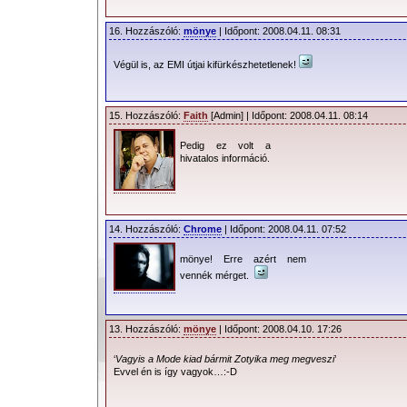
16. Hozzászóló:
mönye
| Időpont: 2008.04.11. 08:31
Végül is, az EMI útjai kifürkészhetetlenek!
15. Hozzászóló:
Faith
[Admin] | Időpont: 2008.04.11. 08:14
Pedig ez volt a
hivatalos információ.
14. Hozzászóló:
Chrome
| Időpont: 2008.04.11. 07:52
mönye! Erre azért nem
vennék mérget.
13. Hozzászóló:
mönye
| Időpont: 2008.04.10. 17:26
‘
Vagyis a Mode kiad bármit Zotyika meg megveszi
’
Evvel én is így vagyok…:-D