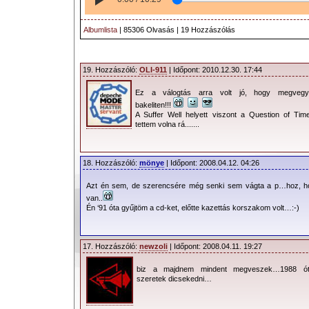
Albumlista
| 85306 Olvasás | 19 Hozzászólás
19. Hozzászóló:
OLI-911
| Időpont: 2010.12.30. 17:44
Ez a válogtás arra volt jó, hogy megveg
bakeliten!!!
A Suffer Well helyett viszont a Question of Time
tettem volna rá.......
18. Hozzászóló:
mönye
| Időpont: 2008.04.12. 04:26
Azt én sem, de szerencsére még senki sem vágta a p…hoz, h
van..
Én ‘91 óta gyűjtöm a cd-ket, előtte kazettás korszakom volt…:-)
17. Hozzászóló:
newzoli
| Időpont: 2008.04.11. 19:27
biz a majdnem mindent megveszek…1988 
szeretek dicsekedni…