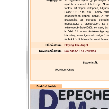
Megjegyzés:
Az együttes újabb gyűjteményes 
újrafelfedezésének lehetősége. Ném
fontos DM-alapmű (Stripped, A Ques
Policy Of Truth, stb.), amely ta
összegzésen kaphat helyet. A rema
prezentálja az együttes sokszín
megosztotta a rajongótábort. Ez 
felületesebb érdeklődőknek szól, és
is felel. A korszak érdekessége e
kiadvány, amin igencsak szigorú min
többek között három Personal Jesus át
Előző album:
Playing The Angel
Következő album:
Sounds Of The Universe
Slágerlisták
UK Album Chart
-
Borító & Ízelítő