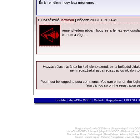
Én is remélem, hogy lesz még lemez.
1. Hozzászóló:
newzoli
| Időpont: 2008.01.19. 14:49
reménykedem abban hogy ez a lemez egy csodála
és nem a vége…
Hozzászólás írásához be kell jelentkezned, ezt a
belépési
oldal
nem regisztráltál azt a
regisztrációs
oldalon tu
You must be logged to post comments, You can enter on the
logi
You can do so on the
registration p
Főoldal
|
depeCHe MODE
|
Videók
|
Képgaléria
|
FREESTATE
Magyar depeCHe MODE Portál
|
Magyar depeCHe MODE 
depeCHe MODE - Albumok
|
depeCHe MODE - Kislemezek
|
dep
Martin Lee Gore - Dalszövegek
|
Dave Gahan - Albumok
|
Dave G
Recoil - Dalszövegek
|
Videók
|
Képgaléria
|
Devotee Map