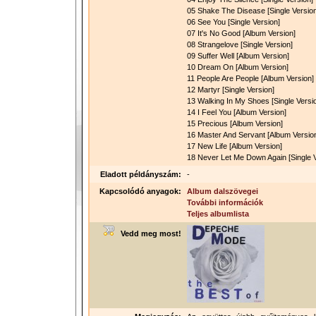
05 Shake The Disease [Single Version
06 See You [Single Version]
07 It's No Good [Album Version]
08 Strangelove [Single Version]
09 Suffer Well [Album Version]
10 Dream On [Album Version]
11 People Are People [Album Version]
12 Martyr [Single Version]
13 Walking In My Shoes [Single Versi
14 I Feel You [Album Version]
15 Precious [Album Version]
16 Master And Servant [Album Versio
17 New Life [Album Version]
18 Never Let Me Down Again [Single V
Eladott példányszám:
-
Kapcsolódó anyagok:
Album dalszövegei
További információk
Teljes albumlista
Vedd meg most!