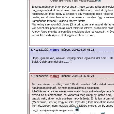
Celebration-ről is vagy kettőt legalább
Emellett mönyével értek egyet abban, hogy ez egy teljesen felesle
nagyságrendekkel verte mind összeállításban, mind dizájnban 
feledkezzünk meg, hogy a Singlesre egy vadonatúj dal is felkerült 
belőle, ezzel szemben erre a lemezre - mondjuk úgy - extrak
kategóriába tartozó B-oldalas Martyr futotta.
Marketing szempontból biztos jól jártak ezzel a lemezzel, de az e
volt pénzt ölni, pontosan az alant felmerült letöltési problémák miatt
Ahogy Ákos mondta a legutóbb megjelent albuma kapcsán: 4 éve 
vettük fel és kb. 4 perc alatt fogják letölteni. Ez van.
8. Hozzászóló:
mönye
| Időpont: 2008.03.25. 06:23
Hopp, igazad van, azokon tényleg nincs egyetlen dal sem….De
Balck Celebration dal sincs…:-((
7. Hozzászóló:
mönye
| Időpont: 2008.03.25. 06:21
Természetesen a több, mint 110 db. eredeti DM cd/dvd szeri
hazánkban kapható, az mind megtalálható a polcomon…
A letöltéssel arra szerettem volna utalni, hogy aki valamilyen együ
szalad be a lemezboltba és vásárolja meg (még nyugaton sem), 
tetszik neki, akkor jobb esetben megvásárolja. Én is így jártam 
(Mezzanine, Best of) vagy a Pink Floyd-dal (Dark side of the moon
Természetesen nem foglalok állást a letölés mellett, de bizonyo
hogy ne érjen negatív meglepetés.