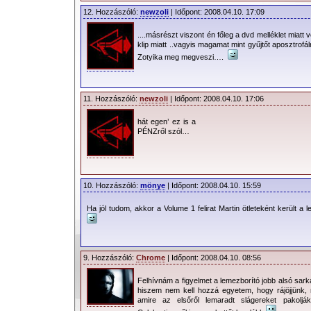
12. Hozzászóló:
newzoli
| Időpont: 2008.04.10. 17:09
....másrészt viszont én főleg a dvd melléklet miat
klip miatt ..vagyis magamat mint gyűjtőt aposztrof
Zotyika meg megveszi….
11. Hozzászóló:
newzoli
| Időpont: 2008.04.10. 17:06
hát egen’ ez is a
PÉNZről szól…
10. Hozzászóló:
mönye
| Időpont: 2008.04.10. 15:59
Ha jól tudom, akkor a Volume 1 felirat Martin ötleteként került a
9. Hozzászóló:
Chrome
| Időpont: 2008.04.10. 08:56
Felhívnám a figyelmet a lemezborító jobb alsó sarká
hiszem nem kell hozzá egyetem, hogy rájöjjünk, 
amire az elsőről lemaradt slágereket pakoljá