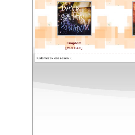
Kingdom
[MUTE393]
Kislemezek összesen: 6.