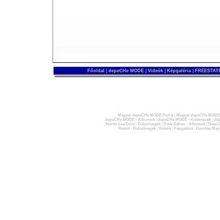
Főoldal
|
depeCHe MODE
|
Videók
|
Képgaléria
|
FREESTATE
Magyar depeCHe MODE Portál
|
Magyar depeCHe MODE 
depeCHe MODE - Albumok
|
depeCHe MODE - Kislemezek
|
dep
Martin Lee Gore - Dalszövegek
|
Dave Gahan - Albumok
|
Dave G
Recoil - Dalszövegek
|
Videók
|
Képgaléria
|
Devotee Map