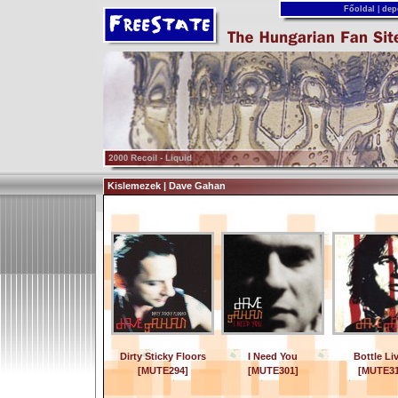
Főoldal
|
dep
Kislemezek | Dave Gahan
Dirty Sticky Floors
I Need You
Bottle Li
[MUTE294]
[MUTE301]
[MUTE31