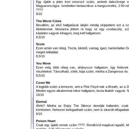
Egy újabb a jelen kort ostorozó szám, aminek dalszövege e
Magyarországra. Ismételten fantasztikus a hangszerelés, 2:50-nél
????
9/10
The Worst Crime
Bevallóm, az első hallgatások idején mindig skippeltem ezt a s
élettelennek. Mostanra jöttem rá hogy ez egy csodaszép, sz
képtelen vagyok kihagyni, meg kell hallgatnom.
8,5/10
Scum
Ezen aztán van réteg. Tiszta, lüktető, vastag, igazi, hamisítatlan 
megint telitalálat.
8,5/10
You Move
Ezen még több réteg van, ahányszor hallgatom, úgy fedezek 
részleteket. Táncolható, sötét, búja szám, mintha a Dangerous és 
8,5/10
Cover Me
A legjobb szám a lemezen, ami a Pink Floyd-nak a Breath, az a
Minden egyes alkalommal mikor hallgatom, tiszta libabőr vagyok
10/10
Eternal
Áhhh? Mintha az Enjoy The Silence demóját hallanám, csak
köntösben. Nehezen befogadható szám, nem is sikerült elfogadtat
6/10
Poison Heart
Csak egy újabb remek szám ????. Rendkívül magával ragadó, leb
melódia. 2:25-től katarzis a végéig.