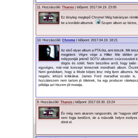
11. Hozzászóló:
Tharsis
| Időpont: 2017.04.19. 23:05
Ez tényleg meglepő Chrome! Még halványan rémlik
be a korábbi albumok.
Szuper album az biztos,
10. Hozzászóló:
Chrome
| Időpont: 2017.04.19. 18:21
Az első olyan album a PTA óta, ami tetszik. Mit tet
megjelent. Végre vége a Hillier féle idétlen 
mélypontját jelentő SOTU albumon csúcsosodott k
dögös és sötét. Nem beszélve arról, hogy talán 
egységes, már-már koncept lemeznek mondható album. Őszint
Nem gondoltam, hogy a Mode képes lesz még ilyen albumra. Nem 
negatív, lehúzó kritikákat. James Ford maradhat ezután is
hozzáteszem nem tartom jó ötletnek, ha egy producer rátelepszi
példája azt hiszem jól mutatja..
9. Hozzászóló:
Tharsis
| Időpont: 2017.03.30. 23:24
Én még nem akarom rangsorolni, de “nagyon elöl
nem fogja beelőzni, de a második helyre esélyes
dönti el.