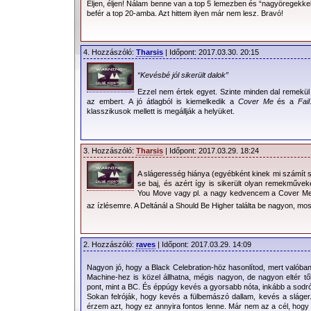
Éljen, éljen! Nálam benne van a top 5 lemezben és “nagyöregekke
befér a top 20-amba. Azt hittem ilyen már nem lesz. Bravó!
4. Hozzászóló:
Tharsis
| Időpont: 2017.03.30. 20:15
“Kevésbé jól sikerült dalok”
Ezzel nem értek egyet. Szinte minden dal remekül
az embert. A jó átlagból is kiemelkedik a
Cover Me
és a
Fail
klasszikusok mellett is megállják a helyüket.
3. Hozzászóló:
Tharsis
| Időpont: 2017.03.29. 18:24
A slágeresség hiánya (egyébként kinek mi számít 
se baj, és azért így is sikerült olyan remekművek
You Move vagy pl. a nagy kedvencem a Cover Me
az ízlésemre. A Deltánál a Should Be Higher találta be nagyon, m
2. Hozzászóló:
raves
| Időpont: 2017.03.29. 14:09
Nagyon jó, hogy a Black Celebration-höz hasonlítod, mert valóba
Machine-hez is közel állhatna, mégis nagyon, de nagyon eltér tő
pont, mint a BC. És éppúgy kevés a gyorsabb nóta, inkább a sodró
Sokan felróják, hogy kevés a fülbemászó dallam, kevés a sláge
érzem azt, hogy ez annyira fontos lenne. Már nem az a cél, hogy