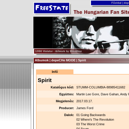
Főoldal
|
dep
Albumok | depeCHe MODE | Spirit
Infó
Spirit
Katalógus kód:
STUMM-COLUMBIA-88985411682
Együttes:
Martin Lee Gore, Dave Gahan, Andy 
Megjelenés:
2017.03.17.
Producer:
James Ford
Dalok:
01 Going Backwards
02 Where's The Revolution
03 The Worst Crime
04 Scum