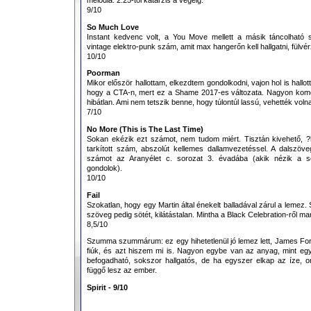
9/10
So Much Love
Instant kedvenc volt, a You Move mellett a másik táncolható 
vintage elektro-punk szám, amit max hangerőn kell hallgatni, fülvér
10/10
Poorman
Mikor először hallottam, elkezdtem gondolkodni, vajon hol is hallo
hogy a CTA-n, mert ez a Shame 2017-es változata. Nagyon komol
hibátlan. Ami nem tetszik benne, hogy túlontúl lassú, vehették volna
7/10
No More (This is The Last Time)
Sokan ekézik ezt számot, nem tudom miért. Tisztán kivehető,
tarkított szám, abszolút kellemes dallamvezetéssel. A dalszöv
számot az Aranyélet c. sorozat 3. évadába (akik nézik a sor
gondolok).
10/10
Fail
Szokatlan, hogy egy Martin által énekelt balladával zárul a lemez.
szöveg pedig sötét, kilátástalan. Mintha a Black Celebration-ről mar
8,5/10
Szumma szummárum: ez egy hihetetlenül jó lemez lett, James Ford
fiúk, és azt hiszem mi is. Nagyon egybe van az anyag, mint eg
befogadható, sokszor hallgatós, de ha egyszer elkap az íze, o
függő lesz az ember.
Spirit - 9/10