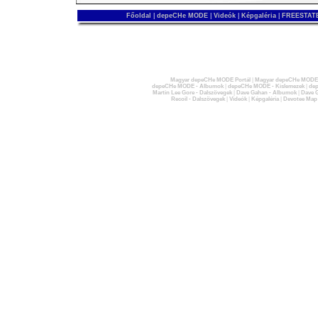
Főoldal
|
depeCHe MODE
|
Videók
|
Képgaléria
|
FREESTATE
Magyar depeCHe MODE Portál
|
Magyar depeCHe MODE 
depeCHe MODE - Albumok
|
depeCHe MODE - Kislemezek
|
dep
Martin Lee Gore - Dalszövegek
|
Dave Gahan - Albumok
|
Dave G
Recoil - Dalszövegek
|
Videók
|
Képgaléria
|
Devotee Map