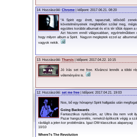
14. Hozzászóló:
Chrome
| Időpont: 2017.06.21. 08:20
“A Spirit egy érett, tapasztalt, idősödő zen
követelményeinek megfelelően szólal meg, mégi
együttes korábbi albumait és el is tér tőlük éppen a
Azt hiszem ennél világosabban, egyértelműbben 
hogy milyen album a Spirit. Nagyon megleptek ezzel az albummal
vagyok nekik.
13. Hozzászóló:
Tharsis
| Időpont: 2017.04.22. 10:15
Jó írás set me free. Kíváncsi lennék a többi rég
véleményére is.
12. Hozzászóló:
set me free
| Időpont: 2017.04.21. 19:03
Nos, bő egy hónapnyi Spirit hallgatás után megf
Going Backwards
Fantasztikus nyitószám, az Ultra óta nem volt 
Pazar hangszerelés, remekül építkezik végig a szá
rávilágít a jelen kor problémáira. Igazi DM-klasszikus alapanyag
10/10
Where?s The Revolution