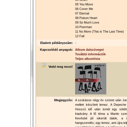
05 You Move
06 Cover Me
07 Eternal
08 Poison Heart
09 So Much Love
10 Poorman
11 No More (This is The Last Time)
12 Fail
Eladott példányszám:
-
Kapcsolódó anyagok:
Album dalszövegei
További információk
Teljes albumlista
Vedd meg most!
Megjegyzés:
A szokásos négy év szünet után J
mellett készített lemez. A Depeche 
Hosszú idő után ismét egy sötétsé
kiadvány. A fő téma a Martin szeri
Kevésbé jól sikerült dalok, a s
hangszerelés; egy lemez, ami újra te