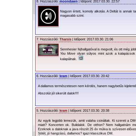
8. Hozzászóló:
moondawn
| Időpont: 2017.03.30. 22:57
Nagyon értett, komoly alkotás. A Deltát is annak 
magasabb szint.
7. Hozzászóló:
Tharsis
| Időpont: 2017.03.30. 21:06
Sennhesier fejhallgatóval is megvolt, és ott még job
You Move
olyan súlyos mint azok a kalapácsok
kalapálnak.
6. Hozzászóló:
kram
| Időpont: 2017.03.30. 20:42
A dallamos természetesen nem kérdés, hanem nagybetűs kijelent
Abszolút jól sikerült dalok!!!!
5. Hozzászóló:
kram
| Időpont: 2017.03.30. 20:38
Az egyik legjobb lemezük, amit valaha csináltak. Ki szereti a D
miatt? Koncerten ok. Bulidalok. De otthon? Nem hallgatnám m
Ezeknek a daloknak a java részét 25 év múlva is szívesen előv
Sötét, jó hangzású, dallamos? igazi klasszikus DM.