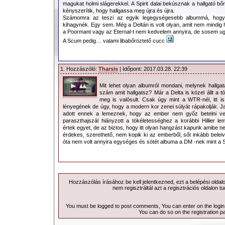
magukat holmi slágerekkel. A Spirit dalai bekúsznak a hallgató bőr
kényszerítik, hogy hallgassa meg újra és újra.
Számomra az teszi az egyik legegységesebb albummá, hogy n
kihagynék. Egy sem. Még a Deltán is volt olyan, amit nem mindig
a Poormant vagy az Eternal-t nem kedvelem annyira, de sosem ug
A Scum pedig… valami libabőröztető cucc
1. Hozzászóló:
Tharsis
| Időpont: 2017.03.28. 22:39
Mit lehet olyan albumról mondani, melynek hallg
szám amit hallgatsz? Már a Delta is közel állt a t
meg is valósult. Csak úgy mint a WTR-nél, itt i
lényegének de úgy, hogy a modern kor zenei súlyát rápakolják. J
adott ennek a lemeznek, hogy az ember nem győz betelni ve
paraszthajszál hiányzott a tökéletességhez a korábbi Hillier le
értek egyet, de az biztos, hogy itt olyan hangzást kapunk amibe n
érdekes, szerethető, nem kopik ki az emberből, sőt inkább beleiv
óta nem volt annyira egységes és sötét albuma a DM -nek mint a Sp
Hozzászólás írásához be kell jelentkezned, ezt a
belépési
oldal
nem regisztráltál azt a
regisztrációs
oldalon tu
You must be logged to post comments, You can enter on the
logi
You can do so on the
registration p