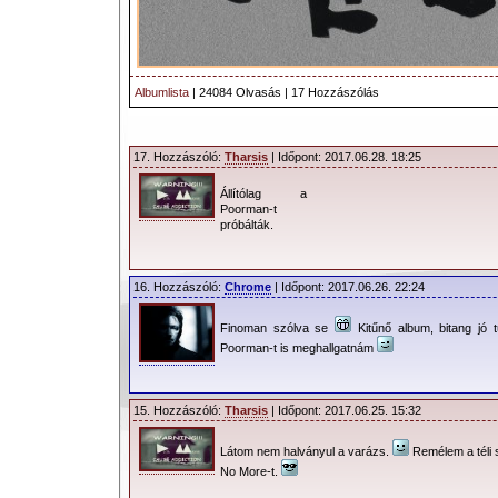
Albumlista
| 24084 Olvasás | 17 Hozzászólás
17. Hozzászóló:
Tharsis
| Időpont: 2017.06.28. 18:25
Állítólag a
Poorman-t
próbálták.
16. Hozzászóló:
Chrome
| Időpont: 2017.06.26. 22:24
Finoman szólva se
Kitűnő album, bitang jó 
Poorman-t is meghallgatnám
15. Hozzászóló:
Tharsis
| Időpont: 2017.06.25. 15:32
Látom nem halványul a varázs.
Remélem a téli 
No More-t.