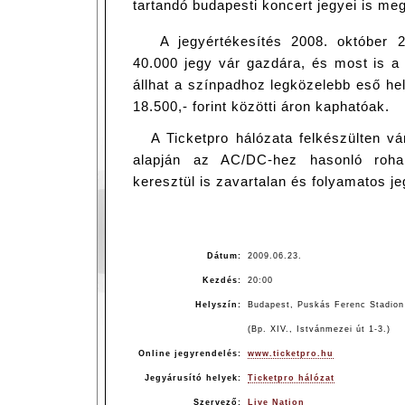
tartandó budapesti koncert jegyei is me
A jegyértékesítés 2008. október 
40.000 jegy vár gazdára, és most is a
állhat a színpadhoz legközelebb eső he
18.500,- forint közötti áron kaphatóak.
A Ticketpro hálózata felkészülten vá
alapján az AC/DC-hez hasonló roha
keresztül is zavartalan és folyamatos je
Dátum:
2009.06.23.
Kezdés:
20:00
Helyszín:
Budapest, Puskás Ferenc Stadion 
(Bp. XIV., Istvánmezei út 1-3.)
Online jegyrendelés:
www.ticketpro.hu
Jegyárusító helyek:
Ticketpro hálózat
Szervező:
Live Nation