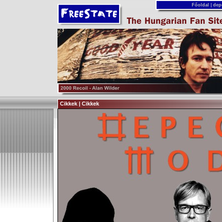
Főoldal
|
dep
Cikkek | Cikkek