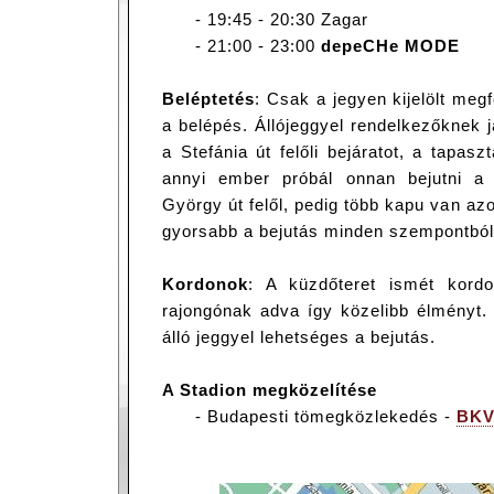
- 19:45 - 20:30 Zagar
- 21:00 - 23:00
depeCHe MODE
Beléptetés
: Csak a jegyen kijelölt meg
a belépés. Állójeggyel rendelkezőknek 
a Stefánia út felőli bejáratot, a tapasz
annyi ember próbál onnan bejutni a
György út felől, pedig több kapu van azo
gyorsabb a bejutás minden szempontból
Kordonok
: A küzdőteret ismét kordo
rajongónak adva így közelibb élményt.
álló jeggyel lehetséges a bejutás.
A Stadion megközelítése
- Budapesti tömegközlekedés -
BKV