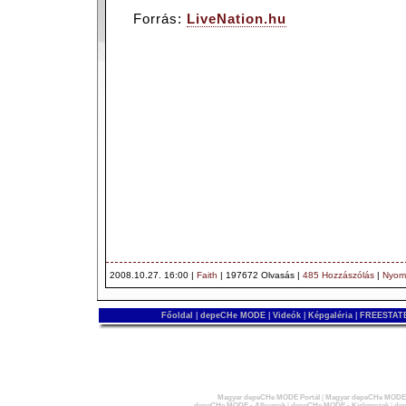
Forrás:
LiveNation.hu
2008.10.27. 16:00 |
Faith
| 197672 Olvasás |
485 Hozzászólás
|
Nyom
Főoldal
|
depeCHe MODE
|
Videók
|
Képgaléria
|
FREESTATE
Magyar depeCHe MODE Portál
|
Magyar depeCHe MODE 
depeCHe MODE - Albumok
|
depeCHe MODE - Kislemezek
|
dep