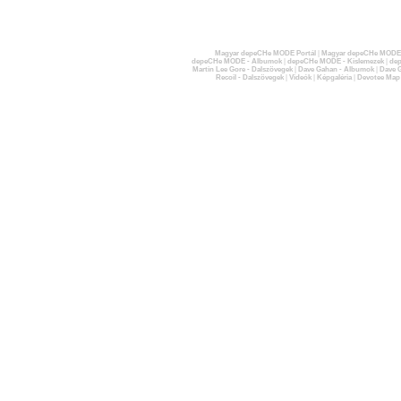
Magyar depeCHe MODE Portál
|
Magyar depeCHe MODE 
depeCHe MODE - Albumok
|
depeCHe MODE - Kislemezek
|
dep
Martin Lee Gore - Dalszövegek
|
Dave Gahan - Albumok
|
Dave G
Recoil - Dalszövegek
|
Videók
|
Képgaléria
|
Devotee Map