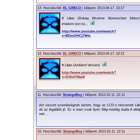
13. Hozzászóló:
EL GRECO
| Időpont: 2013.04.17. 10:17
# Lilian (Robag Wruhme Slomoschen Kikker
imádom (ezt is)...
http://www.youtube.com/watch?
v=BDmOHCj79Hs
12. Hozzászóló:
EL GRECO
| Időpont: 2013.04.17. 10:12
# Lilian (Ambient Version)
http://www.youtube.com/watch?
v=OXlsfY9Iar8
11. Hozzászóló:
StrangeBoy
| Időpont: 2013.02.11. 22:12
Azt viszont szemétségnek tartom, hogy az LCD-n nincsenek Lili
de az legalább jó. Ez a maxi csak ilyen félig-meddig dupla A oldal.
nek…
10. Hozzászóló:
StrangeBoy
| Időpont: 2013.02.11. 22:11