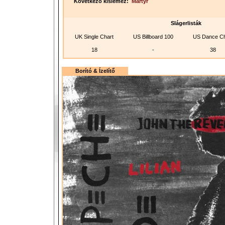
Következő kislemez:
Martyr
Slágerlisták
UK Single Chart
US Billboard 100
US Dance Ch
18
-
38
Borító & Ízelítő