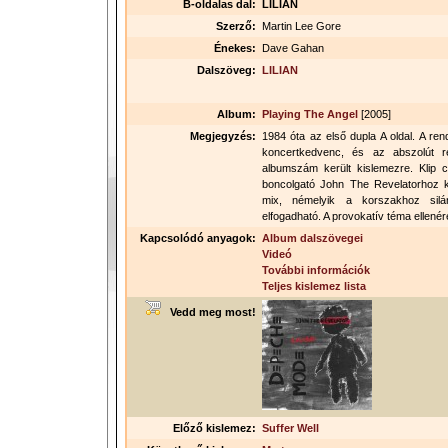
B-oldalas dal:
LILIAN
Szerző:
Martin Lee Gore
Énekes:
Dave Gahan
Dalszöveg:
LILIAN
Album:
Playing The Angel
[2005]
Megjegyzés:
1984 óta az első dupla A oldal. A re
koncertkedvenc, és az abszolút re
albumszám került kislemezre. Klip c
boncolgató John The Revelatorhoz k
mix, némelyik a korszakhoz silán
elfogadható. A provokatív téma ellené
Kapcsolódó anyagok:
Album dalszövegei
Videó
További információk
Teljes kislemez lista
Vedd meg most!
Előző kislemez:
Suffer Well