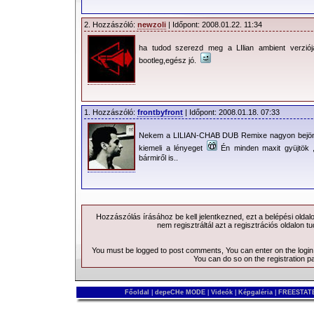
2. Hozzászóló:
newzoli
| Időpont: 2008.01.22. 11:34
ha tudod szerezd meg a LIlian ambient verziój
bootleg,egész jó.
1. Hozzászóló:
frontbyfront
| Időpont: 2008.01.18. 07:33
Nekem a LILIAN-CHAB DUB Remixe nagyon bejön.I
kiemeli a lényeget
Én minden maxit gyüjtök 
bármiről is..
Hozzászólás írásához be kell jelentkezned, ezt a
belépési
oldal
nem regisztráltál azt a
regisztrációs
oldalon tu
You must be logged to post comments, You can enter on the
logi
You can do so on the
registration p
Főoldal
|
depeCHe MODE
|
Videók
|
Képgaléria
|
FREESTATE