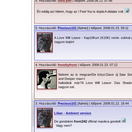
6. Hozzászóló:
ultra peti
| Időpont: 2008.08.13. 07:46
Én eddig azt hittem, hogy az I Feel You is dupla A oldalas volt.
5. Hozzászóló:
Precious101
[Admin] | Időpont: 2008.01.23. 09:11
A Love Will Leave - Kap10Kurt (K10K) remix sokkal
nagyon bejön!
4. Hozzászóló:
frontbyfront
| Időpont: 2008.01.23. 07:12
Nekem az is megvan!De köszi.Dave új Saw Som
and Deeper maxi-t
hallotátok már?A Love Will Leave- Das Shad
nagyon tuti.
3. Hozzászóló:
Precious101
[Admin] | Időpont: 2008.01.22. 16:44
Lilian - Ambient version
De gondolom
front242
official maxikra gondolt
Vagy nem?