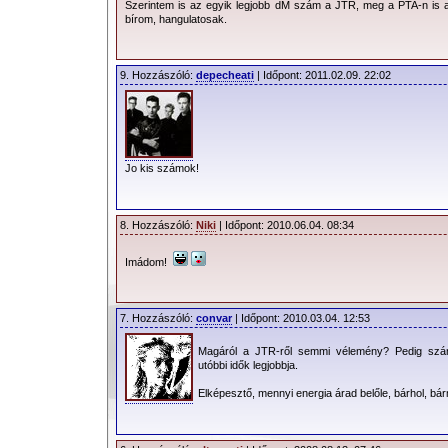
Szerintem is az egyik legjobb dM szám a JTR, meg a PTA-n is az
bírom, hangulatosak.
9. Hozzászóló:
depecheati
| Időpont: 2011.02.09. 22:02
Jo kis számok!
8. Hozzászóló:
Niki
| Időpont: 2010.06.04. 08:34
Imádom!
7. Hozzászóló:
convar
| Időpont: 2010.03.04. 12:53
Magáról a JTR-ről semmi vélemény? Pedig szá
utóbbi idők legjobbja.
Elképesztő, mennyi energia árad belőle, bárhol, bá