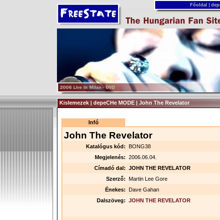
Főoldal
|
dep
Kislemezek | depeCHe MODE | John The Revelator
Infó
John The Revelator
Katalógus kód:
BONG38
Megjelenés:
2006.06.04.
Címadó dal:
JOHN THE REVELATOR
Szerző:
Martin Lee Gore
Énekes:
Dave Gahan
Dalszöveg:
JOHN THE REVELATOR