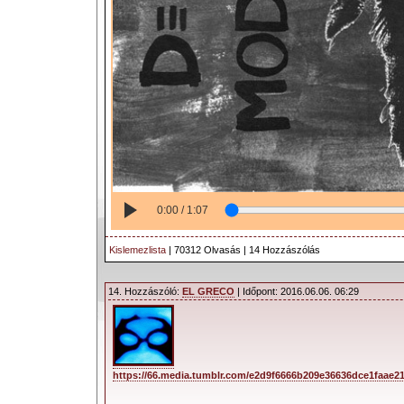
0:00 / 1:07
Kislemezlista
| 70312 Olvasás | 14 Hozzászólás
14. Hozzászóló:
EL GRECO
| Időpont: 2016.06.06. 06:29
https://66.media.tumblr.com/e2d9f6666b209e36636dce1faae21