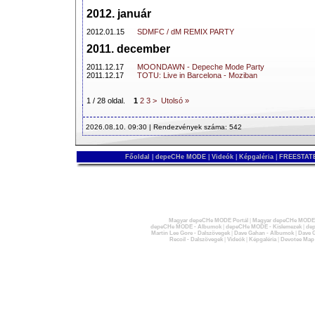
2012. január
2012.01.15
SDMFC / dM REMIX PARTY
2011. december
2011.12.17
MOONDAWN - Depeche Mode Party
2011.12.17
TOTU: Live in Barcelona - Moziban
1 / 28 oldal.
1
2
3
>
Utolsó »
2026.08.10. 09:30 | Rendezvények száma: 542
Főoldal
|
depeCHe MODE
|
Videók
|
Képgaléria
|
FREESTATE
Magyar depeCHe MODE Portál
|
Magyar depeCHe MODE 
depeCHe MODE - Albumok
|
depeCHe MODE - Kislemezek
|
dep
Martin Lee Gore - Dalszövegek
|
Dave Gahan - Albumok
|
Dave G
Recoil - Dalszövegek
|
Videók
|
Képgaléria
|
Devotee Map