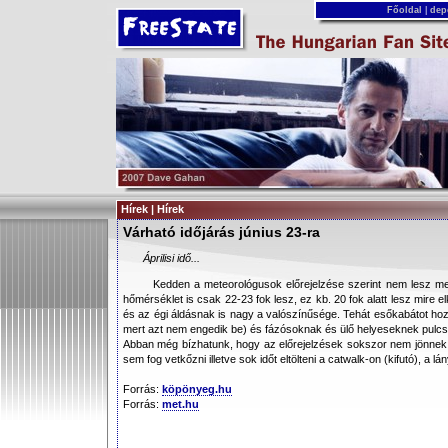
Főoldal
|
dep
Hírek | Hírek
Várható időjárás június 23-ra
Áprilisi idő...
Kedden a meteorológusok előrejelzése szerint nem lesz m
hőmérséklet is csak 22-23 fok lesz, ez kb. 20 fok alatt lesz mire e
és az égi áldásnak is nagy a valószínűsége. Tehát esőkabátot ho
mert azt nem engedik be) és fázósoknak és ülő helyeseknek pulcsi
Abban még bízhatunk, hogy az előrejelzések sokszor nem jönnek
sem fog vetkőzni illetve sok időt eltölteni a catwalk-on (kifutó), a
Forrás:
köpönyeg.hu
Forrás:
met.hu