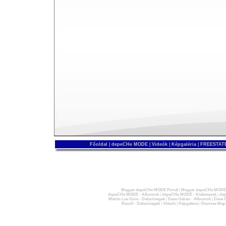
Főoldal
|
depeCHe MODE
|
Videók
|
Képgaléria
|
FREESTATE
Magyar depeCHe MODE Portál
|
Magyar depeCHe MODE 
depeCHe MODE - Albumok
|
depeCHe MODE - Kislemezek
|
dep
Martin Lee Gore - Dalszövegek
|
Dave Gahan - Albumok
|
Dave G
Recoil - Dalszövegek
|
Videók
|
Képgaléria
|
Devotee Map