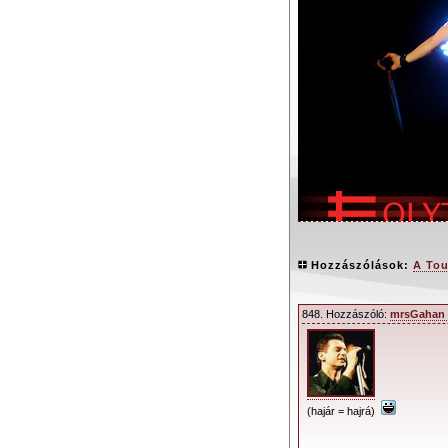
Hozzászólások:
A Tou
848. Hozzászóló:
mrsGahan 
Igen, megjött a 
sorra elmaradt ko
Tour of the Univers
(hajár = hajrá)
A depeCHe M