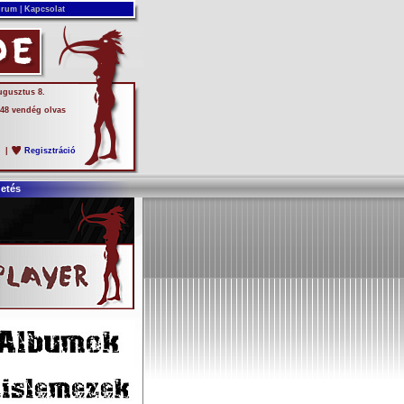
rum
|
Kapcsolat
ugusztus 8.
 48 vendég olvas
s
|
Regisztráció
detés