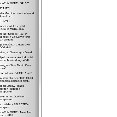
epeCHe MODE - SPIRIT
JRA ITT!
elta Machine: Isteni színjáték
3 énekben
ENNYEI
inden idők tíz legjobb
epeCHe MODE dala
nother Strange Hour in
udapest / Exkluzív interjú
an Wilderrel
gy stúdióban a depeCHe
ODE-dal!
oldog születésnapot Dave!
épek tavasza - Az Industrial
ooom fesztivál folytatódik
jraegyesülés - Martin Gore
terjú!
lső hallásra - VCMG: “Ssss”
gy darabka depeCHe MODE-
örténelem kalapács alatt…
obert Marlow - újabb
asildon-i legenda
udapesten
ovenant és De/Vision
udapesten!
lan Wilder - SELECTED -
udapest
epeCHe MODE - Meet And
reet - 2010