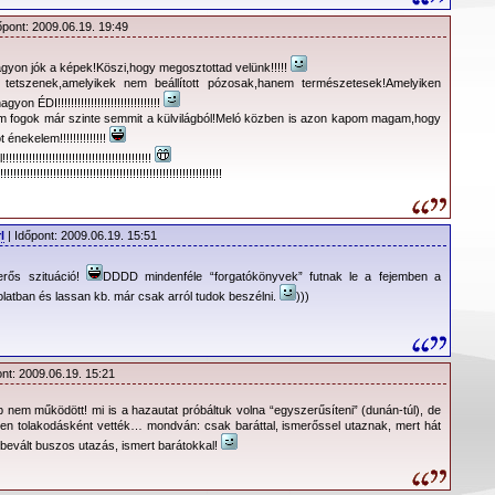
o restart Tour Of The Universe in Germany - First concert
 - 05.28.2009
őpont: 2009.06.19. 19:49
 pleased to announce they will restart their interrupted Tour Of
agyon jók a képek!Köszi,hogy megosztottad velünk!!!!!
pzig, Germany on June 8th. On May 12th, lead singer Dave Gahan
tetszenek,amelyikek nem beállított pózosak,hanem természetesek!Amelyiken
out of gastroenteritis, leading to his hospitalization and the
on ÉDI!!!!!!!!!!!!!!!!!!!!!!!!!!!!!!!
 fogok már szinte semmit a külvilágból!Meló közben is azon kapom magam,hogy
Athens concert. While in hospital, further medical tests revealed a
ekelem!!!!!!!!!!!!!!
t tumour in Dave’s bladder, which has since been successfully
!!!!!!!!!!!!!!!!!!!!!!!!!!!!!!!!!!!!!
’ orders Dave Gahan must take a break until June 8th, to ensure
!!!!!!!!!!!!!!!!!!!!!!!!!!!!!!!!!!!!!!!!!!!!!!!!!!!!!!!!!!!!!!!
 recovery. The Leipzig show on June 8th will be the first concert
overy.
l
| Időpont: 2009.06.19. 15:51
erely thanks his fans for their support, understanding and
e Mode deeply regret any problems or inconveniences the
rős szituáció!
DDDD mindenféle “forgatókönyvek” futnak le a fejemben a
postponements may have caused.
latban és lassan kb. már csak arról tudok beszélni.
)))
ING SHOWS
ont: 2009.06.19. 15:21
poned and will be rescheduled to a new date, which will be
p nem működött! mi is a hazautat próbáltuk volna “egyszerűsíteni” (dunán-túl), de
ickets purchased will remain valid.
ben tolakodásként vették… mondván: csak baráttal, ismerőssel utaznak, mert hát
bevált buszos utazás, ismert barátokkal!
ormance at the Pinkpop Festival in Landgraaf is cancelled.