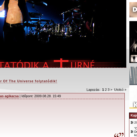
r Of The Universe folytatódik!
Lapozás:
1
2
3
>
Utolsó »
as agikacsa
| Időpont: 2009.08.28. 15:49
várva várt hír! Az első izraeli koncertet követően
ncertek után most folytatódik a depeCHe MODE
Kap
e koncertsorozata.
2
“O
D
ODE újraindítja Tour Of The Universe
k