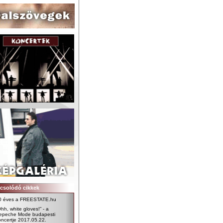
csolódó cikkek
0 éves a FREESTATE.hu
hh, white gloves!” - a
epeche Mode budapesti
oncertje 2017.05.22.