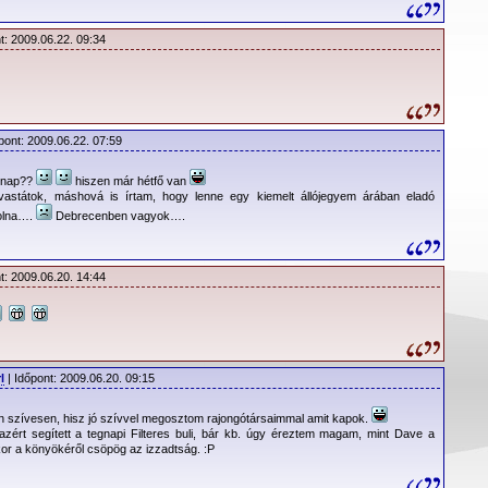
, korábban törölt koncertek esetében, kérik a rajongókat, hogy
et, míg nem születik végleges döntés. A szervezők minden erővel
t: 2009.06.22. 09:34
ezek a koncertek megrendezésre kerüljenek más időpontban, de
kség. Végleges döntés jövő hét elején várható, ahol eldől, hogy
lnek átütemezésre és melyek maradnak töröltek.
Vibe Park
pont: 2009.06.22. 07:59
ökország, Santral Istanbul
mánia, Izvor Park
 nap??
hiszen már hétfő van
vastátok, máshová is írtam, hogy lenne egy kiemelt állójegyem árában eladó
ria, Vasil Levski Stadium
volna….
Debrecenben vagyok….
rbia, USCE Park
átország, Arena
elország, Gwardia Stadium
t: 2009.06.20. 14:44
szág, Skonto Stadium
nia, Zalgiris Stadium
el az összes koncert törölve lett. A zenekar ígérete szerint a
denképp ellátogat ezekbe a városokba is.
l
| Időpont: 2009.06.20. 09:15
on szívesen, hisz jó szívvel megosztom rajongótársaimmal amit kapok.
zért segített a tegnapi Filteres buli, bár kb. úgy éreztem magam, mint Dave a
r a könyökéről csöpög az izzadtság. :P
lemény: