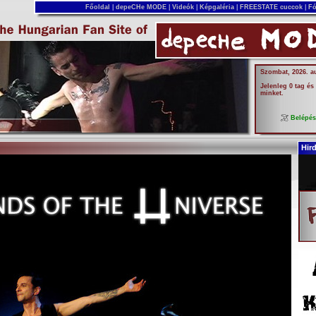
Főoldal
|
depeCHe MODE
|
Videók
|
Képgaléria
|
FREESTATE cuccok
|
Fó
Szombat, 2026. a
Jelenleg 0 tag és
minket.
Belépé
Hir