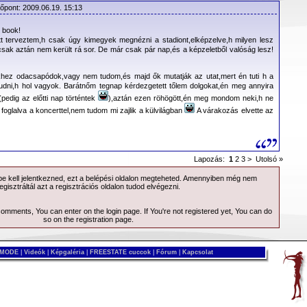
dőpont: 2009.06.19. 15:13
r book!
H Nordbank Arena in Hamburg will now take place on July 1st.
t terveztem,h csak úgy kimegyek megnézni a stadiont,elképzelve,h milyen lesz
csak aztán nem került rá sor. De már csak pár nap,és a képzeletből valóság lesz!
emain valid.
ikhez odacsapódok,vagy nem tudom,és majd ők mutatják az utat,mert én tuti h a
udni,h hol vagyok. Barátnőm tegnap kérdezgetett tőlem dolgokat,én meg annyira
dorf LTU Arena on June 4th and 5th will be rescheduled, however
edig az előtti nap történtek
),aztán ezen röhögött,én meg mondom neki,h ne
nnot be determined until the 2nd Bundesliga releases its new
 foglalva a koncerttel,nem tudom mi zajlik a külvilágban
A várakozás elvette az
r the rescheduled shows are expected to be announced by early
 should retain their tickets for the rescheduled shows.
Lapozás:
1
2
3
>
Utolsó »
ne 7th show in Leipzig must be cancelled due to doctors’ orders,
 kell jelentkezned, ezt a
belépési
oldalon megteheted. Amennyiben még nem
egisztráltál azt a
regisztrációs
oldalon tudod elvégezni.
h show will occur as planned. Tickets for the cancelled June 7th
ed for tickets to either the June 8th show in Leipzig or the June
 comments, You can enter on the
login page
. If You're not registered yet, You can do
availability permitting) at the relevant box office.
so on the
registration page
.
 MODE
|
Videók
|
Képgaléria
|
FREESTATE cuccok
|
Fórum
|
Kapcsolat
as been rescheduled to Thursday, January 28th, 2010 at the
ACE AS ORIGINALLY PLANNED