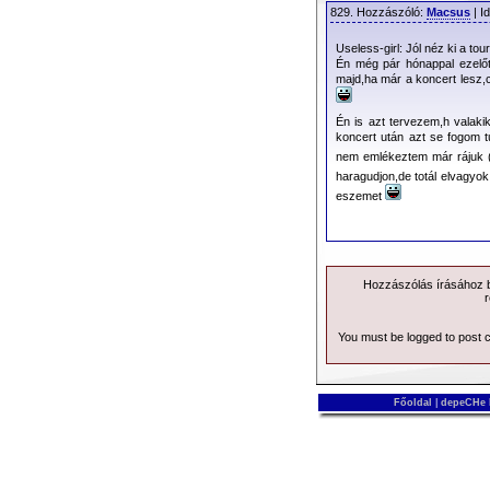
829. Hozzászóló:
Macsus
| I
June 2nd
Useless-girl: Jól néz ki a tou
The show at the HS
Én még pár hónappal ezelőt
majd,ha már a koncert lesz,
Tickets purchased r
Én is azt tervezem,h valak
June 4th & 5th
koncert után azt se fogom t
The shows at Dussel
nem emlékeztem már rájuk (p
the exact dates ca
haragudjon,de totál elvagyok
schedule. Dates fo
eszemet
July. Ticket holders
June 7th & 8th
Regrettably, the Ju
Hozzászólás írásához be
r
however the June 8t
show may be exchang
You must be logged to post
10th show in Berlin (
July 2nd
Főoldal
|
depeCHe
Bergen, Koengen h
Vestlandhallen.
SHOWS TAKING PL