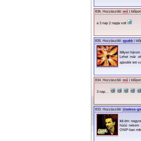
Az itt listázott
őrizzék meg jegyeik
836. Hozzászóló:
mó
| Időpon
azon vannak, hogy 
ehhez időre van szü
a 3 nap 2 napja volt
mely koncertek kerü
05.12. Athén, Terra 
835. Hozzászóló:
qpakk
| Idő
05.14. Istanbul, Tör
05.16. Bukarest, Ro
Milyen három
Lehet már ol
05.18. Szófia, Bulgá
ajándék lett 
05.20. Belgrád, Sze
05.21. Zágráb, Horv
05.23. Varsó, Lengy
834. Hozzászóló:
mó
| Időpon
05.25. Riga, Lettor
05.27. Vilnius, Litvá
3 nap…
Zágráb kivételév
jövőbeli turnéin min
833. Hozzászóló:
Useless-gir
ildi.dm: nagy
húúú nekem a
ONIP-ban miko
Eredeti sajtóköz