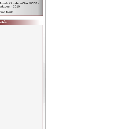
nformációk - depeCHe MODE -
udapest - 2010
emo Mode
detés