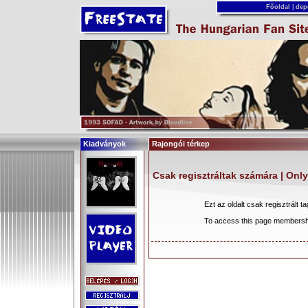
Főoldal
|
dep
Kiadványok
Rajongói térkep
Csak regisztráltak számára | Onl
Ezt az oldalt csak regisztrált 
To access this page membershi