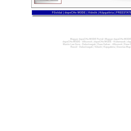
Főoldal
|
depeCHe MODE
|
Videók
|
Képgaléria
|
FREESTATE
Magyar depeCHe MODE Portál
|
Magyar depeCHe MODE 
depeCHe MODE - Albumok
|
depeCHe MODE - Kislemezek
|
dep
Martin Lee Gore - Dalszövegek
|
Dave Gahan - Albumok
|
Dave G
Recoil - Dalszövegek
|
Videók
|
Képgaléria
|
Devotee Map