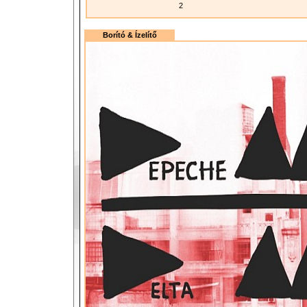
2
Borító & Ízelítő