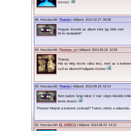
(szvsz)
85. Hozzászóló:
Tharsis
| Időpont: 2013.10.27. 00:58
Hogyan éreztek az album iránt így több mint
fél év távlatából?
84. Hozzászóló:
Thomas_cs
| Időpont: 2013.09.18. 10:29
Tharsis:
Hát ez elég vicces válsz lesz, mert az a kedve
szól az albumról hallgatás közben
.
83. Hozzászóló:
Tharsis
| Időpont: 2013.09.18. 02:14
Nem tudom Szigi mikor ír már végre bővebb kritik
lenne olvasni.
Thomas! Melyek a kedvenc számaid? Tudom, nehéz a választás
82. Hozzászóló:
EL GRECO
| Időpont: 2013.08.23. 14:22