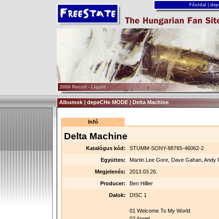
Főoldal
|
dep
Albumok | depeCHe MODE | Delta Machine
Infó
Delta Machine
Katalógus kód:
STUMM-SONY-88765-46062-2
Együttes:
Martin Lee Gore, Dave Gahan, Andy 
Megjelenés:
2013.03.26.
Producer:
Ben Hillier
Dalok:
DISC 1
01 Welcome To My World
02 Angel