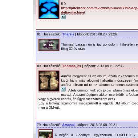
5.0
http://pitchfork.com/reviews/albums/17792-de
delta-machine/
81. Hozzászóló:
Tharsis
| Időpont: 2013.08.20. 23:26
Thomas! Lassan én is így gondolom. Hihetetlen e
főleg 32 év után.
80. Hozzászóló:
Thomas_cs
| Időpont: 2013.08.19. 22:36
Amióta megjelent ez az album, azóta 2 kezemen 
kívül hány más albumot hallgattam összesen (m
autóba kiírtam cd-re az albumot+a bonus számoka
. A telefonomon volt egy jó pár album (más előa
maradt. A számítógépen akkor cserélődik a fooba
vagy a gyerek cseréli, én úgyis visszateszem ezt:) .
Egy a lényeg: számomra megszületett a legjobb DM album (pedi
meg a DM-et).
79. Hozzászóló:
Arsenal
| Időpont: 2013.08.09. 02:31
A végén a Goodbye….egyszerüen TÖKÉLETES!!!!!