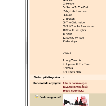
03 Heaven
04 Secret To The End
05 My Little Universe
06 Slow
07 Broken
08 The Child Inside
09 Soft Touch / Raw Nerve
10 Should Be Higher
11 Alone
12 Soothe My Soul
13 Goodbye
DISC 2
1 Long Time Lie
2 Happens All The Time
3 Always
4 All That’s Mine
Eladott példányszám:
-
Kapcsolódó anyagok:
Album dalszövegei
További információk
Teljes albumlista
Vedd meg most!