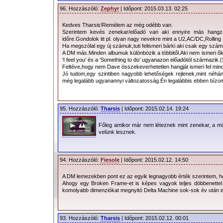
96. Hozzászóló:
Zephyr
| Időpont: 2015.03.13. 02:25
Kedves Tharsis!Remélem az még odébb van.
Szerintem kevés zenekar/előadó van aki ennyire más hangzá
időre.Gondolok itt pl. olyan nagy nevekre mint a U2,AC/DC,Rollin
Ha megszólal egy új számuk,tuti felismeri bárki aki csak egy számot 
A DM más.Minden albumuk különbözik a többitől.Aki nem ismeri ő
‘I feel you’ és a ‘Something to do’ ugyanazon előadótól származik.
Feltéve,hogy nem Dave összekeverhetetlen hangját ismeri fel min
Jó tudom,egy szintiben nagyobb lehetőségek rejlenek,mint néhá
még legalább ugyanannyi változatosság.Én legalábbis ebben bíz
95. Hozzászóló:
Tharsis
| Időpont: 2015.02.14. 19:24
Főleg amikor már nem léteznek mint zenekar, a mű
velünk lesznek.
94. Hozzászóló:
Fiesole
| Időpont: 2015.02.12. 14:50
A DM lemezekben pont ez az egyik legnagyobb érték szerintem, ho
Ahogy egy Broken Frame-et is képes vagyok teljes döbbenettel h
komolyabb dimenziókat megnyitó Delta Machine sok-sok év után is
93. Hozzászóló:
Tharsis
| Időpont: 2015.02.12. 00:01