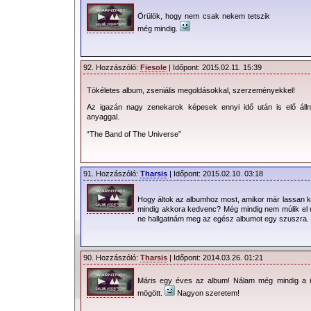
Örülök, hogy nem csak nekem tetszik
még mindig.
92. Hozzászóló:
Fiesole
| Időpont: 2015.02.11. 15:39
Tökéletes album, zseniális megoldásokkal, szerzeményekkel!
Az igazán nagy zenekarok képesek ennyi idő után is elő álln
anyaggal.
“The Band of The Universe”
91. Hozzászóló:
Tharsis
| Időpont: 2015.02.10. 03:18
Hogy áltok az albumhoz most, amikor már lassan 
mindig akkora kedvenc? Még mindig nem múlik el 
ne hallgatnám meg az egész albumot egy szuszra.
90. Hozzászóló:
Tharsis
| Időpont: 2014.03.26. 01:21
Máris egy éves az album! Nálam még mindig a 
mögött.
Nagyon szeretem!