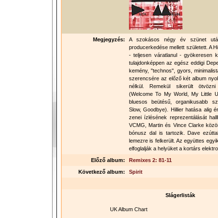
Megjegyzés:
A szokásos négy év szünet után
producerkedése mellett született. A Hil
- teljesen váratlanul - gyökeresen k
tulajdonképpen az egész eddigi Depe
kemény, "technos", gyors, minimalist
szerencsére az előző két album nyo
nélkül. Remekül sikerült ötvözn
(Welcome To My World, My Little U
bluesos beütésű, organikusabb s
Slow, Goodbye). Hillier hatása alig 
zenei ízlésének reprezentálását hal
VCMG, Martin és Vince Clarke közös
bónusz dal is tartozik. Dave ezútta
lemezre is felkerült. Az együttes egyi
elfoglalják a helyüket a kortárs elek
Előző album:
Remixes 2: 81-11
Következő album:
Spirit
Slágerlisták
UK Album Chart