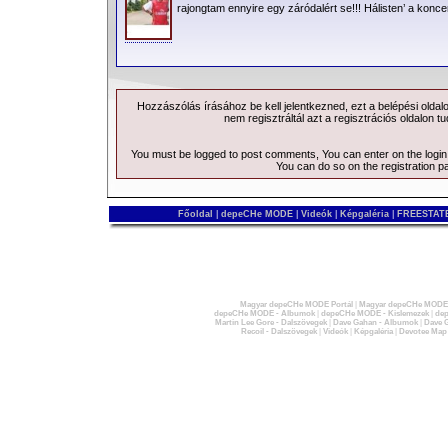
rajongtam ennyire egy záródalért se!!! Hálisten’ a koncert
Hozzászólás írásához be kell jelentkezned, ezt a
belépési
oldal
nem regisztráltál azt a
regisztrációs
oldalon tu
You must be logged to post comments, You can enter on the
logi
You can do so on the
registration p
Főoldal
|
depeCHe MODE
|
Videók
|
Képgaléria
|
FREESTATE
Magyar depeCHe MODE Portál
|
Magyar depeCHe MODE 
depeCHe MODE - Albumok
|
depeCHe MODE - Kislemezek
|
dep
Martin Lee Gore - Dalszövegek
|
Dave Gahan - Albumok
|
Dave G
Recoil - Dalszövegek
|
Videók
|
Képgaléria
|
Devotee Map