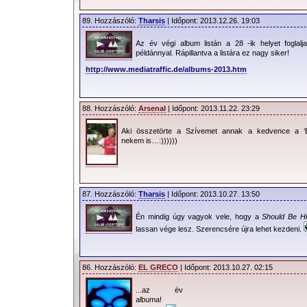
89. Hozzászóló:
Tharsis
| Időpont: 2013.12.26. 19:03
Az év végi album listán a 28 -ik helyet foglalj
példánnyal. Rápillantva a listára ez nagy siker!
http://www.mediatraffic.de/albums-2013.htm
88. Hozzászóló:
Arsenal
| Időpont: 2013.11.22. 23:29
Aki összetörte a Szívemet annak a kedvence a ‘Br
nekem is…:))))))
87. Hozzászóló:
Tharsis
| Időpont: 2013.10.27. 13:50
Én mindig úgy vagyok vele, hogy a
Should Be H
lassan vége lesz. Szerencsére újra lehet kezdeni.
86. Hozzászóló:
EL GRECO
| Időpont: 2013.10.27. 02:15
...az év
albuma!