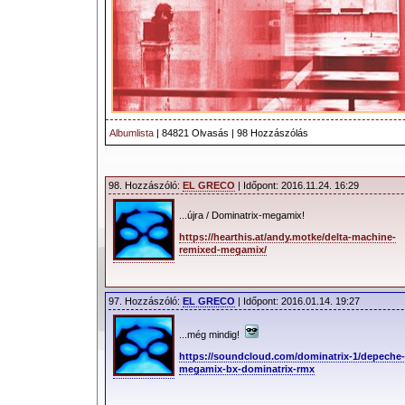
Albumlista
| 84821 Olvasás | 98 Hozzászólás
98. Hozzászóló:
EL GRECO
| Időpont: 2016.11.24. 16:29
...újra / Dominatrix-megamix!
https://hearthis.at/andy.motke/delta-machine-
remixed-megamix/
97. Hozzászóló:
EL GRECO
| Időpont: 2016.01.14. 19:27
...még mindig!
https://soundcloud.com/dominatrix-1/depeche
megamix-bx-dominatrix-rmx