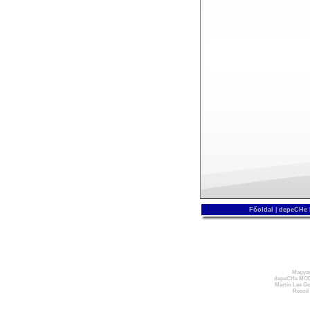
Főoldal
|
depeCHe
Magyar
depeCHe MOD
Martin Lee Go
Recoil