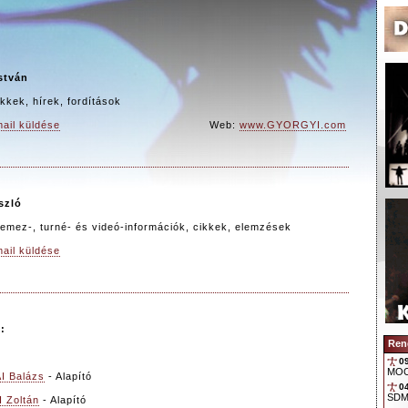
stván
cikkek, hírek, fordítások
ail küldése
Web:
www.GYORGYI.com
szló
slemez-, turné- és videó-információk, cikkek, elemzések
ail küldése
:
Ren
0
I Balázs
- Alapító
 Zoltán
- Alapító