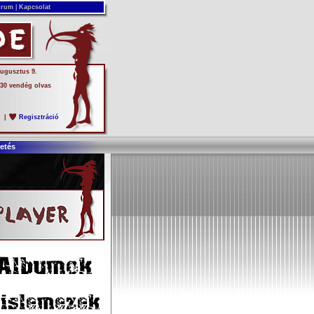
rum
|
Kapcsolat
augusztus 9.
 30 vendég olvas
s
|
Regisztráció
etés