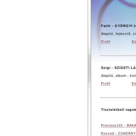
Faith - GYÖRGYI I
Alapító, fejlesztő, 
Profil
Em
Szigi - SZIGETI Lá
Alapító, album-, ki
Profil
Em
Tiszteletbeli tagok
Precious101 - BAKA
Kucced - ZSADÁNYI