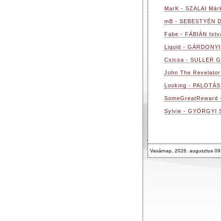
MarK - SZALAI Már
mB - SEBESTYÉN 
Fabe - FÁBIÁN Istv
Liquid - GÁRDONYI
Csicsa - SULLER G
John The Revelato
Looking - PALOTÁS
SomeGreatReward 
Sylvie - GYÖRGYI S
Vasárnap, 2026. augusztus 09