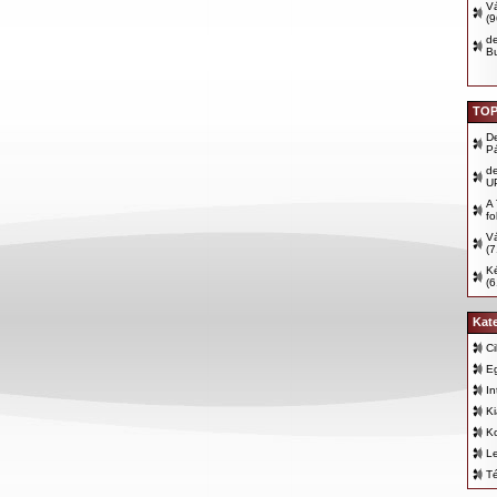
Vá
(
d
B
TOP
D
P
d
U
A 
fo
Vá
(7
Ké
(6
Kat
Ci
E
In
K
K
Le
T