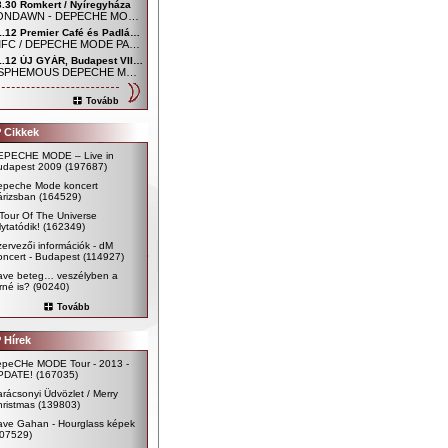
3.30 Romkert / Nyíregyháza
MOONDAWN - DEPECHE MODE FAN CLUB NYÍREGYHÁZA
01.12 Premier Café és Padlás Music Club, Szombathely - Főtér / Uránia udvar
SDMFC / DEPECHE MODE PARTY
01.12 ÚJ GYÁR, Budapest VIII. kerület, Mária utca 54.
BLASPHEMOUS DEPECHE MODE CLUB
Tovább
 Cikkek
EPECHE MODE – Live in
udapest 2009
(197687)
epeche Mode koncert
árizsban
(164529)
Tour Of The Universe
lytatódik!
(162349)
ervezői információk - dM
ncert - Budapest
(114927)
ave beteg… veszélyben a
rné is?
(90240)
Tovább
 Hírek
epeCHe MODE Tour - 2013 -
PDATE!
(167035)
rácsonyi Üdvözlet / Merry
ristmas
(139803)
ave Gahan - Hourglass képek
107529)