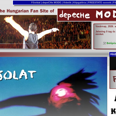
Főoldal
|
depeCHe MODE
|
Videók
|
Képgaléria
|
FREESTATE cuccok
|
Fó
Vasárnap, 2026. 
Jelenleg 0 tag és
minket.
Belépé
Hird