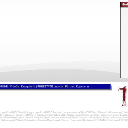
Hird
 MODE
|
Videók
|
Képgaléria
|
FREESTATE cuccok
|
Fórum
|
Kapcsolat
 depeCHe MODE Portál
|
Magyar depeCHe MODE Fanzine
|
Hungarian depeCHe MODE Site
|
Albumok
|
Kislemezek
|
Dals
E - Albumok
|
depeCHe MODE - Kislemezek
|
depeCHe MODE - Dalszövegek
|
Martin Lee Gore - Albumok
|
Martin Lee Gor
re - Dalszövegek
|
Dave Gahan - Albumok
|
Dave Gahan - Kislemezek
|
Dave Gahan - Dalszövegek
|
Recoil - Albumok
|
Recoi
 - Dalszövegek
|
Videók
|
Képgaléria
|
Devotee Map
|
Linkek
|
Fórum
|
Kapcsolat
|
Szabályok
|
FREESTATE.hu
|
www.FREEST