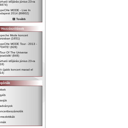
rható időjárás június 23-ra
96874)
epeCHe MODE - Live In
udapest 2014
(89802)
Tovább
 Hozzászólások
epeche Mode koncert
árizsban
(1651)
epeCHe MODE Tour - 2013 -
PDATE!
(928)
Tour Of The Universe
lytatódik!
(848)
rható időjárás június 23-ra
18)
t újabb koncert marad el
14)
egóriák
kkek
gyéb
terjúk
iadványok
oncertbeszámolók
mezkritikák
émák