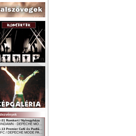
dezvények
9.01 Romkert / Nyíregyháza
MOONDAWN - DEPECHE MODE FAN CLUB NYÍREGYHÁZA
04.13 Premier Café és Padlás Music Club, Szombathely - Főtér / Uránia udvar
SDMFC / DEPECHE MODE PARTY