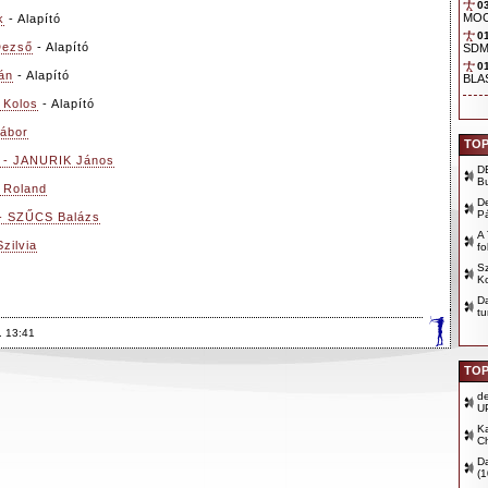
0
k
- Alapító
Dezső
- Alapító
án
- Alapító
 Kolos
- Alapító
ábor
TOP
r - JANURIK János
D
B
 Roland
D
P
- SZŰCS Balázs
A 
zilvia
fo
Sz
Ko
D
tu
. 13:41
TOP
d
U
Ka
Ch
D
(