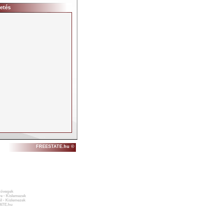
etés
FREESTATE.hu ©
zövegek
e - Kislemezek
l - Kislemezek
ATE.hu