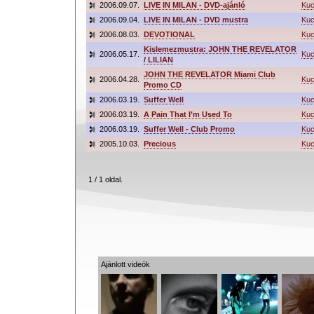
2006.09.07.
LIVE IN MILAN - DVD-ajánló
Ku
2006.09.04.
LIVE IN MILAN - DVD mustra
Ku
2006.08.03.
DEVOTIONAL
Ku
Kislemezmustra: JOHN THE REVELATOR
2006.05.17.
Ku
/ LILIAN
JOHN THE REVELATOR Miami Club
2006.04.28.
Ku
Promo CD
2006.03.19.
Suffer Well
Ku
2006.03.19.
A Pain That I’m Used To
Ku
2006.03.19.
Suffer Well - Club Promo
Ku
2005.10.03.
Precious
Ku
1 / 1 oldal.
Ajánlott videók