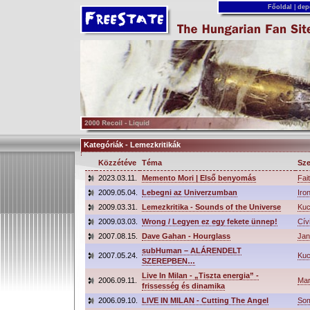
Főoldal
|
dep
Kategóriák - Lemezkritikák
Közzétéve
Téma
Sze
2023.03.11.
Memento Mori | Első benyomás
Fai
2009.05.04.
Lebegni az Univerzumban
Iro
2009.03.31.
Lemezkritika - Sounds of the Universe
Ku
2009.03.03.
Wrong / Legyen ez egy fekete ünnep!
Cív
2007.08.15.
Dave Gahan - Hourglass
Jan
subHuman – ALÁRENDELT
2007.05.24.
Ku
SZEREPBEN…
Live In Milan - „Tiszta energia” -
2006.09.11.
Ma
frissesség és dinamika
2006.09.10.
LIVE IN MILAN - Cutting The Angel
So