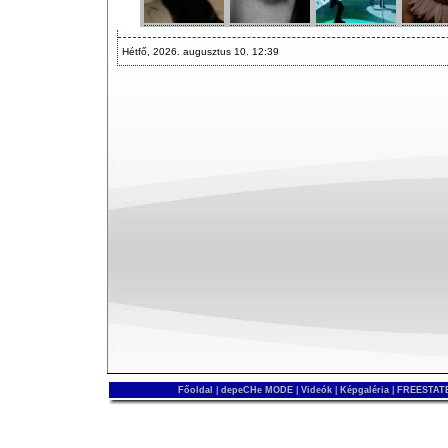
Hétfő, 2026. augusztus 10. 12:39
Főoldal
|
depeCHe MODE
|
Videók
|
Képgaléria
|
FREESTATE