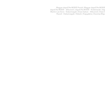
Magyar depeCHe MODE Portál
|
Magyar depeCHe MODE 
depeCHe MODE - Albumok
|
depeCHe MODE - Kislemezek
|
dep
Martin Lee Gore - Dalszövegek
|
Dave Gahan - Albumok
|
Dave G
Recoil - Dalszövegek
|
Videók
|
Képgaléria
|
Devotee Map