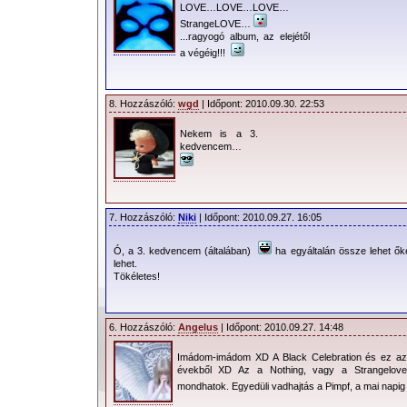
LOVE…LOVE…LOVE…
StrangeLOVE…
...ragyogó album, az elejétől
a végéig!!!
8. Hozzászóló:
wgd
| Időpont: 2010.09.30. 22:53
Nekem is a 3.
kedvencem…
7. Hozzászóló:
Niki
| Időpont: 2010.09.27. 16:05
Ó, a 3. kedvencem (általában)
ha egyáltalán össze lehet őke
lehet.
Tökéletes!
6. Hozzászóló:
Angelus
| Időpont: 2010.09.27. 14:48
Imádom-imádom XD A Black Celebration és ez a
évekből XD Az a Nothing, vagy a Strangelove
mondhatok. Egyedüli vadhajtás a Pimpf, a mai napi