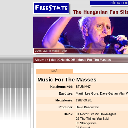
Főoldal
|
dep
Albumok | depeCHe MODE | Music For The Masses
Infó
Music For The Masses
Katalógus kód:
STUMM47
Együttes:
Martin Lee Gore, Dave Gahan, Alan Wi
Megjelenés:
1987.09.28.
Producer:
Dave Bascombe
Dalok:
01 Never Let Me Down Again
02 The Things You Said
03 Strangelove
04 Sacred