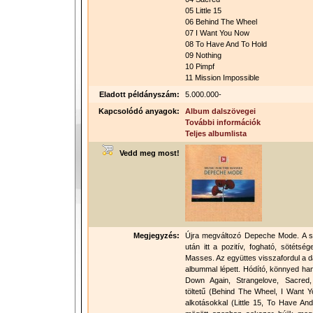
05 Little 15
06 Behind The Wheel
07 I Want You Now
08 To Have And To Hold
09 Nothing
10 Pimpf
11 Mission Impossible
Eladott példányszám:
5.000.000-
Kapcsolódó anyagok:
Album dalszövegei
További információk
Teljes albumlista
Vedd meg most!
Megjegyzés:
Újra megváltozó Depeche Mode. A sö
után itt a pozitív, fogható, sötétsé
Masses. Az együttes visszafordul a d
albummal lépett. Hódító, könnyed ha
Down Again, Strangelove, Sacred,
töltetű (Behind The Wheel, I Want 
alkotásokkal (Little 15, To Have An