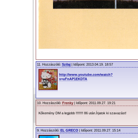
11. Hozzászóló:
Szilaj
| Időpont: 2013.04.19. 18:57
http://www.youtube.com/watch?
v=uFnAP1EKDTA
10. Hozzászóló:
Frenky
| Időpont: 2011.09.27. 19:21
Kőkemény DM a legjobb !!!!!!!! 86 után.Írjatok ki szavazást!
9. Hozzászóló:
EL GRECO
| Időpont: 2011.09.27. 15:14