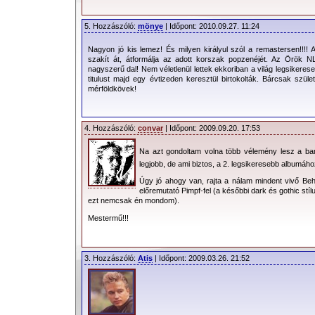
5. Hozzászóló:
mönye
| Időpont: 2010.09.27. 11:24
Nagyon jó kis lemez! És milyen királyul szól a remastersen!!!! 
szakít át, átformálja az adott korszak popzenéjét. Az Örök
nagyszerű dal! Nem véletlenül lettek ekkoriban a világ legsikeres
titulust majd egy évtizeden keresztül birtokolták. Bárcsak szü
mérföldkövek!
4. Hozzászóló:
convar
| Időpont: 2009.09.20. 17:53
Na azt gondoltam volna több vélemény lesz a ban
legjobb, de ami biztos, a 2. legsikeresebb albumáh
Úgy jó ahogy van, rajta a nálam mindent vivő Be
előremutató Pimpf-fel (a későbbi dark és gothic stílu
ezt nemcsak én mondom).
Mestermű!!!
3. Hozzászóló:
Atis
| Időpont: 2009.03.26. 21:52