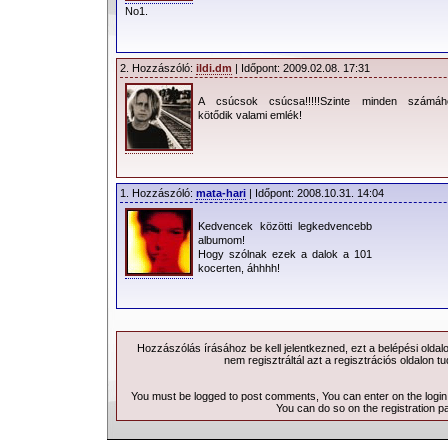
No1.
2. Hozzászóló:
ildi.dm
| Időpont: 2009.02.08. 17:31
A csúcsok csúcsa!!!!!Szinte minden számáh
kötődik valami emlék!
1. Hozzászóló:
mata-hari
| Időpont: 2008.10.31. 14:04
Kedvencek közötti legkedvencebb
albumom!
Hogy szólnak ezek a dalok a 101
kocerten, áhhhh!
Hozzászólás írásához be kell jelentkezned, ezt a
belépési
oldal
nem regisztráltál azt a
regisztrációs
oldalon tu
You must be logged to post comments, You can enter on the
logi
You can do so on the
registration p