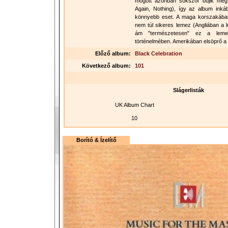
mögött azonban sokszor bújik me
Again, Nothing), így az album inká
könnyebb eset. A maga korszakában "
nem túl sikeres lemez (Angliában a le
ám "természetesen" ez a leme
történelmében. Amerikában elsöprő a 
Előző album:
Black Celebration
Következő album:
101
Slágerlisták
UK Album Chart
10
Borító & Ízelítő