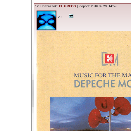
12. Hozzászóló:
EL GRECO
| Időpont: 2016.09.29. 14:59
29…!