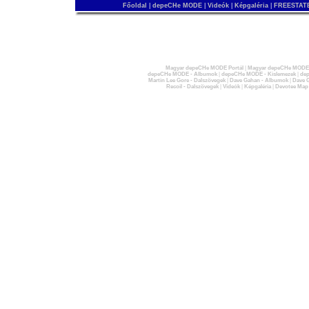
Főoldal
|
depeCHe MODE
|
Videók
|
Képgaléria
|
FREESTATE
Magyar depeCHe MODE Portál
|
Magyar depeCHe MODE 
depeCHe MODE - Albumok
|
depeCHe MODE - Kislemezek
|
dep
Martin Lee Gore - Dalszövegek
|
Dave Gahan - Albumok
|
Dave G
Recoil - Dalszövegek
|
Videók
|
Képgaléria
|
Devotee Map