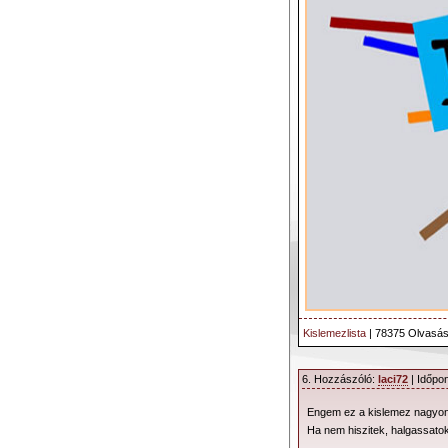
Kislemezlista
| 78375 Olvasás
6. Hozzászóló:
laci72
| Időpon
Engem ez a kislemez nagyon 
Ha nem hiszitek, halgassatok