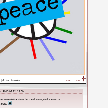
 | 6 Hozzászólás
<<<
|
>>>
t: 2013.07.22. 22:59
emlékeztett a Never let me down again kislemezre.
 bele..