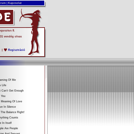
rum
|
Kapcsolat
ugusztus 8.
 31 vendég olvas
s
|
Regisztráció
eaming Of Me
 Life
t Can’t Get Enough
 You
e Meaning Of Love
ve In Silence
 The Balance Right!
rything Counts
 In Itself
ple Are People
ter And Servant