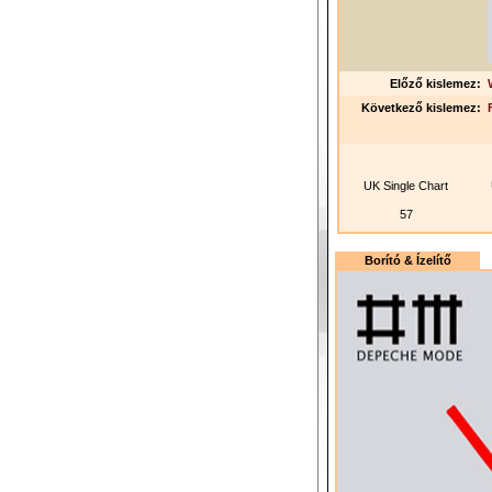
Előző kislemez:
Következő kislemez:
UK Single Chart
57
Borító & Ízelítő