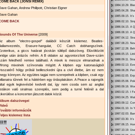
COME BACK (JONSI REMIX)
1984.10.29. Bl
Dave Gahan, Andrew Phillpott, Christian Eigner
1985.04.28. Sh
Dave Gahan
1985.09.15. It’s
COME BACK
1986.02.10. Str
1986.04.15. A Q
1986.08.10. A Q
Sounds Of The Universe
[2009]
1987.04.12. Str
Az album "electro-gospel" dalából készült kislemez. Beatles-
1987.08.23. Ne
dallamvezetés, Erasure-hangulat, CC Catch dobhangszínek.
1987.12.28. Be
Ezoterikus, a giccs határait jócskán túllépő dalszöveg. Elüvöltözött
1988.05.15. Litt
bridge után áriázós refrén. A B oldalon az agyontorzított Dave-szám
1988.09.11. Str
szám feledhető remixe található. A mixek is messze elmaradnak a
Wrong mixeinek színvonala mögött. A klipben egy katonaságból
1989.02.13. Eve
visszatérő hölgy próbál beilleszkedni újra a civil életbe, ám ez nem
1989.08.28. Per
megy könnyen. Az együttes tagjai nem szerepelnek a klipben, csak egy
1990.02.05. Enj
pillanatra tűnnek fel a háttérben egy óriásplakáton. A Peace a rajongók
1990.05.06. Pol
által egyik legkevésbé kedvelt dal, így nem csoda sem az angliai
1990.09.16. Wo
listákon való siralmas szereplés, sem pedig a turné felénél a dal
1993.02.15. I F
kikerülése a koncerten játszott dalok közül.
1993.04.25. Wa
Album dalszövegei
1993.09.12. Co
Videó
1994.01.10. In
További információk
1997.02.03. Bar
Teljes kislemez lista
1997.03.30. It’
1997.06.15. Ho
1997.10.19. Use