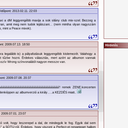
 Időpont: 2013.02.11. 22:03
xi a dM leggyengébb maxija a sok silány club mix-szel. Bezzeg a
 van, amit meg nem tudok lejátszani… (nem mintha olyan nagyszám
b, mint a Peace mixek).
ont: 2009.07.13. 18:50
Hirdetés
ra legalább is) a pályafutásuk leggyengébb kislemezét. Valahogy a
t tűzbe hozni. Érdekes választás, mert azért az albumon vannak
asszív Wrong színvonalától nagyon messze van.
pont: 2009.07.08. 20:37
áááááááááááááááááááááááááááááááááá’! remek ZENE.koncerten
ndenképpen az albumverzió a király…..a KEZDÉS miatt..
: 2009.07.01. 23:07
ó volt, hogy leszerepel a dal, de mindegyik le fog. Egyik dal sem
” a SOTU-ról. Érdekes, hogy viszont a Perfect-et rengeteget hallom