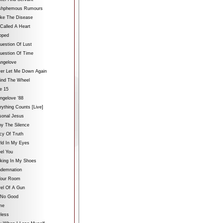
ashphemous Rumours
ake The Disease
 Called A Heart
ipped
uestion Of Lust
uestion Of Time
angelove
ver Let Me Down Again
hind The Wheel
le 15
angelove ‘88
rything Counts [Live]
sonal Jesus
oy The Silence
icy Of Truth
rld In My Eyes
eel You
lking In My Shoes
ndemnation
 Your Room
rel Of A Gun
s No Good
me
less