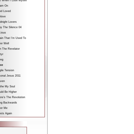
y When I Lose Myself
eam On
eel Loved
elove
dnight Lovers
oy The Silence 04
cious
ain That I’m Used To
fer Well
n The Revelator
tyr
ong
ce
gile Tension
sonal Jesus 2011
aven
othe My Soul
uld Be Higher
re’s The Revolution
ing Backwards
ver Me
sts Again