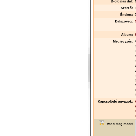
B-oldalas dal:
Szerző:
Énekes:
Dalszöveg:
Album:
Megjegyzés:
Kapcsolódó anyagok:
Vedd meg most!