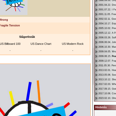
1998.09.06. Onl
2001.04.22. Dr
2001.07.22. I F
2001.11.05. Fre
2002.02.11. Goo
Wrong
2004.10.17. Enj
Fragile Tension
2005.10.02. Pre
2005.12.12. A P
Slágerlisták
2006.03.26. Suf
2006.06.04. Joh
US Billboard 100
US Dance Chart
US Modern Rock
2006.10.30. Mar
-
-
-
2009.04.05. Wr
2009.06.15.
Pea
2009.12.07. Fra
2011.05.30. Per
2013.02.01. He
2013.05.06. So
2013.10.12. Sho
2017.02.03. Whe
2017.09.15. Go
2017.10.06. Co
2023.02.10. Gho
Hirdetés