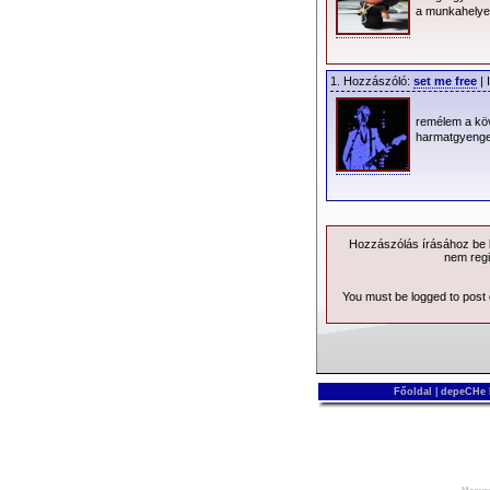
a munkahely
1. Hozzászóló:
set me free
| 
remélem a köv
harmatgyeng
Hozzászólás írásához be k
nem regi
You must be logged to post
Főoldal
|
depeCHe