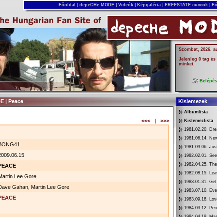
Főoldal
|
depeCHe MODE
|
Videók
|
Képgaléria
|
FREESTATE cuccok
|
Fó
Szombat, 2026. a
Jelenleg 0 tag és
minket.
Belépé
E | Peace
Kislemezek
Albumlista
<<<
|
>>>
Kislemezlista
1981.02.20. Dr
1981.06.14. New
BONG41
1981.09.06. Jus
2009.06.15.
1982.02.01. See
1982.04.25. Th
PEACE
1982.08.15. Lea
Martin Lee Gore
1983.01.31. Get
Dave Gahan, Martin Lee Gore
1983.07.10. Eve
PEACE
1983.09.18. Love
1984.03.12. Peo
1984.04.19. Mas