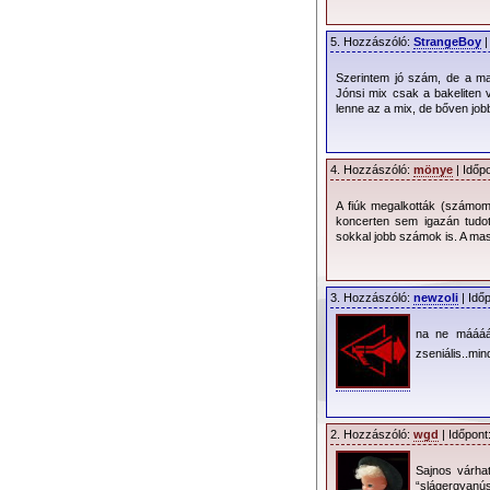
5. Hozzászóló:
StrangeBoy
|
Szerintem jó szám, de a ma
Jónsi mix csak a bakeliten
lenne az a mix, de bőven job
4. Hozzászóló:
mönye
| Időp
A fiúk megalkották (számom
koncerten sem igazán tudot
sokkal jobb számok is. A m
3. Hozzászóló:
newzoli
| Idő
na ne máááá
zseniális..mi
2. Hozzászóló:
wgd
| Időpont
Sajnos várhat
“slágergyanús