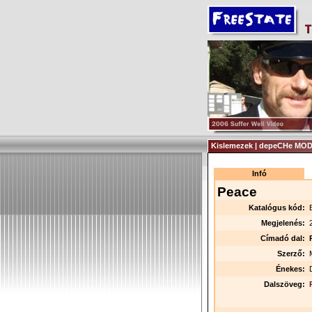
Kislemezek | depeCHe MOD
Infó
Peace
Katalógus kód:
Megjelenés:
Címadó dal:
Szerző:
Énekes:
Dalszöveg: