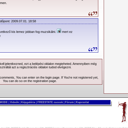
emen.
Időpont: 2009.07.01. 18:58
etkező kis lemez jobban fog muzsikálni.
mert ez
e
ell jelentkezned, ezt a
belépési
oldalon megteheted. Amennyiben még
sztráltál azt a
regisztrációs
oldalon tudod elvégezni.
 comments, You can enter on the
login page
. If You're not registered yet,
You can do so on the
registration page
.
 MODE
|
Videók
|
Képgaléria
|
FREESTATE cuccok
|
Fórum
|
Kapcsolat