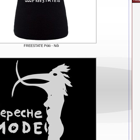
FREESTATE Póló - Női