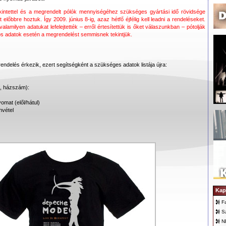
 tekintettel és a megrendelt pólók mennyiségéhez szükséges gyártási idő rövidsége
 előbbre hoztuk. Így 2009. június 8-ig, azaz hétfő éjfélig kell leadni a rendeléseket.
alamilyen adatukat lefelejtették – erről értesítettük is őket válaszunkban – pótolják
yos adatok esetén a megrendelést semmisnek tekintjük.
ndelés érkezik, ezert segítségként a szükséges adatok listája újra:
a, házszám):
yomat (elől/hátul)
nvétel
Kap
F
S
N