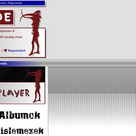
rum
|
Kapcsolat
ugusztus 8.
 33 vendég olvas
s
|
Regisztráció
detés