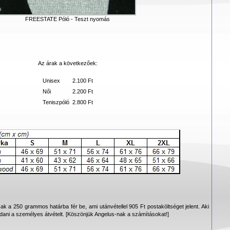
FREESTATE Póló - Teszt nyomás
Az árak a következőek:
Unisex
2.100 Ft
Női
2.200 Ft
Teniszpóló
2.800 Ft
k a 250 grammos határba fér be, ami utánvétellel 905 Ft postaköltséget jelent. Aki
ldani a személyes átvételt. [Köszönjük Angelus-nak a számításokat!]