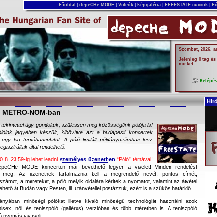
Főoldal
|
depeCHe MODE
|
Videók
|
Képgaléria
|
FREESTATE cuccok
|
Fó
Szombat, 2026. a
Jelenleg 0 tag és
minket.
Belépé
Hir
 a METRO-NÓM-ban
 tekintettel úgy gondoltuk, szülessen meg közösségünk pólója is!
lóink jegyében készült, kibővítve azt a budapesti koncertek
egy kis turnéhangulatot. A póló limitált példányszámban lesz
egisztráltak által rendelhető.
0
8. 23:59-ig lehet leadni
személyes üzenetben
“Póló” témával!
epeCHe MODE koncerten már bevethető legyen a viselet! Minden rendelést
nk meg. Az üzenetnek tartalmaznia kell a megrendelő nevét, pontos címét,
zámot, a méreteket, a póló melyik oldalára kéritek a nyomatot, valamint az átvétel
hető át Budán vagy Pesten, ill. utánvétellel postázzuk, ezért is a szűkös határidő.
ányában minőségi pólókat illetve kiváló minőségű technológiát használni azok
isex, női és teniszpóló (galléros) verzióban és több méretben is. A teniszpóló
ó nyomás javasolt.