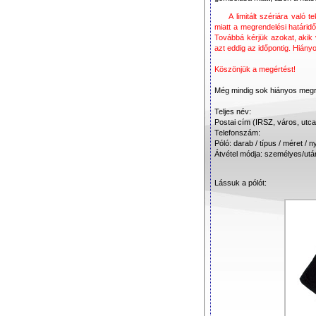
A limitált szériára való
miatt a megrendelési határidőt
Továbbá kérjük azokat, akik v
azt eddig az időpontig. Hián
Köszönjük a megértést!
Még mindig sok hiányos megre
Teljes név:
Postai cím (IRSZ, város, utc
Telefonszám:
Póló: darab / típus / méret / n
Átvétel módja: személyes/utá
Lássuk a pólót: