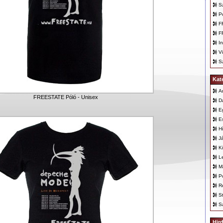
S
P
F
F
In
V
S
Kat
A
FREESTATE Póló - Unisex
D
E
E
H
J
K
L
M
P
R
S
S
Hir