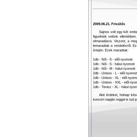
2009.06.21. Frissítés
Sajnos volt egy-két ember
figyelniük velünk ellentétbe
elmaradásra. Viszont, a meg
lemaradtak a rendelésről. Ez
értejön. Ezek maradtak:
1db - Női - S - elől nyomott
1db - Női - S - hátul nyomott
1db - Női - M - hátul nyomott
2db - Unisex - L - elől nyomot
1db - Unisex - XL - elől nyomo
1db - Unisex - XXL - elől nyo
1db - Tenisz - XL - hátul nyom
Akit érdekel, holnap ké
koncert napján reggel is tud p