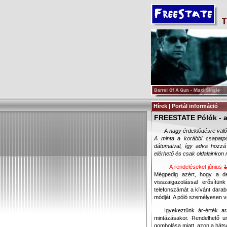
Hírek | Portál információ
FREESTATE Pólók -
A nagy érdeklődésre való
A minta a korábbi csapatpó
dátumaival, így adva hozzá 
elérhető és csak oldalainkon r
A rendeléseket június
1
Mégpedig azért, hogy a d
visszaigazolással erősítü
telefonszámát a kívánt darabs
módját. A póló személyesen ve
Igyekeztünk ár-érték ar
mintázásakor. Rendelhető un
gombolása miatt, azon a háts