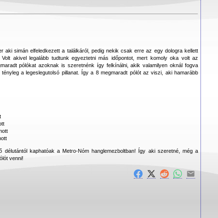
 aki simán elfeledkezett a találkáról, pedig nekik csak erre az egy dologra kellett
n. Volt akivel legalább tudtunk egyeztetni más időpontot, mert komoly oka volt az
maradt pólókat azoknak is szeretnénk így felkínálni, akik valamilyen oknál fogva
 tényleg a legeslegutolsó pillanat. Így a 8 megmaradt pólót az viszi, aki hamarább
t
tt
mott
ott
ső délutántól kaphatóak a Metro-Nóm hanglemezboltban! Így aki szeretné, még a
ólót venni!