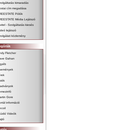
zolgáltatás kimaradás
ostai cím megadása
REESTATE Pólók
REESTATE Média Lejátszó
vitel - Szolgáltatás kiesés
ideó lejátszó
zolgálati közlemény
egóriák
ndy Fletcher
ave Gahan
gyéb
semények
írek
áték
iadványok
emezinfó
artin Gore
ortál információ
ecoil
túdió Videók
ajtó
detés