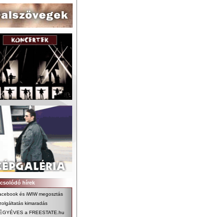
csolódó hírek
acebook és iWIW megosztás
zolgáltatás kimaradás
ÉGYÉVES a FREESTATE.hu