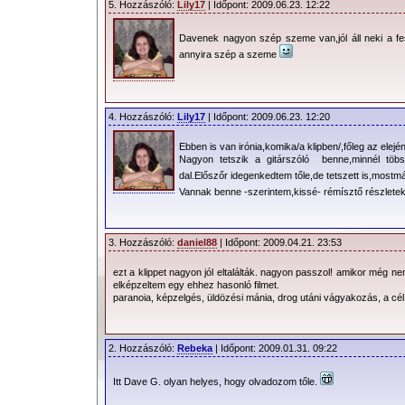
5. Hozzászóló:
Lily17
| Időpont: 2009.06.23. 12:22
Davenek nagyon szép szeme van,jól áll neki a f
annyira szép a szeme
4. Hozzászóló:
Lily17
| Időpont: 2009.06.23. 12:20
Ebben is van irónia,komika/a klipben/,főleg az elején
Nagyon tetszik a gitárszóló benne,minnél töbsz
dal.Előszőr idegenkedtem tőle,de tetszett is,mostmá
Vannak benne -szerintem,kissé- rémísztő részlete
3. Hozzászóló:
daniel88
| Időpont: 2009.04.21. 23:53
ezt a klippet nagyon jól eltalálták. nagyon passzol! amikor még n
elképzeltem egy ehhez hasonló filmet.
paranoia, képzelgés, üldözési mánia, drog utáni vágyakozás, a cél:
2. Hozzászóló:
Rebeka
| Időpont: 2009.01.31. 09:22
Itt Dave G. olyan helyes, hogy olvadozom tőle.