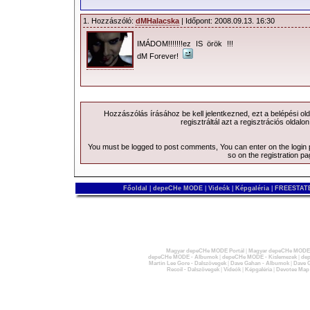
1. Hozzászóló:
dMHalacska
| Időpont: 2008.09.13. 16:30
IMÁDOM!!!!!!!ez IS örök !!!
dM Forever!
Hozzászólás írásához be kell jelentkezned, ezt a
belépési
old
regisztráltál azt a
regisztrációs
oldalon
You must be logged to post comments, You can enter on the
login
so on the
registration p
Főoldal
|
depeCHe MODE
|
Videók
|
Képgaléria
|
FREESTATE
Magyar depeCHe MODE Portál
|
Magyar depeCHe MODE 
depeCHe MODE - Albumok
|
depeCHe MODE - Kislemezek
|
dep
Martin Lee Gore - Dalszövegek
|
Dave Gahan - Albumok
|
Dave G
Recoil - Dalszövegek
|
Videók
|
Képgaléria
|
Devotee Map