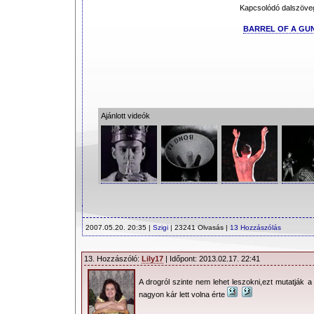
Kapcsolódó dalszöve
BARREL OF A GU
Ajánlott videók
2007.05.20. 20:35 |
Szigi
| 23241 Olvasás |
13 Hozzászólás
13. Hozzászóló:
Lily17
| Időpont: 2013.02.17. 22:41
A drogról szinte nem lehet leszokni,ezt mutatják a 
nagyon kár lett volna érte