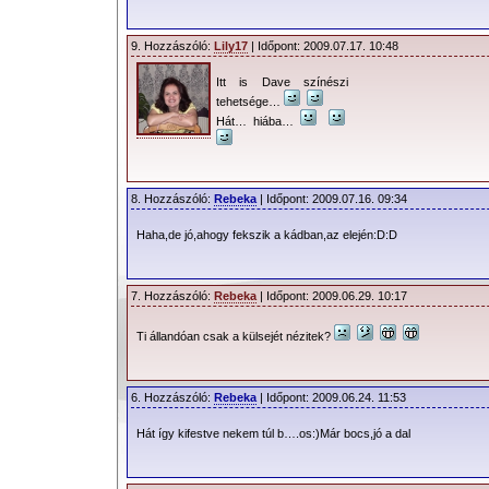
9. Hozzászóló:
Lily17
| Időpont: 2009.07.17. 10:48
Itt is Dave színészi
tehetsége…
Hát… hiába…
8. Hozzászóló:
Rebeka
| Időpont: 2009.07.16. 09:34
Haha,de jó,ahogy fekszik a kádban,az elején:D:D
7. Hozzászóló:
Rebeka
| Időpont: 2009.06.29. 10:17
Ti állandóan csak a külsejét nézitek?
6. Hozzászóló:
Rebeka
| Időpont: 2009.06.24. 11:53
Hát így kifestve nekem túl b….os:)Már bocs,jó a dal