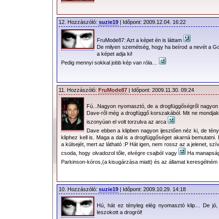
12. Hozzászóló:
suzie19
| Időpont: 2009.12.04. 16:22
FruMode87: Azt a képet én is láttam
De milyen szemétség, hogy ha beírod a nevét a Go
a képet adja ki!
Pedig mennyi sokkal jobb kép van róla…
11. Hozzászóló:
FruMode87
| Időpont: 2009.11.30. 09:24
Fú...Nagyon nyomasztó, de a drogfüggőségről nagyon 
Dave-ről még a drogfüggő korszakából. Mit ne mondjak
iszonyúan el volt torzulva az arca
Dave ebben a klipben nagyon ijesztően néz ki, de tény,
kliphez kell is. Maga a dal is a drogfüggőséget akarná bemutatni.
a külsejét, mert az látható :P Hát igen, nem rossz az a jelenet,
csoda, hogy olvadozol tőle, elvégre csajból vagy
Ha manapság 
Parkinson-kóros,(a kisugárzása miatt) és az államat keresgélném
10. Hozzászóló:
suzie19
| Időpont: 2009.10.29. 14:18
Hú, hát ez tényleg elég nyomasztó klip… De jó
leszokott a drogról!