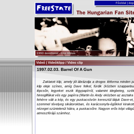
Főoldal
|
dep
Videó | Videóklipp / Video clip
1997.02.03. Barrel Of A Gun
Zaklatott klip, amely jól ábrázolja a drogos létforma minden pa
klip eleje színes, amíg Dave felkel, fürdik (közben szappanbu
lépcsőn, legyeket eszik légypapírról, valamint idegbeteg, szél
hireoglifákat vés egy papírra (Martin és Andy eközben az asztalra 
fehérre vált a kép, és egy puskacsövön keresztül látjuk Dave-et,
szemmel tévelyeg sikátorokban, és karácsonyfa-égőkkel kirakott 
nézeget szüntelenül hátra, a puskacsőre. Nagyon erős képi világú,
atmoszférájú számhoz.