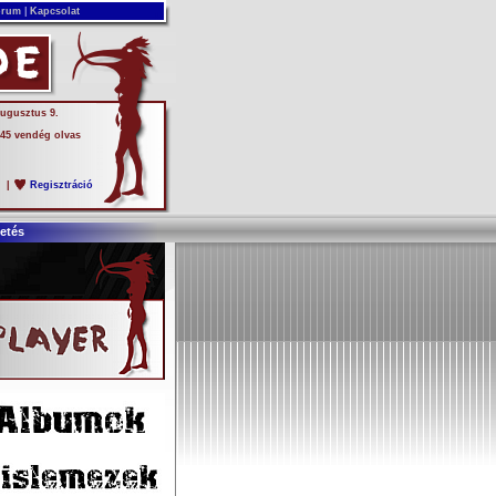
rum
|
Kapcsolat
augusztus 9.
 45 vendég olvas
s
|
Regisztráció
etés