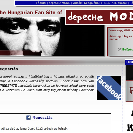
Főoldal
|
depeCHe MODE
|
Videók
|
Képgaléria
|
FREESTATE cuccok
|
Fó
Vasárnap, 2026. 
Jelenleg 0 tag és
minket.
Belépé
Hird
egosztás
 tervek szerint a későbbiekben a híreket, cikkeket és egyéb
k majd a
Facebook
közösségi portálon. Ehhez csak arra van
REESTATE hasábjain barangoltok be legyetek jelentkezve saját
 a közvetlenül a videó alatt meg fog jelenni néhány Facebook