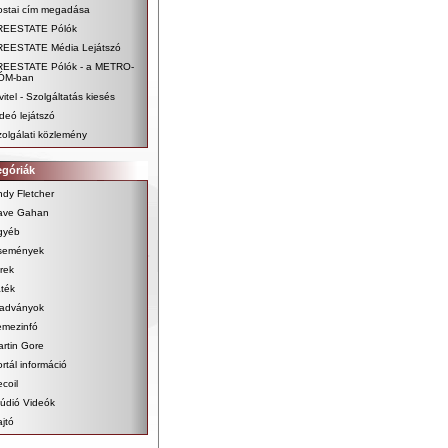
ostai cím megadása
REESTATE Pólók
REESTATE Média Lejátszó
REESTATE Pólók - a METRO-
ÓM-ban
vitel - Szolgáltatás kiesés
deó lejátszó
olgálati közlemény
egóriák
dy Fletcher
ave Gahan
gyéb
semények
rek
ték
iadványok
emezinfó
rtin Gore
rtál információ
coil
údió Videók
jtó