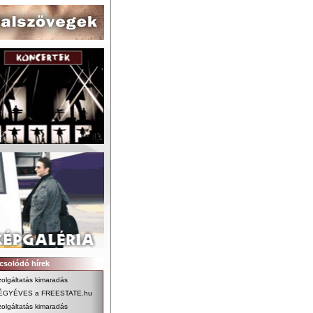
csolódó hírek
olgáltatás kimaradás
ÉGYÉVES a FREESTATE.hu
olgáltatás kimaradás