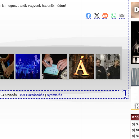
en is megoszthatók vagyunk hasonló módon!
594 Olvasás |
106 Hozzászólás
|
Nyomtatás
Kap
Sz
N
Sz