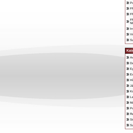
P
F
F
F
N
In
Vi
Sz
Kat
An
D
E
E
Hí
Já
K
L
Ma
Po
Re
St
Sa