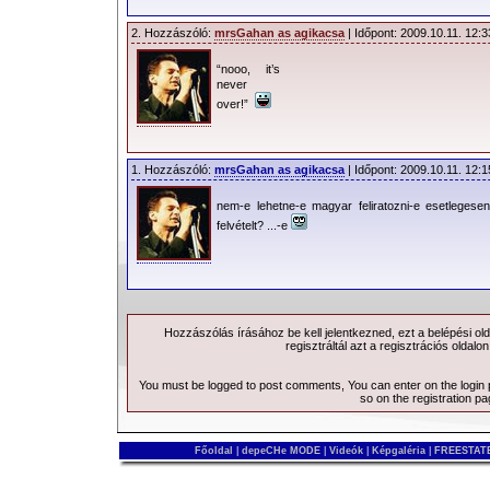
2. Hozzászóló:
mrsGahan as agikacsa
| Időpont: 2009.10.11. 12:3
“nooo, it’s
never
over!”
1. Hozzászóló:
mrsGahan as agikacsa
| Időpont: 2009.10.11. 12:1
nem-e lehetne-e magyar feliratozni-e esetlegese
felvételt? ...-e
Hozzászólás írásához be kell jelentkezned, ezt a
belépési
old
regisztráltál azt a
regisztrációs
oldalon
You must be logged to post comments, You can enter on the
login
so on the
registration p
Főoldal
|
depeCHe MODE
|
Videók
|
Képgaléria
|
FREESTATE