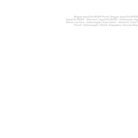
Magyar depeCHe MODE Portál
|
Magyar depeCHe MODE 
depeCHe MODE - Albumok
|
depeCHe MODE - Kislemezek
|
dep
Martin Lee Gore - Dalszövegek
|
Dave Gahan - Albumok
|
Dave G
Recoil - Dalszövegek
|
Videók
|
Képgaléria
|
Devotee Map