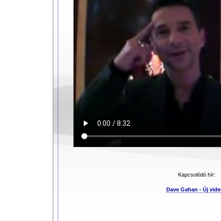
Kapcsolódó hír:
Dave Gahan - Új vid