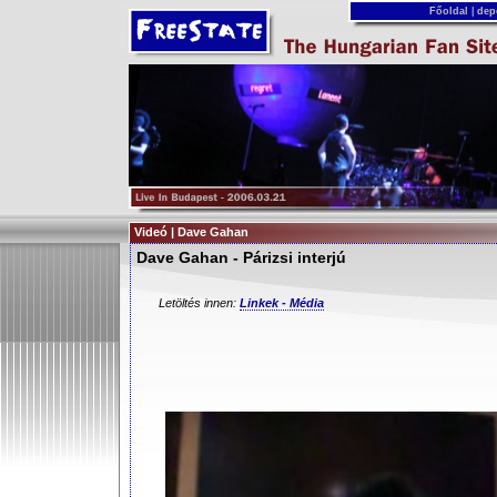
Főoldal
|
dep
Videó | Dave Gahan
Dave Gahan - Párizsi interjú
Letöltés innen:
Linkek - Média