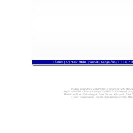
Főoldal
|
depeCHe MODE
|
Videók
|
Képgaléria
|
FREESTATE
Magyar depeCHe MODE Portál
|
Magyar depeCHe MODE 
depeCHe MODE - Albumok
|
depeCHe MODE - Kislemezek
|
dep
Martin Lee Gore - Dalszövegek
|
Dave Gahan - Albumok
|
Dave G
Recoil - Dalszövegek
|
Videók
|
Képgaléria
|
Devotee Map