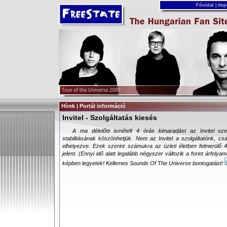
Főoldal
|
dep
Hírek | Portál információ
Invitel - Szolgáltatás kiesés
A ma délelőtti ismételt 4 órás kimaradást az Invitel sze
stabilitásának köszönhetjük. Nem az Invitel a szolgáltatónk, c
elhelyezve. Ezek szerint számukra az üzleti életben felmerülő
jelent. (Ennyi idő alatt legalább négyszer változik a forint árfolya
képben legyetek! Kellemes Sounds Of The Universe bontogatást!