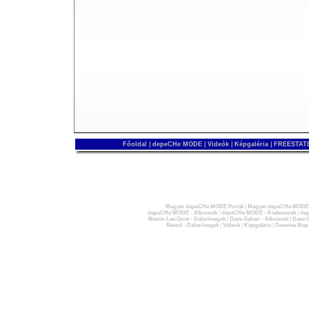
Főoldal
|
depeCHe MODE
|
Videók
|
Képgaléria
|
FREESTATE
Magyar depeCHe MODE Portál
|
Magyar depeCHe MODE 
depeCHe MODE - Albumok
|
depeCHe MODE - Kislemezek
|
dep
Martin Lee Gore - Dalszövegek
|
Dave Gahan - Albumok
|
Dave G
Recoil - Dalszövegek
|
Videók
|
Képgaléria
|
Devotee Map