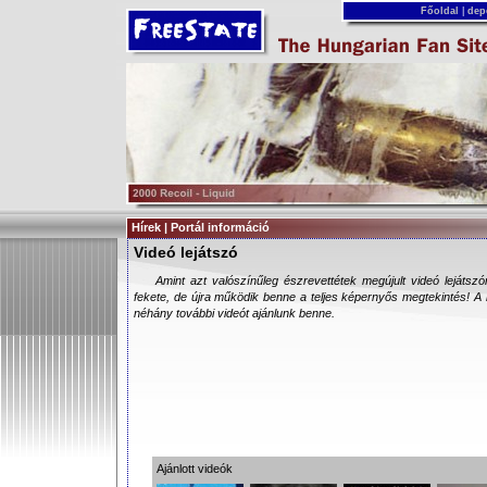
Főoldal
|
dep
Hírek | Portál információ
Videó lejátszó
Amint azt valószínűleg észrevettétek megújult videó lejátsz
fekete, de újra működik benne a teljes képernyős megtekintés! A k
néhány további videót ajánlunk benne.
Ajánlott videók