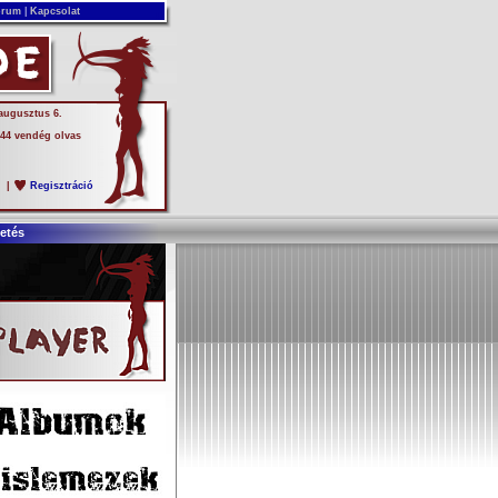
rum
|
Kapcsolat
 augusztus 6.
 44 vendég olvas
s
|
Regisztráció
etés