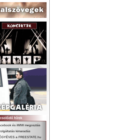
csolódó hírek
acebook és iWIW megosztás
olgáltatás kimaradás
ÉGYÉVES a FREESTATE.hu