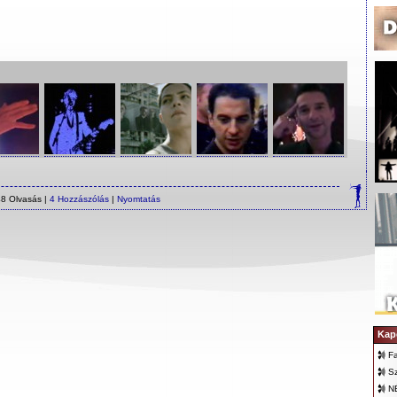
8 Olvasás |
4 Hozzászólás
|
Nyomtatás
Kap
F
Sz
N