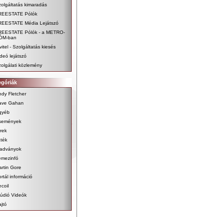
olgáltatás kimaradás
REESTATE Pólók
REESTATE Média Lejátszó
REESTATE Pólók - a METRO-
ÓM-ban
vitel - Szolgáltatás kiesés
deó lejátszó
olgálati közlemény
egóriák
dy Fletcher
ave Gahan
gyéb
semények
rek
ték
iadványok
emezinfó
rtin Gore
rtál információ
coil
údió Videók
jtó