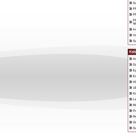
Sz
F
F
F
N
In
Vi
Sz
Kat
An
D
E
E
Hí
Já
K
L
Ma
Po
Re
St
Sa