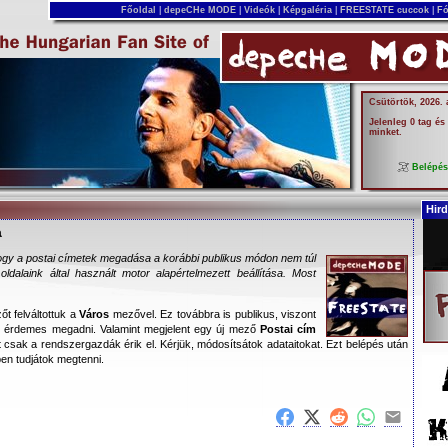
Főoldal
|
depeCHe MODE
|
Videók
|
Képgaléria
|
FREESTATE cuccok
|
Fó
Csütörtök, 2026.
Jelenleg 0 tag és
minket.
Belépé
Hird
a
ogy a postai címetek megadása a korábbi publikus módon nem túl
ldalaink által használt motor alapértelmezett beállítása. Most
t felváltottuk a
Város
mezővel. Ez továbbra is publikus, viszont
em érdemes megadni. Valamint megjelent egy új mező
Postai cím
t csak a rendszergazdák érik el. Kérjük, módosítsátok adataitokat. Ezt belépés után
n tudjátok megtenni.