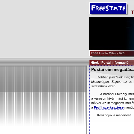
Hírek | Portál információ
Postai cím megadás
Többen jeleztétek már, h
biztonságos. Sajnos ez az o
segítettünk ezen!
A korábbi
Lakhely
mező
a városon kívül mást itt n
névvel. Az itt megadott mező
a
Profil szerkesztése
menübe
Köszönjük a megértést!