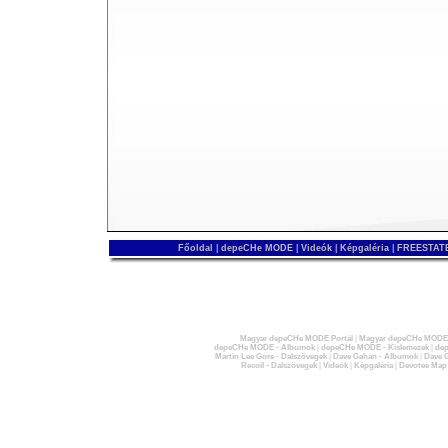
Főoldal
|
depeCHe MODE
|
Videók
|
Képgaléria
|
FREESTATE
Magyar depeCHe MODE Portál
|
Magyar depeCHe MODE 
depeCHe MODE - Albumok
|
depeCHe MODE - Kislemezek
|
dep
Martin Lee Gore - Dalszövegek
|
Dave Gahan - Albumok
|
Dave G
Recoil - Dalszövegek
|
Videók
|
Képgaléria
|
Devotee Map