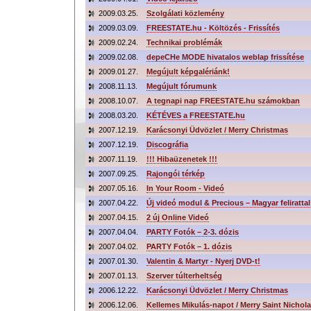
2009.03.25.
Szolgálati közlemény
2009.03.09.
FREESTATE.hu - Költözés - Frissítés
2009.02.24.
Technikai problémák
2009.02.08.
depeCHe MODE hivatalos weblap frissítése
2009.01.27.
Megújult képgalériánk!
2008.11.13.
Megújult fórumunk
2008.10.07.
A tegnapi nap FREESTATE.hu számokban
2008.03.20.
KÉTÉVES a FREESTATE.hu
2007.12.19.
Karácsonyi Üdvözlet / Merry Christmas
2007.12.19.
Discográfia
2007.11.19.
!!! Hibaüzenetek !!!
2007.09.25.
Rajongói térkép
2007.05.16.
In Your Room - Videó
2007.04.22.
Új videó modul & Precious – Magyar felirattal
2007.04.15.
2 új Online Videó
2007.04.04.
PARTY Fotók – 2-3. dózis
2007.04.02.
PARTY Fotók – 1. dózis
2007.01.30.
Valentin & Martyr - Nyerj DVD-t!
2007.01.13.
Szerver túlterheltség
2006.12.22.
Karácsonyi Üdvözlet / Merry Christmas
2006.12.06.
Kellemes Mikulás-napot / Merry Saint Nichol