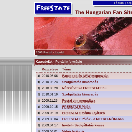
Főoldal
|
dep
Kategóriák - Portál információ
Közzétéve
Téma
2010.05.06.
Facebook és iWIW megosztás
2010.03.24.
Szolgáltatás kimaradás
2010.03.20.
NÉGYÉVES a FREESTATE.hu
2010.01.19.
Szolgáltatás kimaradás
2009.11.28.
Postai cím megadása
2009.10.15.
FREESTATE Pólók
2009.08.19.
FREESTATE Média Lejátszó
2009.06.04.
FREESTATE Pólók - a METRO-NÓM-ban
2009.04.17.
Invitel - Szolgáltatás kiesés
2009.04.01.
Videó lejátszó