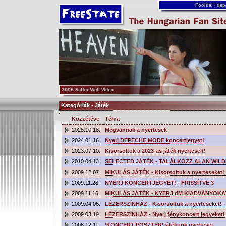
Főoldal
|
dep
Kategóriák - Játék
Közzétéve
Téma
2025.10.18.
Megvannak a nyertesek
2024.01.16.
Nyerj DEPECHE MODE koncertjegyet!
2023.07.10.
Kisorsoltuk a 2023-as játék nyerteseit!
2010.04.13.
SELECTED JÁTÉK - TALÁLKOZZ ALAN WILD
2009.12.07.
MIKULÁS JÁTÉK - Kisorsoltuk a nyerteseket! -
2009.11.28.
NYERJ KONCERTJEGYET! - FRISSÍTVE 3
2009.11.16.
MIKULÁS JÁTÉK - NYERJ dM KIADVÁNYOKA
2009.04.06.
LÉZERSZÍNHÁZ - Kisorsoltuk a nyerteseket! - 
2009.03.19.
LÉZERSZÍNHÁZ - Nyerj fénykoncert jegyeket!
2008.12.11.
‘KONCERT POSZTER’ játékunk nyertesei