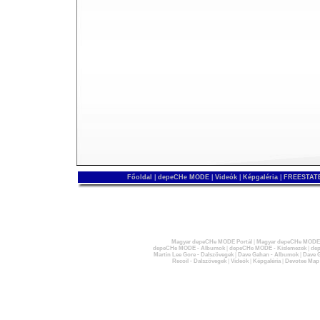
Főoldal
|
depeCHe MODE
|
Videók
|
Képgaléria
|
FREESTATE
Magyar depeCHe MODE Portál
|
Magyar depeCHe MODE 
depeCHe MODE - Albumok
|
depeCHe MODE - Kislemezek
|
dep
Martin Lee Gore - Dalszövegek
|
Dave Gahan - Albumok
|
Dave G
Recoil - Dalszövegek
|
Videók
|
Képgaléria
|
Devotee Map