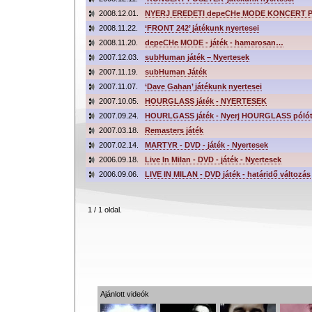
2008.12.01.
NYERJ EREDETI depeCHe MODE KONCERT 
2008.11.22.
‘FRONT 242’ játékunk nyertesei
2008.11.20.
depeCHe MODE - játék - hamarosan…
2007.12.03.
subHuman játék – Nyertesek
2007.11.19.
subHuman Játék
2007.11.07.
‘Dave Gahan’ játékunk nyertesei
2007.10.05.
HOURGLASS játék - NYERTESEK
2007.09.24.
HOURLGASS játék - Nyerj HOURGLASS pólót
2007.03.18.
Remasters játék
2007.02.14.
MARTYR - DVD - játék - Nyertesek
2006.09.18.
Live In Milan - DVD - játék - Nyertesek
2006.09.06.
LIVE IN MILAN - DVD játék - határidő változás
1 / 1 oldal.
Ajánlott videók