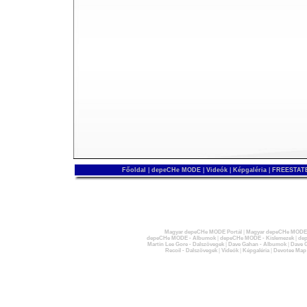
Főoldal
|
depeCHe MODE
|
Videók
|
Képgaléria
|
FREESTATE
Magyar depeCHe MODE Portál
|
Magyar depeCHe MODE 
depeCHe MODE - Albumok
|
depeCHe MODE - Kislemezek
|
dep
Martin Lee Gore - Dalszövegek
|
Dave Gahan - Albumok
|
Dave G
Recoil - Dalszövegek
|
Videók
|
Képgaléria
|
Devotee Map