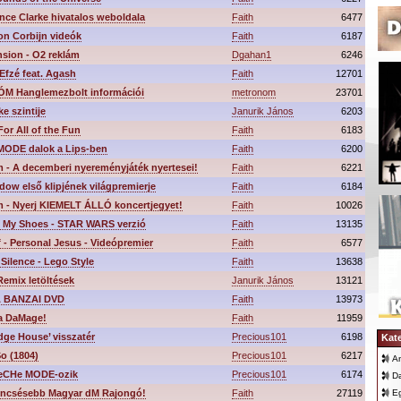
ince Clarke hivatalos weboldala
Faith
6477
on Corbijn videók
Faith
6187
nsion - O2 reklám
Dgahan1
6246
Efzé feat. Agash
Faith
12701
M Hanglemezbolt információi
metronom
23701
ke szintije
Janurik János
6203
or All of the Fun
Faith
6183
ODE dalok a Lips-ben
Faith
6200
 - A decemberi nyereményjáték nyertesei!
Faith
6221
ow első klipjének világpremierje
Faith
6184
 - Nyerj KIEMELT ÁLLÓ koncertjegyet!
Faith
10026
n My Shoes - STAR WARS verzió
Faith
13135
f - Personal Jesus - Videópremier
Faith
6577
Silence - Lego Style
Faith
13638
emix letöltések
Janurik János
13121
 BANZAI DVD
Faith
13973
a DaMage!
Faith
11959
dge House’ visszatér
Precious101
6198
Kat
o (1804)
Precious101
6217
An
peCHe MODE-ozik
Precious101
6174
D
encsésebb Magyar dM Rajongó!
Faith
27119
E