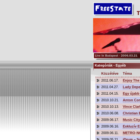
Kategóriák - Egyéb
Közzétéve
Téma
2011.06.17.
Enjoy The
2011.04.27.
Lady Depe
2011.04.15.
Egy újabb 
2010.10.21.
Anton Cor
2010.10.13.
Vince Cla
2010.06.08.
Christian 
2009.06.17.
Music City 
2009.06.16.
Exkluzív E
2009.06.11.
METRO-NÓ
2009.05.21.
iDrum – S