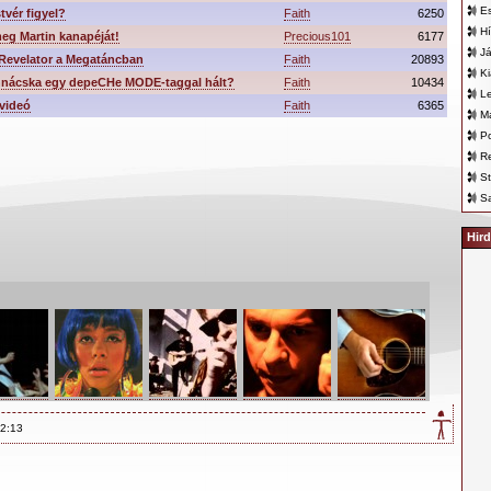
E
tvér figyel?
Faith
6250
Hí
eg Martin kanapéját!
Precious101
6177
Já
Revelator a Megatáncban
Faith
20893
K
nnácska egy depeCHe MODE-taggal hált?
Faith
10434
L
videó
Faith
6365
Ma
Po
Re
St
Sa
Hird
22:13