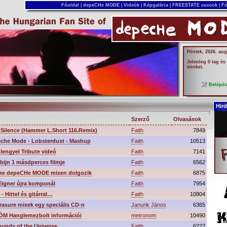
Főoldal
|
depeCHe MODE
|
Videók
|
Képgaléria
|
FREESTATE cuccok
|
Fó
Péntek, 2026. aug
Jelenleg 0 tag és
minket.
Belépé
Hird
Szerző
Olvasások
 Silence (Hammer L.Short 116.Remix)
Faith
7849
che Mode - Lobsterdust - Mashup
Faith
10513
lengyel Tribute videó
Faith
7141
bijn 1 másdperces filmje
Faith
6562
rke depeCHe MODE mixen dolgozik
Faith
6875
Eigner újra komponál
Faith
7954
- Hittel és gitárral…
Faith
10804
rasure mixek egy speciális CD-n
Janurik János
6365
M Hanglemezbolt információi
metronom
10490
ounds of the Universe
Faith
6227