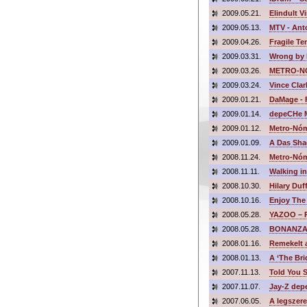
2009.05.21.
Elindult V
2009.05.13.
MTV - Ant
2009.04.26.
Fragile Te
2009.03.31.
Wrong by 
2009.03.26.
METRO-NÓ
2009.03.24.
Vince Clar
2009.01.21.
DaMage - F
2009.01.14.
depeCHe M
2009.01.12.
Metro-Nóm
2009.01.09.
A Das Shad
2008.11.24.
Metro-Nóm
2008.11.11.
Walking i
2008.10.30.
Hilary Duf
2008.10.16.
Enjoy The 
2008.05.28.
YAZOO – R
2008.05.28.
BONANZA
2008.01.16.
Remekelt 
2008.01.13.
A ‘The Bri
2007.11.13.
Told You S
2007.11.07.
Jay-Z de
2007.06.05.
A legszer