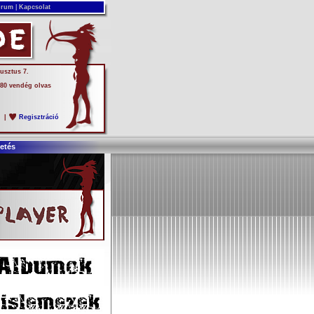
rum
|
Kapcsolat
usztus 7.
 80 vendég olvas
s
|
Regisztráció
etés