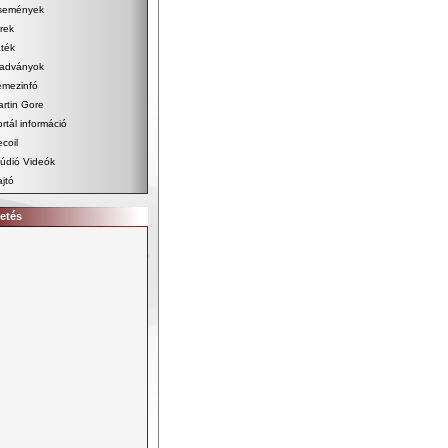
semények
rek
ték
iadványok
emezinfó
rtin Gore
rtál információ
coil
údió Videók
jtó
etés