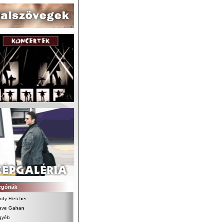
egóriák
dy Fletcher
ave Gahan
gyéb