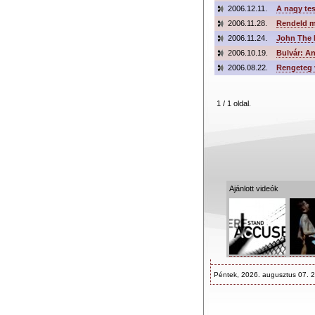
2006.12.11.
A nagy tes
2006.11.28.
Rendeld m
2006.11.24.
John The 
2006.10.19.
Bulvár: A
2006.08.22.
Rengeteg 
1 / 1 oldal.
Ajánlott videók
Péntek, 2026. augusztus 07. 