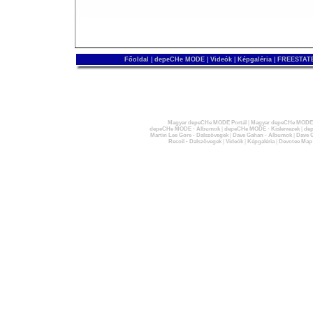
Főoldal
|
depeCHe MODE
|
Videók
|
Képgaléria
|
FREESTATE
Magyar depeCHe MODE Portál
|
Magyar depeCHe MODE 
depeCHe MODE - Albumok
|
depeCHe MODE - Kislemezek
|
dep
Martin Lee Gore - Dalszövegek
|
Dave Gahan - Albumok
|
Dave G
Recoil - Dalszövegek
|
Videók
|
Képgaléria
|
Devotee Map