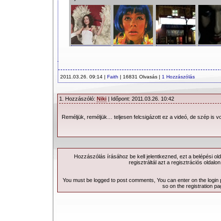
2011.03.26. 09:14 |
Faith
| 16831 Olvasás |
1 Hozzászólás
1. Hozzászóló:
Niki
| Időpont: 2011.03.26. 10:42
Reméljük, reméljük… teljesen felcsigázott ez a videó, de szép is vo
Hozzászólás írásához be kell jelentkezned, ezt a
belépési
old
regisztráltál azt a
regisztrációs
oldalon
You must be logged to post comments, You can enter on the
login
so on the
registration p