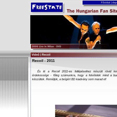
Főoldal
|
dep
Videó | Recoil
Recoil - 2011
És itt a Recoil 2011-es fellépéseihez készült rövid ke
érdekessége - főleg számunkra, hogy a felvételek mind a buda
készültek. Reméljük, a beígért BD kiadvány sem marad el!