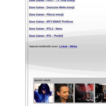
Dave Gahan - PRO7 - TV Total interjú
Dave Gahan - Deutsche Welle interjú
Dave Gahan - Párizsi interjú
Dave Gahan - MTV EMA07 PreShow
Dave Gahan - RTL2 - News
Dave Gahan - RTL - Punkt6
Valamint letölthetők innen:
Linkek - Média
Ajánlott videók