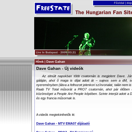
Főoldal
|
dep
Hírek | Dave Gahan
Dave Gahan - Új videók
Az elmúlt napokban több csatornán is megjelent Dave. J
gáláján, ahol ő maga is díjat adott át – sajnos sem a dM, 
nyereményben (látva a felhozott jelenkori színvonalat, talán nem i
Raab TV Total műsorát a PRO7 csatornán, ahol pár élőben el
közönséget a People Are People képében. Szinte interjút adott a
és egy francia műsornak is.
A videók megtekinthetők itt:
Dave Gahan - MTV EMA07 díjátadó