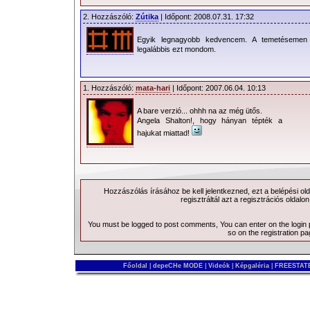
2. Hozzászóló:
Zútika
| Időpont: 2008.07.31. 17:32
Egyik legnagyobb kedvencem. A temetésemen 
legalábbis ezt mondom.
1. Hozzászóló:
mata-hari
| Időpont: 2007.06.04. 10:13
A bare verzió... ohhh na az még ütős.
Angela Shalton!, hogy hányan tépték a
hajukat miattad!
Hozzászólás írásához be kell jelentkezned, ezt a
belépési
old
regisztráltál azt a
regisztrációs
oldalon
You must be logged to post comments, You can enter on the
login
so on the
registration p
Főoldal
|
depeCHe MODE
|
Videók
|
Képgaléria
|
FREESTATE