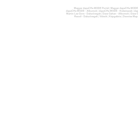
Magyar depeCHe MODE Portál
|
Magyar depeCHe MODE 
depeCHe MODE - Albumok
|
depeCHe MODE - Kislemezek
|
dep
Martin Lee Gore - Dalszövegek
|
Dave Gahan - Albumok
|
Dave G
Recoil - Dalszövegek
|
Videók
|
Képgaléria
|
Devotee Map