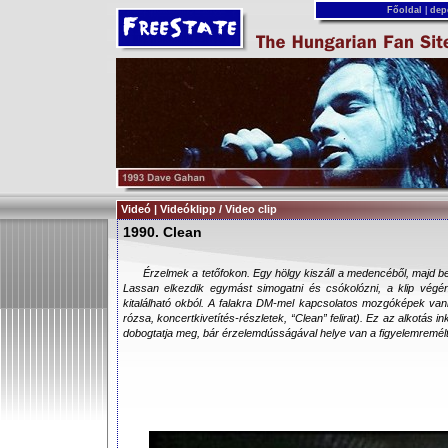
Főoldal
|
dep
Videó | Videóklipp / Video clip
1990. Clean
Érzelmek a tetőfokon. Egy hölgy kiszáll a medencéből, majd b
Lassan elkezdik egymást simogatni és csókolózni, a klip végé
kitalálható okból. A falakra DM-mel kapcsolatos mozgóképek vann
rózsa, koncertkivetítés-részletek, “Clean” felirat). Ez az alkotás 
dobogtatja meg, bár érzelemdússágával helye van a figyelemremélt