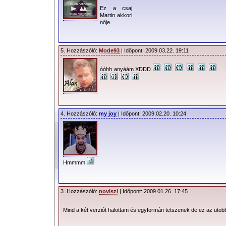
Ez a csaj
Martin akkori
nője.
5. Hozzászóló:
Mode93
| Időpont: 2009.03.22. 19:11
óóhh anyáám XDDD
4. Hozzászóló:
my joy
| Időpont: 2009.02.20. 10:24
Hmmmm
3. Hozzászóló:
noviszi
| Időpont: 2009.01.26. 17:45
Mind a két verziót halottam és egyformán tetszenek de ez az utobbi