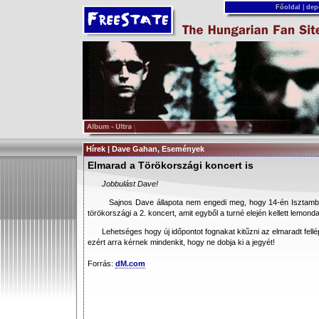
Főoldal
|
dep
Hírek | Dave Gahan, Események
Elmarad a Törökországi koncert is
Jobbulást Dave!
Sajnos Dave állapota nem engedi meg, hogy 14-én Isztambul
törökországi a 2. koncert, amit egyből a turné elején kellett lemond
Lehetséges hogy új időpontot fognakat kitűzni az elmaradt fell
ezért arra kérnek mindenkit, hogy ne dobja ki a jegyét!
Forrás:
dM.com