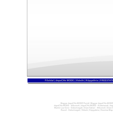
Főoldal
|
depeCHe MODE
|
Videók
|
Képgaléria
|
FREESTATE
Magyar depeCHe MODE Portál
|
Magyar depeCHe MODE 
depeCHe MODE - Albumok
|
depeCHe MODE - Kislemezek
|
dep
Martin Lee Gore - Dalszövegek
|
Dave Gahan - Albumok
|
Dave G
Recoil - Dalszövegek
|
Videók
|
Képgaléria
|
Devotee Map