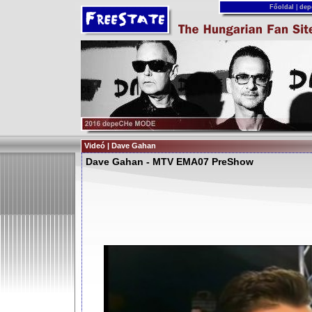
Főoldal
|
dep
Videó | Dave Gahan
Dave Gahan - MTV EMA07 PreShow