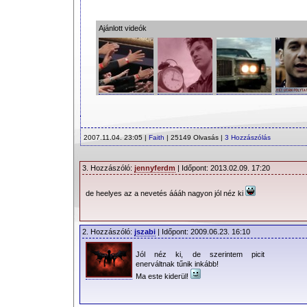
Ajánlott videók
2007.11.04. 23:05 |
Faith
| 25149 Olvasás |
3 Hozzászólás
3. Hozzászóló:
jennyferdm
| Időpont: 2013.02.09. 17:20
de heelyes az a nevetés áááh nagyon jól néz ki
2. Hozzászóló:
jszabi
| Időpont: 2009.06.23. 16:10
Jól néz ki, de szerintem picit
enerváltnak tűnik inkább!
Ma este kiderül!