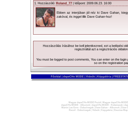
1. Hozzászóló:
Roland_77
| Időpont: 2009.06.23. 16:00
Ebben az interjúban jól néz ki Dave Gahan, kiegye
zakóval, és inggel illik Dave Gahan-hoz!
Hozzászólás írásához be kell jelentkezned, ezt a
belépési
old
regisztráltál azt a
regisztrációs
oldalon
You must be logged to post comments, You can enter on the
login
so on the
registration p
Főoldal
|
depeCHe MODE
|
Videók
|
Képgaléria
|
FREESTATE
Magyar depeCHe MODE Portál
|
Magyar depeCHe MODE 
depeCHe MODE - Albumok
|
depeCHe MODE - Kislemezek
|
dep
Martin Lee Gore - Dalszövegek
|
Dave Gahan - Albumok
|
Dave G
Recoil - Dalszövegek
|
Videók
|
Képgaléria
|
Devotee Map