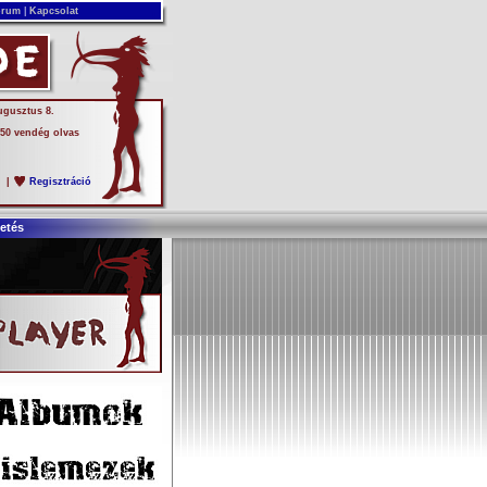
rum
|
Kapcsolat
ugusztus 8.
 50 vendég olvas
s
|
Regisztráció
etés