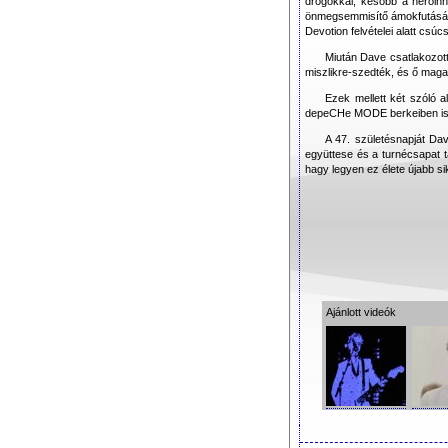
drogokkal, később a heroinn
önmegsemmisítő ámokfutását. 
Devotion felvételei alatt csúc
Miután Dave csatlakozot
miszlikre-szedték, és ő maga 
Ezek mellett két szóló al
depeCHe MODE berkeiben is 
A 47. születésnapját Dav
együttese és a turnécsapat
hagy legyen ez élete újabb s
Ajánlott videók