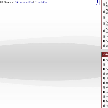
001 Olvasás |
56 Hozzászólás
|
Nyomtatás
To
ma
El
ko
Da
D
re
D
fi
Lo
Da
S
Kat
An
D
E
E
Hí
Já
K
L
Ma
Po
Re