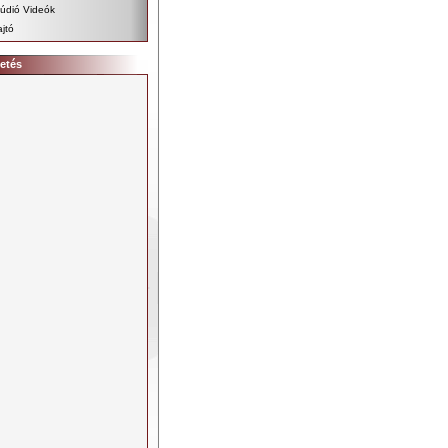
údió Videók
jtó
etés