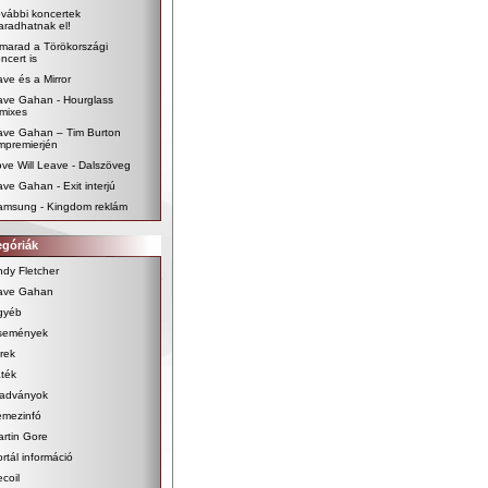
vábbi koncertek
radhatnak el!
marad a Törökországi
ncert is
ve és a Mirror
ave Gahan - Hourglass
mixes
ave Gahan – Tim Burton
lmpremierjén
ve Will Leave - Dalszöveg
ve Gahan - Exit interjú
amsung - Kingdom reklám
egóriák
dy Fletcher
ave Gahan
gyéb
semények
rek
ték
iadványok
emezinfó
rtin Gore
rtál információ
coil