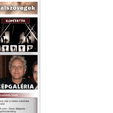
csolódó hírek
ave már a héten edzésbe
ndül
.com - Dave állapota -
ajtóközlemény