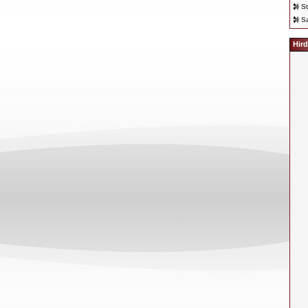
St
Sa
Hird