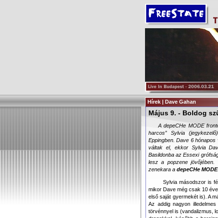
Hírek | Dave Gahan
Május 9. - Boldog sz
A depeCHe MODE frontem
harcos” Sylvia (jegykezel
Eppingben. Dave 6 hónapos vo
váltak el, ekkor Sylvia Da
Basildonba az Essexi grófság
lesz a popzene jövőjében. 
zenekara a
depeCHe MODE
Sylvia másodszor is f
mikor Dave még csak 10 éves.
első saját gyermekét is). A m
Az addig nagyon illedelmes
törvénnyel is (vandalizmus, lo