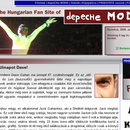
Főoldal
|
depeCHe MODE
|
Videók
|
Képgaléria
|
FREESTATE cuccok
|
Fó
Szombat, 2026. a
Jelenleg 0 tag és
minket.
Belépé
Hird
ülinapot Dave!
bere Dave Gahan ma ünnepli 47. születésnapját. Ez az „idő-
ő) és Len (buszsofőr) gyermekeként látta meg a napvilágot
lt, amikor édesapja, Len elhagyta a családot. Két évvel később
vevel és húgával Sueval átköltözött egy kis ipari városkába,
ba. Akkor még nem is sejtették, hogy ez mennyire fontos pillanat
Itt ugyanis megalakul a zenetörténelem egyik legkimagaslóbb
.
érjhez megy, ez alkalommal Jack Gahanhez, aki a Shellnél dolgozott. Jack meghal,
 Ez volt élete első nagy sokkja, hiszen nagyon szerette Jacket (sőt róla nevezte el
ásodik sokk akkor érte, amikor megtudta, hogy valójában nem ő volt a biológiai apja.
 srác rossz utakra téved, még 15 éves kora előtt többször konfliktusba kerül a
pás, grafiti). Szintén itt éli meg első találkozását a drogokkal, először csak a könnyű