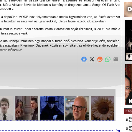
al is. 1989-ben tér vissza újra keményen a szerhez és elkezdi hét éven át tartó
Már a Violator felvételei közben is keményen drogozott, ami a Songs Of Faith And
sosodott ki.
t a depeCHe MODE-hoz, folyamatosan a média figyelmében van, az életét ezerszer
is túlzottan őszinte volt az újságírókkal, főleg a legnehezebb időszakában.
bumot is felvett, ahol szerette volna kiereszteni saját érzelmeit, s 2005 óta már a
társszerzővé válik.
e ma ünnepli Izraelben egy nappal a turné első hivatalos koncertje előtt, felesése,
 társaságában. Kívánjunk Davenek közösen sok sikert az elkövetkezendő években,
ikeres időszaka!
Kap
D
le
dM
S