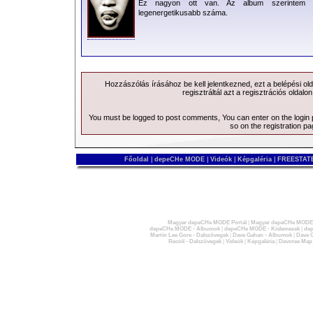
Ez nagyon ott van. Az album szerintem le
legenergetikusabb száma.
Hozzászólás írásához be kell jelentkezned, ezt a
belépési
old
regisztráltál azt a
regisztrációs
oldalon
You must be logged to post comments, You can enter on the
login
so on the
registration p
Főoldal
|
depeCHe MODE
|
Videók
|
Képgaléria
|
FREESTATE
Magyar depeCHe MODE Portál
|
Magyar depeCHe MODE 
depeCHe MODE - Albumok
|
depeCHe MODE - Kislemezek
|
dep
Martin Lee Gore - Dalszövegek
|
Dave Gahan - Albumok
|
Dave G
Recoil - Dalszövegek
|
Videók
|
Képgaléria
|
Devotee Map