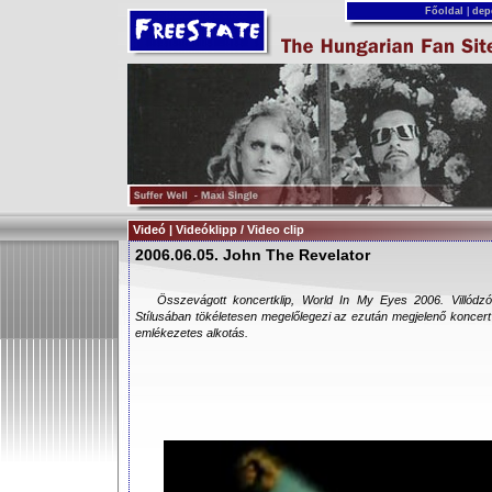
Főoldal
|
dep
Videó | Videóklipp / Video clip
2006.06.05. John The Revelator
Összevágott koncertklip, World In My Eyes 2006. Villód
Stílusában tökéletesen megelőlegezi az ezután megjelenő koncert
emlékezetes alkotás.