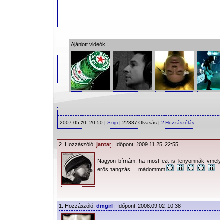
Ajánlott videók
2007.05.20. 20:50 |
Szigi
| 22337 Olvasás |
2 Hozzászólás
2. Hozzászóló:
jantar
| Időpont: 2009.11.25. 22:55
Nagyon bírnám, ha most ezt is lenyomnák vmely
erős hangzás….Imádommm
1. Hozzászóló:
dmgirl
| Időpont: 2008.09.02. 10:38