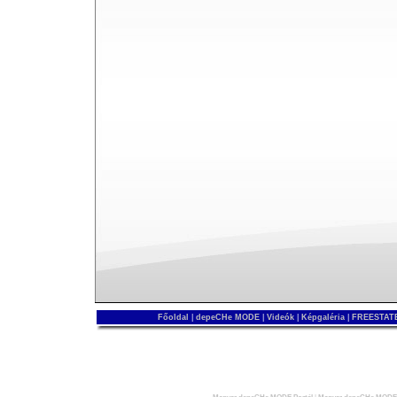
Főoldal
|
depeCHe MODE
|
Videók
|
Képgaléria
|
FREESTATE