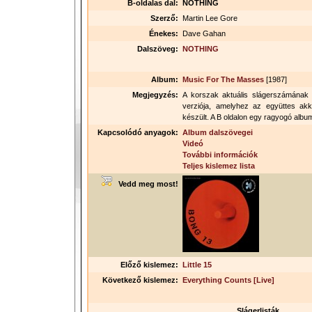
B-oldalas dal:
NOTHING
Szerző:
Martin Lee Gore
Énekes:
Dave Gahan
Dalszöveg:
NOTHING
Album:
Music For The Masses
[1987]
Megjegyzés:
A korszak aktuális slágerszámának 
verziója, amelyhez az együttes akkor
készült. A B oldalon egy ragyogó album
Kapcsolódó anyagok:
Album dalszövegei
Videó
További információk
Teljes kislemez lista
Vedd meg most!
Előző kislemez:
Little 15
Következő kislemez:
Everything Counts [Live]
Slágerlisták