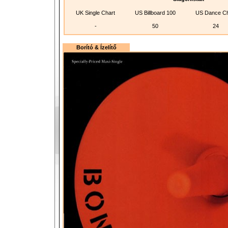
UK Single Chart
US Billboard 100
US Dance Ch
-
50
24
Borító & Ízelítő