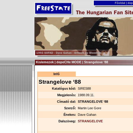
Főoldal
|
dep
Kislemezek | depeCHe MODE | Strangelove ‘88
Infó
Strangelove ‘88
Katalógus kód:
SIRES88
Megjelenés:
1988.09.11.
Címadó dal:
STRANGELOVE ‘88
Szerző:
Martin Lee Gore
Énekes:
Dave Gahan
Dalszöveg:
STRANGELOVE