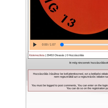
0:00 / 1:07
Kislemezlista
| 29453 Olvasás | 0 Hozzászólás
Itt még nincsenek hozzászólások
Hozzászólás írásához be kell jelentkezned, ezt a
belépési
oldal
nem regisztráltál azt a
regisztrációs
oldalon tu
You must be logged to post comments, You can enter on the
logi
You can do so on the
registration p