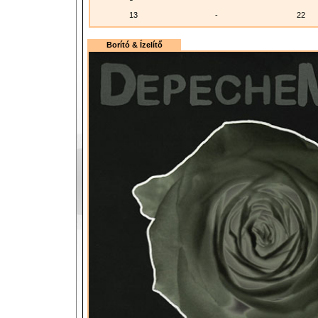
13
-
22
Borító & Ízelítő