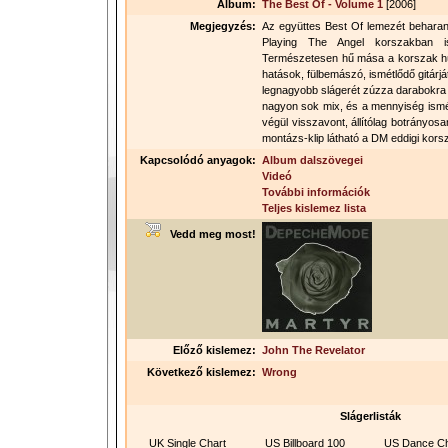
Album:
The Best Of - Volume 1
[2006]
Megjegyzés:
Az együttes Best Of lemezét beharan
Playing The Angel korszakban 
Természetesen hű mása a korszak h
hatások, fülbemászó, ismétlődő gitárjá
legnagyobb slágerét zúzza darabokra 
nagyon sok mix, és a mennyiség ism
végül visszavont, állítólag botrányos
montázs-klip látható a DM eddigi kors
Kapcsolódó anyagok:
Album dalszövegei
Videó
További információk
Teljes kislemez lista
Vedd meg most!
Előző kislemez:
John The Revelator
Következő kislemez:
Wrong
Slágerlisták
UK Single Chart
US Billboard 100
US Dance Ch