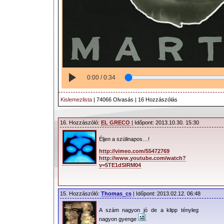
0:00 / 0:34
Kislemezlista
| 74066 Olvasás | 16 Hozzászólás
16. Hozzászóló:
EL GRECO
| Időpont: 2013.10.30. 15:30
Éljen a szülinapos…!
http://vimeo.com/55472769
http://www.youtube.com/watch?
v=5TE1dSIRM04
15. Hozzászóló:
Thomas_cs
| Időpont: 2013.02.12. 06:48
A szám nagyon jó de a klipp tényleg
nagyon gyenge
.