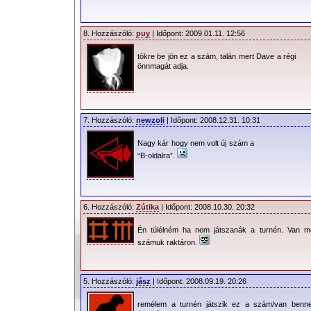
8. Hozzászóló:
puy
| Időpont: 2009.01.11. 12:56
tökre be jön ez a szám, talán mert Dave a régi
önnmagát adja.
7. Hozzászóló:
newzoli
| Időpont: 2008.12.31. 10:31
Nagy kár hogy nem volt új szám a
“B-oldalra”.
6. Hozzászóló:
Zútika
| Időpont: 2008.10.30. 20:32
Én túlélném ha nem játszanák a turnén. Van m
számuk raktáron.
5. Hozzászóló:
jász
| Időpont: 2008.09.19. 20:26
remélem a turnén játszik ez a szám/van benn