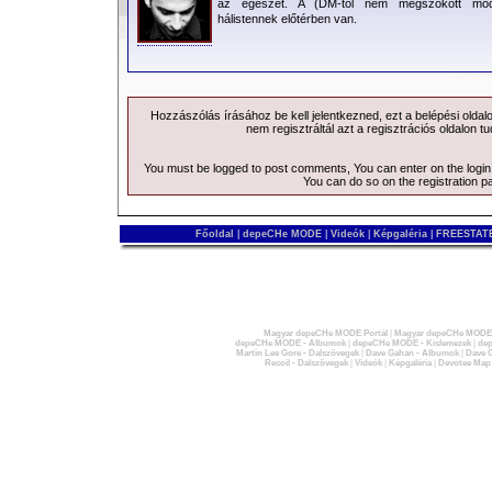
az egészet. A (DM-tól nem megszokott mód
hálistennek előtérben van.
Hozzászólás írásához be kell jelentkezned, ezt a
belépési
oldal
nem regisztráltál azt a
regisztrációs
oldalon tu
You must be logged to post comments, You can enter on the
logi
You can do so on the
registration p
Főoldal
|
depeCHe MODE
|
Videók
|
Képgaléria
|
FREESTATE
Magyar depeCHe MODE Portál
|
Magyar depeCHe MODE 
depeCHe MODE - Albumok
|
depeCHe MODE - Kislemezek
|
dep
Martin Lee Gore - Dalszövegek
|
Dave Gahan - Albumok
|
Dave G
Recoil - Dalszövegek
|
Videók
|
Képgaléria
|
Devotee Map