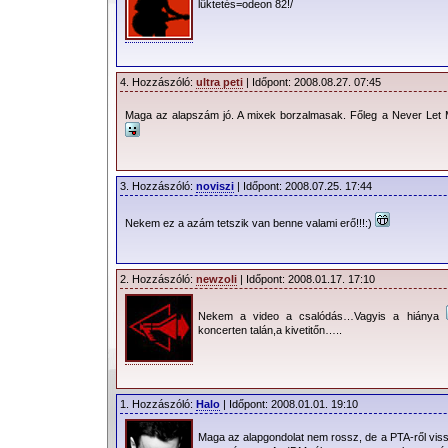
lüktetés=odeon 82!/
4. Hozzászóló:
ultra peti
| Időpont: 2008.08.27. 07:45
Maga az alapszám jó. A mixek borzalmasak. Főleg a Never Let 
3. Hozzászóló:
noviszi
| Időpont: 2008.07.25. 17:44
Nekem ez a azám tetszik van benne valami erő!!!:)
2. Hozzászóló:
newzoli
| Időpont: 2008.01.17. 17:10
Nekem a video a csalódás…Vagyis a hiánya
koncerten talán,a kivetitőn…..
1. Hozzászóló:
Halo
| Időpont: 2008.01.01. 19:10
Maga az alapgondolat nem rossz, de a PTA-ről viss