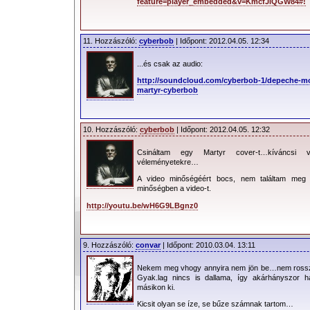
feature=player_embedded&v=KmcfJiQGW84#!
11. Hozzászóló:
cyberbob
| Időpont: 2012.04.05. 12:34
...és csak az audio:
http://soundcloud.com/cyberbob-1/depeche-m
martyr-cyberbob
10. Hozzászóló:
cyberbob
| Időpont: 2012.04.05. 12:32
Csináltam egy Martyr cover-t…kíváncsi 
véleményetekre…
A video minőségéért bocs, nem találtam meg h
minőségben a video-t.
http://youtu.be/wH6G9LBgnz0
9. Hozzászóló:
convar
| Időpont: 2010.03.04. 13:11
Nekem meg vhogy annyira nem jön be…nem rossz
Gyak.lag nincs is dallama, így akárhányszor h
másikon ki.
Kicsit olyan se íze, se bűze számnak tartom…