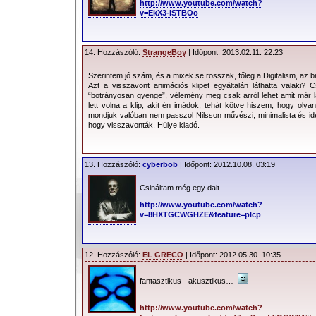
http://www.youtube.com/watch?
v=EkX3-iSTBOo
14. Hozzászóló:
StrangeBoy
| Időpont: 2013.02.11. 22:23
Szerintem jó szám, és a mixek se rosszak, főleg a Digitalism, az br
Azt a visszavont animációs klipet egyáltalán láthatta valaki? C
“botrányosan gyenge”, vélemény meg csak arról lehet amit már 
lett volna a klip, akit én imádok, tehát kötve hiszem, hogy olyan
mondjuk valóban nem passzol Nilsson művészi, minimalista és ide
hogy visszavonták. Hülye kiadó.
13. Hozzászóló:
cyberbob
| Időpont: 2012.10.08. 03:19
Csináltam még egy dalt…
http://www.youtube.com/watch?
v=8HXTGCWGHZE&feature=plcp
12. Hozzászóló:
EL GRECO
| Időpont: 2012.05.30. 10:35
fantasztikus - akusztikus…
http://www.youtube.com/watch?