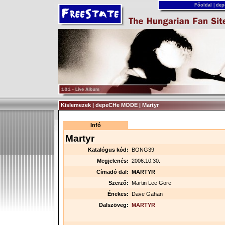
Főoldal
|
dep
Kislemezek | depeCHe MODE | Martyr
Infó
Martyr
Katalógus kód:
BONG39
Megjelenés:
2006.10.30.
Címadó dal:
MARTYR
Szerző:
Martin Lee Gore
Énekes:
Dave Gahan
Dalszöveg:
MARTYR