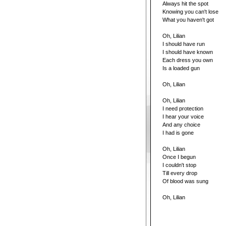
Always hit the spot
Knowing you can't lose
What you haven't got
Oh, Lilian
I should have run
I should have known
Each dress you own
Is a loaded gun
Oh, Lilian
Oh, Lilian
I need protection
I hear your voice
And any choice
I had is gone
Oh, Lilian
Once I begun
I couldn't stop
Till every drop
Of blood was sung
Oh, Lilian