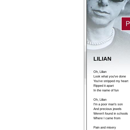
LILIAN
Oh, Lilian
Look what you've done
You've stripped my heart
Ripped it apart
In the name of fun
Oh, Lilian
I'm a poor man's son
And precious jewels
Weren't found in schools
Where I came from
Pain and misery