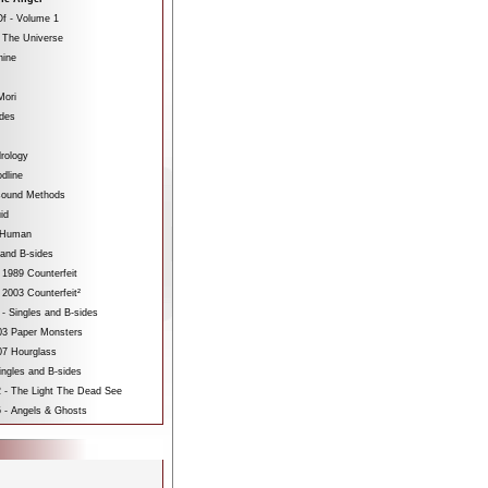
f - Volume 1
 The Universe
hine
Mori
ides
rology
dline
sound Methods
id
bHuman
 and B-sides
 1989 Counterfeit
 2003 Counterfeit²
 - Singles and B-sides
3 Paper Monsters
7 Hourglass
ngles and B-sides
 - The Light The Dead See
 - Angels & Ghosts