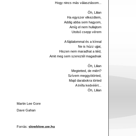
Hogy nincs más választásom...
Óh, Lilian
Ha egyszer elkezdtem,
Addig abba sem hagyom,
Amíg el nem hullajtom
Utolsó csepp vérem
A fájdalommal és a kínnal
Ne is húzz ujjat,
Hiszen nem maradhat a tiéd,
Amit meg sem szereztél magadnak
Óh, Lilian
Megtetted, de miért?
Szívem meggyötörted,
Majd darabokra törted
A tréfa kedvéért...
Óh, Lilian
Martin Lee Gore
Dave Gahan
Forrás:
slowblow.uw.hu