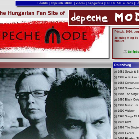
Főoldal
|
depeCHe MODE
|
Videók
|
Képgaléria
|
FREESTATE cuccok
|
Fó
Péntek, 2026. aug
Jelenleg 0 tag és
minket.
Belépé
Dalszöveg
1981 Speak & Sp
1982 A Broken 
1983 Constructi
1984 Some Gre
1985 The Singl
1986 Black Cele
1987 Music For
1990 Violator
1993 Songs Of F
1997 Ultra
1998 The Singl
2001 Exciter
2005 Playing 