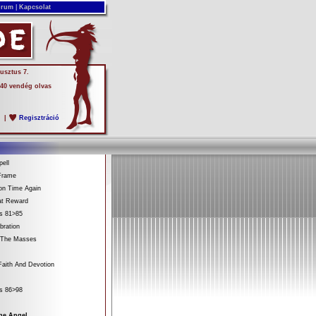
rum
|
Kapcsolat
usztus 7.
 40 vendég olvas
s
|
Regisztráció
ell
Frame
on Time Again
at Reward
es 81>85
bration
 The Masses
aith And Devotion
es 86>98
The Angel