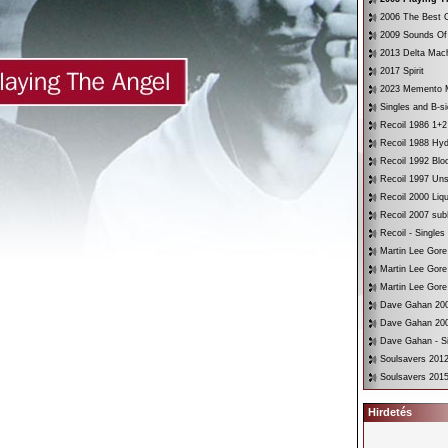
2006 The Best O
2009 Sounds Of
2013 Delta Mac
2017 Spirit
2023 Memento 
Singles and B-s
Recoil 1986 1+2
Recoil 1988 Hyd
Recoil 1992 Bloo
Recoil 1997 Un
Recoil 2000 Liqu
Recoil 2007 su
Recoil - Singles
Martin Lee Gore
Martin Lee Gore
Martin Lee Gore
Dave Gahan 200
Dave Gahan 200
Dave Gahan - Si
Soulsavers 2012
Soulsavers 2015
Hirdetés