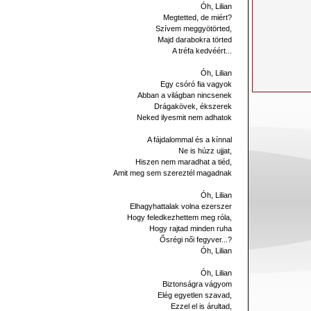
Óh, Lilian
Megtetted, de miért?
Szívem meggyötörted,
Majd darabokra törted
A tréfa kedvéért...
Óh, Lilian
Egy csóró fia vagyok
Abban a világban nincsenek
Drágakövek, ékszerek
Neked ilyesmit nem adhatok
A fájdalommal és a kínnal
Ne is húzz ujjat,
Hiszen nem maradhat a tiéd,
Amit meg sem szereztél magadnak
Óh, Lilian
Elhagyhattalak volna ezerszer
Hogy feledkezhettem meg róla,
Hogy rajtad minden ruha
Ősrégi női fegyver...?
Óh, Lilian
Óh, Lilian
Biztonságra vágyom
Elég egyetlen szavad,
Ezzel el is árultad,