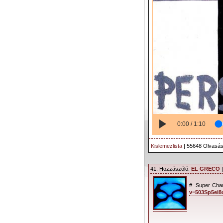
0:00 / 1:10
Kislemezlista
| 55648 Olvasás
41. Hozzászóló:
EL GRECO
|
# Super Cha
v=503Sp5ei8