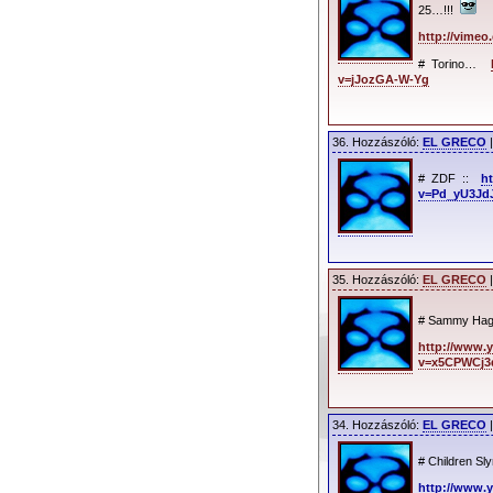
25…!!!
http://vimeo
# Torino…
v=jJozGA-W-Yg
36. Hozzászóló:
EL GRECO
|
# ZDF ::
h
v=Pd_yU3Jd
35. Hozzászóló:
EL GRECO
|
# Sammy Hag
http://www.
v=x5CPWCj
34. Hozzászóló:
EL GRECO
|
# Children Sl
http://www.