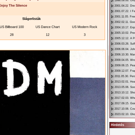
1998.09.06. Onl
Enjoy The Silence
2001.04.22. Dr
2001.07.22. I F
2001.11.05. Fre
Slágerlisták
2002.02.11. Goo
US Billboard 100
US Dance Chart
US Modern Rock
2004.10.17. Enj
2005.10.02. Pre
28
12
3
2005.12.12. A P
2006.03.26. Suf
2006.06.04. Joh
2006.10.30. Mar
2009.04.05. Wr
2009.06.15. Pe
2009.12.07. Fra
2011.05.30. Per
2013.02.01. He
2013.05.06. So
2013.10.12. Sho
2017.02.03. Whe
2017.09.15. Go
2017.10.06. Co
2023.02.10. Gho
Hirdetés