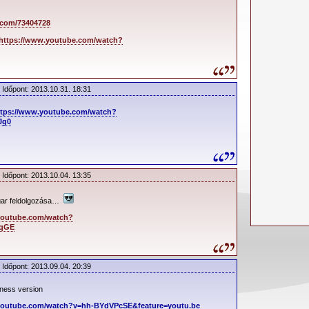
.com/73404728
https://www.youtube.com/watch?
 Időpont: 2013.10.31. 18:31
ttps://www.youtube.com/watch?
Jg0
 Időpont: 2013.10.04. 13:35
ar feldolgozása…
youtube.com/watch?
3qGE
 Időpont: 2013.09.04. 20:39
yness version
youtube.com/watch?v=hh-BYdVPcSE&feature=youtu.be