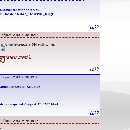
.akamaihd.net/hphotos-ak-
151829476963147_332949946_n.jpg
 Időpont: 2013.08.30. 15:17
hol Anton leforgatta a DM első színes
…
youtube.com/watch?
KQU
 Időpont: 2013.08.30. 13:08
r.vimeo.com/video/73404728
ode.com/specials/august_29_1989.html
 Időpont: 2013.08.29. 19:15