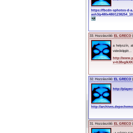
https://fbcdn-sphotos-d-a
ash3/p480x480/1238254_10
33. Hozzászóló:
EL GRECO
|
a helyszín, a
videóklipjét
http://www.
v=h38vgIkX
32. Hozzászóló:
EL GRECO
|
http://playe
http://archives.depechem
31. Hozzászóló:
EL GRECO
|