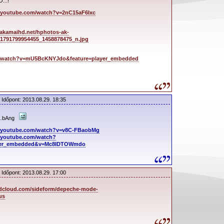
...!
.youtube.com/watch?v=2nC15aF6Ixc
.akamaihd.net/hphotos-ak-
51791799954455_1458878475_n.jpg
m/watch?v=mU5BcKNYJdo&feature=player_embedded
 Időpont: 2013.08.29. 18:35
g…bAng
w.youtube.com/watch?v=v8C-FBaobMg
.youtube.com/watch?
ayer_embedded&v=Mc8IDTOWmdo
 Időpont: 2013.08.29. 17:00
ndcloud.com/sideform/depeche-mode-
us