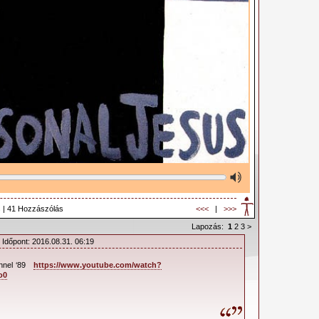
 | 41 Hozzászólás
<<<
|
>>>
Lapozás:
1
2
3
>
 Időpont: 2016.08.31. 06:19
nnel ‘89
https://www.youtube.com/watch?
o0