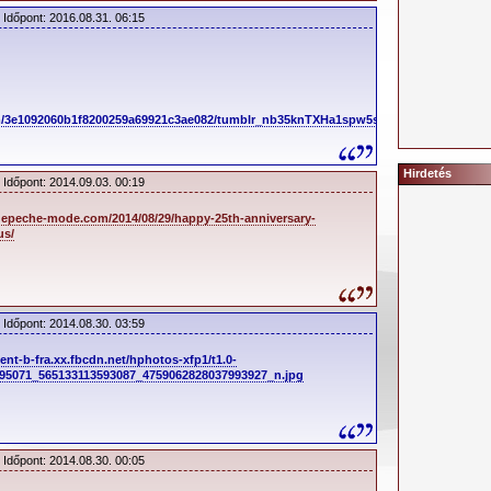
 Időpont: 2016.08.31. 06:15
om/3e1092060b1f8200259a69921c3ae082/tumblr_nb35knTXHa1spw5sco1_500.gif
Hirdetés
 Időpont: 2014.09.03. 00:19
depeche-mode.com/2014/08/29/happy-25th-anniversary-
us/
 Időpont: 2014.08.30. 03:59
tent-b-fra.xx.fbcdn.net/hphotos-xfp1/t1.0-
995071_565133113593087_4759062828037993927_n.jpg
 Időpont: 2014.08.30. 00:05