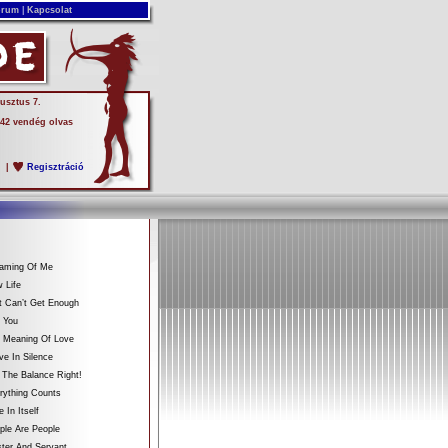
rum
|
Kapcsolat
usztus 7.
 42 vendég olvas
s
|
Regisztráció
eaming Of Me
 Life
t Can’t Get Enough
 You
e Meaning Of Love
ve In Silence
 The Balance Right!
rything Counts
 In Itself
ple Are People
ter And Servant