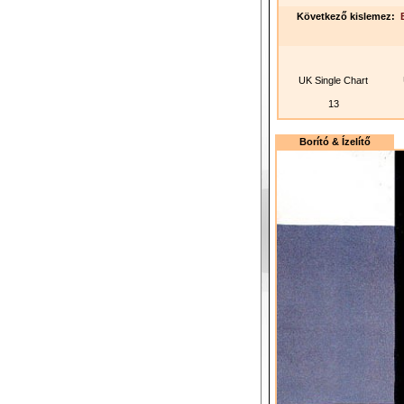
Következő kislemez:
UK Single Chart
13
Borító & Ízelítő