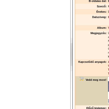
B-oldalas dal:
Szerző:
Énekes:
Dalszöveg:
Album:
Megjegyzés:
Kapcsolódó anyagok:
Vedd meg most!
Előző kislemez: