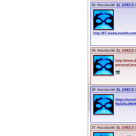
40. Hozzászóló:
EL GRECO
|
http://67.media.tumblr.c
39. Hozzászóló:
EL GRECO
|
http://www.
personal-jes
38. Hozzászóló:
EL GRECO
|
https://scon
9/p526x296/
37. Hozzászóló:
EL GRECO
|