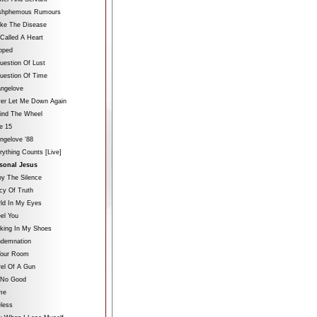
ashphemous Rumours
ake The Disease
 Called A Heart
ipped
uestion Of Lust
uestion Of Time
angelove
ver Let Me Down Again
hind The Wheel
le 15
angelove ‘88
rything Counts [Live]
sonal Jesus
oy The Silence
icy Of Truth
rld In My Eyes
eel You
lking In My Shoes
ndemnation
 Your Room
rel Of A Gun
s No Good
me
less