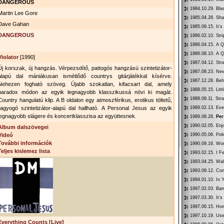
DANGEROUS
1984.10.29. Bl
Martin Lee Gore
1985.04.28. Sh
Dave Gahan
1985.09.15. It’s
DANGEROUS
1986.02.10. Str
1986.04.15. A Q
1986.08.10. A Q
Violator
[1990]
1987.04.12. Str
Új korszak, új hangzás. Vérpezsdítő, pattogós hangzású szintetizátor-
1987.08.23. Ne
alapú dal mániákusan ismétlődő countrys gitárjátékkal kísérve.
1987.12.28. Be
Nehezen fogható szöveg. Újabb szokatlan, kifacsart dal, amely
1988.05.15. Litt
paradox módon az egyik legnagyobb klasszikussá növi ki magát.
1988.09.11. Str
Country hangulatú klip. A B oldalon egy atmoszférikus, erotikus töltetű,
ragyogó szintetizátor-alapú dal hallható. A Personal Jesus az egyik
1989.02.13. Eve
legnagyobb slágere és koncertklasszisa az együttesnek.
1989.08.28.
Per
1990.02.05. Enj
Album dalszövegei
Videó
1990.05.06. Pol
További információk
1990.09.16. Wo
Teljes kislemez lista
1993.02.15. I F
1993.04.25. Wa
1993.09.12. Co
1994.01.10. In
1997.02.03. Bar
1997.03.30. It’
1997.06.15. Ho
1997.10.19. Use
Everything Counts [Live]