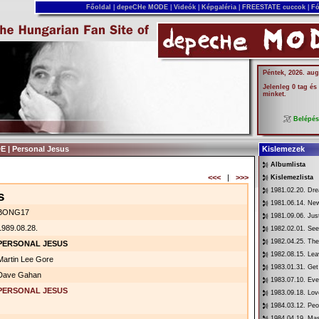
Főoldal
|
depeCHe MODE
|
Videók
|
Képgaléria
|
FREESTATE cuccok
|
Fó
Péntek, 2026. aug
Jelenleg 0 tag és
minket.
Belépé
 | Personal Jesus
Kislemezek
Albumlista
<<<
|
>>>
Kislemezlista
1981.02.20. Dr
s
1981.06.14. New
BONG17
1981.09.06. Jus
1989.08.28.
1982.02.01. See
1982.04.25. Th
PERSONAL JESUS
1982.08.15. Lea
Martin Lee Gore
1983.01.31. Get
Dave Gahan
1983.07.10. Eve
PERSONAL JESUS
1983.09.18. Love
1984.03.12. Peo
1984.04.19. Mas