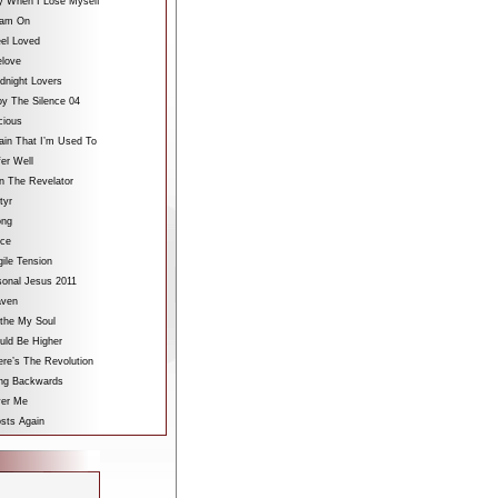
y When I Lose Myself
eam On
eel Loved
elove
dnight Lovers
oy The Silence 04
cious
ain That I’m Used To
fer Well
n The Revelator
tyr
ong
ace
gile Tension
sonal Jesus 2011
aven
othe My Soul
uld Be Higher
re’s The Revolution
ing Backwards
ver Me
sts Again