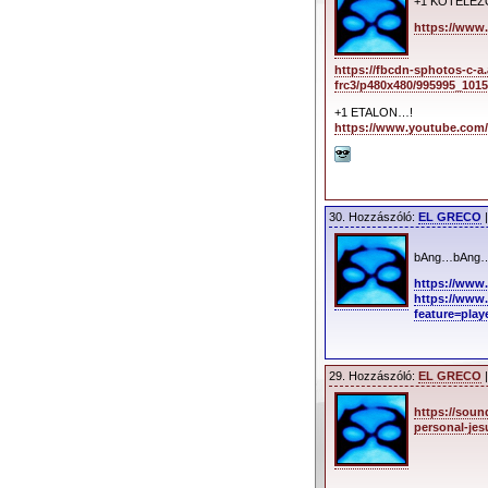
+1 KÖTELEZŐ
https://www
https://fbcdn-sphotos-c-a
frc3/p480x480/995995_101
+1 ETALON…!
https://www.youtube.co
30. Hozzászóló:
EL GRECO
|
bAng…bAn
https://ww
https://www
feature=pl
29. Hozzászóló:
EL GRECO
|
https://sou
personal-jes