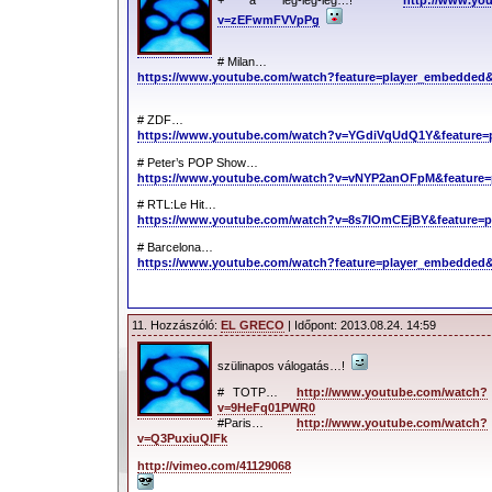
v=zEFwmFVVpPg
# Milan…
https://www.youtube.com/watch?feature=player_embedded
# ZDF…
https://www.youtube.com/watch?v=YGdiVqUdQ1Y&feature=
# Peter’s POP Show…
https://www.youtube.com/watch?v=vNYP2anOFpM&feature=
# RTL:Le Hit…
https://www.youtube.com/watch?v=8s7IOmCEjBY&feature=
# Barcelona…
https://www.youtube.com/watch?feature=player_embedde
11. Hozzászóló:
EL GRECO
| Időpont: 2013.08.24. 14:59
szülinapos válogatás…!
# TOTP…
http://www.youtube.com/watch?
v=9HeFq01PWR0
#Paris…
http://www.youtube.com/watch?
v=Q3PuxiuQIFk
http://vimeo.com/41129068