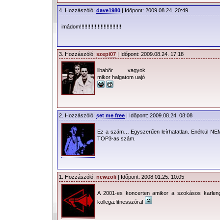
4. Hozzászóló:
dave1980
| Időpont: 2009.08.24. 20:49
imádom!!!!!!!!!!!!!!!!!!!!!!!!!!!!
3. Hozzászóló:
szepi07
| Időpont: 2009.08.24. 17:18
libabör vagyok
mikor halgatom uajó
2. Hozzászóló:
set me free
| Időpont: 2009.08.24. 08:08
Ez a szám… Egyszerűen leírhatatlan. Enélkül N
TOP3-as szám.
1. Hozzászóló:
newzoli
| Időpont: 2008.01.25. 10:05
A 2001-es koncerten amikor a szokásos karleng
kollega:fitnesszóra!