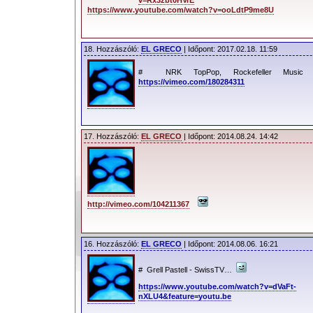
https://www.youtube.com/watch?v=ooLdtP9me8U
18. Hozzászóló:
EL GRECO
| Időpont: 2017.02.18. 11:59
# NRK TopPop, Rockefeller Music 
https://vimeo.com/180284311
17. Hozzászóló:
EL GRECO
| Időpont: 2014.08.24. 14:42
http://vimeo.com/104211367
16. Hozzászóló:
EL GRECO
| Időpont: 2014.08.06. 16:21
# Grell Pastell - SwissTV…
https://www.youtube.com/watch?v=dVaFt-
nXLU4&feature=youtu.be