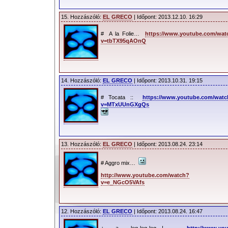
15. Hozzászóló:
EL GRECO
| Időpont: 2013.12.10. 16:29
# A la Folie…
https://www.youtube.com/wat
v=tbTX95qAOnQ
14. Hozzászóló:
EL GRECO
| Időpont: 2013.10.31. 19:15
# Tocata ::
https://www.youtube.com/watc
v=MTxUUnGXgQs
13. Hozzászóló:
EL GRECO
| Időpont: 2013.08.24. 23:14
# Aggro mix…
http://www.youtube.com/watch?
v=e_NGcO5VAfs
12. Hozzászóló:
EL GRECO
| Időpont: 2013.08.24. 16:47
+ a leg-leg-leg…!
http://www.yo