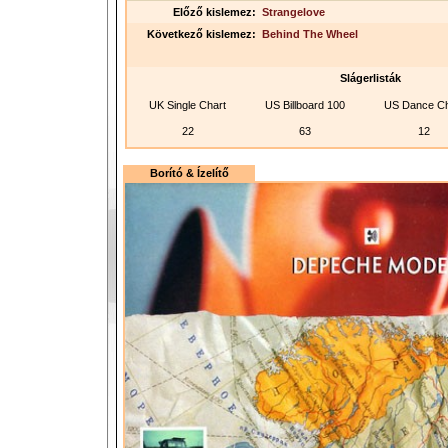
Előző kislemez:
Strangelove
Következő kislemez:
Behind The Wheel
Slágerlisták
UK Single Chart
US Billboard 100
US Dance Ch
22
63
12
Borító & Ízelítő