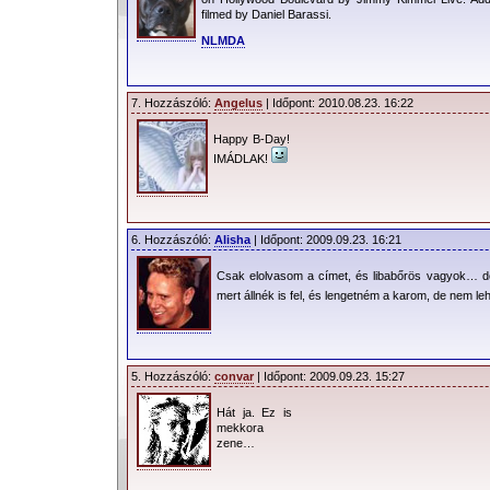
filmed by Daniel Barassi.
NLMDA
7. Hozzászóló:
Angelus
| Időpont: 2010.08.23. 16:22
Happy B-Day!
IMÁDLAK!
6. Hozzászóló:
Alisha
| Időpont: 2009.09.23. 16:21
Csak elolvasom a címet, és libabőrös vagyok… de 
mert állnék is fel, és lengetném a karom, de nem le
5. Hozzászóló:
convar
| Időpont: 2009.09.23. 15:27
Hát ja. Ez is
mekkora
zene…