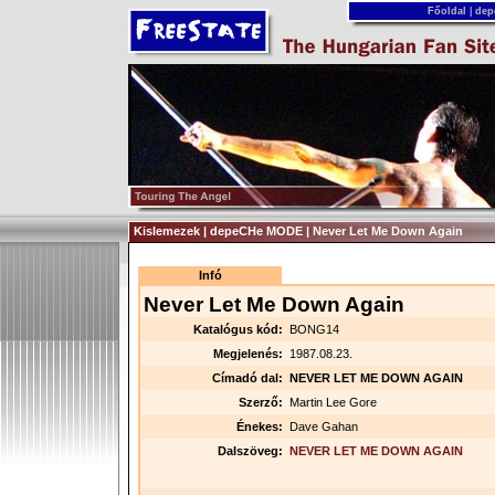
Főoldal
|
dep
Kislemezek | depeCHe MODE | Never Let Me Down Again
Infó
Never Let Me Down Again
Katalógus kód:
BONG14
Megjelenés:
1987.08.23.
Címadó dal:
NEVER LET ME DOWN AGAIN
Szerző:
Martin Lee Gore
Énekes:
Dave Gahan
Dalszöveg:
NEVER LET ME DOWN AGAIN