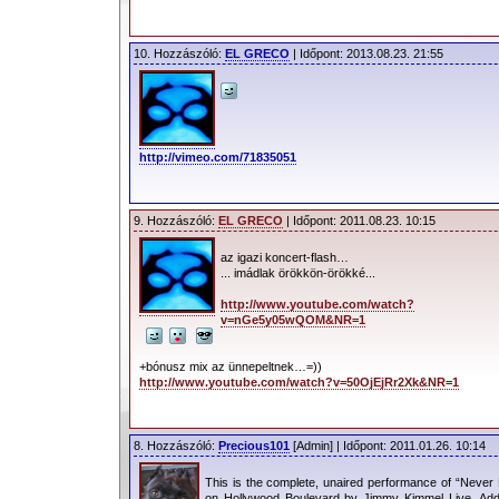
10. Hozzászóló:
EL GRECO
| Időpont: 2013.08.23. 21:55
http://vimeo.com/71835051
9. Hozzászóló:
EL GRECO
| Időpont: 2011.08.23. 10:15
az igazi koncert-flash…
... imádlak örökkön-örökké...
http://www.youtube.com/watch?
v=nGe5y05wQOM&NR=1
+bónusz mix az ünnepeltnek…=))
http://www.youtube.com/watch?v=50OjEjRr2Xk&NR=1
8. Hozzászóló:
Precious101
[Admin] | Időpont: 2011.01.26. 10:14
This is the complete, unaired performance of “Never 
on Hollywood Boulevard by Jimmy Kimmel Live. Addit