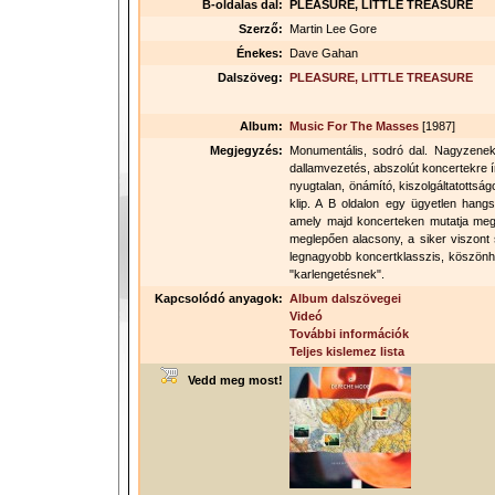
B-oldalas dal:
PLEASURE, LITTLE TREASURE
Szerző:
Martin Lee Gore
Énekes:
Dave Gahan
Dalszöveg:
PLEASURE, LITTLE TREASURE
Album:
Music For The Masses
[1987]
Megjegyzés:
Monumentális, sodró dal. Nagyzenek
dallamvezetés, abszolút koncertekre í
nyugtalan, önámító, kiszolgáltatottsá
klip. A B oldalon egy ügyetlen hang
amely majd koncerteken mutatja meg i
meglepően alacsony, a siker viszont 
legnagyobb koncertklasszis, köszönhe
"karlengetésnek".
Kapcsolódó anyagok:
Album dalszövegei
Videó
További információk
Teljes kislemez lista
Vedd meg most!