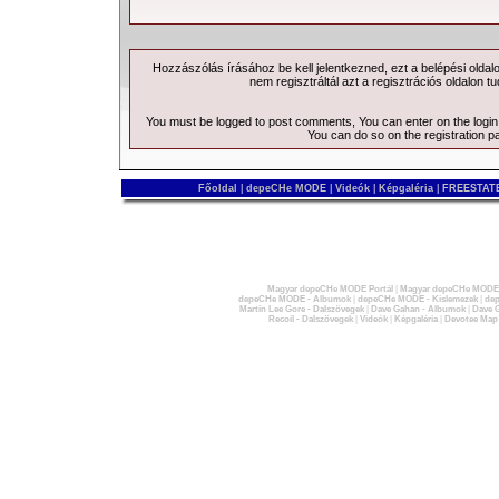
Hozzászólás írásához be kell jelentkezned, ezt a
belépési
oldal
nem regisztráltál azt a
regisztrációs
oldalon tu
You must be logged to post comments, You can enter on the
logi
You can do so on the
registration p
Főoldal
|
depeCHe MODE
|
Videók
|
Képgaléria
|
FREESTATE
Magyar depeCHe MODE Portál
|
Magyar depeCHe MODE 
depeCHe MODE - Albumok
|
depeCHe MODE - Kislemezek
|
dep
Martin Lee Gore - Dalszövegek
|
Dave Gahan - Albumok
|
Dave G
Recoil - Dalszövegek
|
Videók
|
Képgaléria
|
Devotee Map