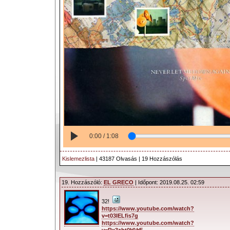
0:00 / 1:08
Kislemezlista
| 43187 Olvasás | 19 Hozzászólás
19. Hozzászóló:
EL GRECO
| Időpont: 2019.08.25. 02:59
32!
https://www.youtube.com/watch?
v=t03IELfis7g
https://www.youtube.com/watch?
v=Rx3zbt0HVrE