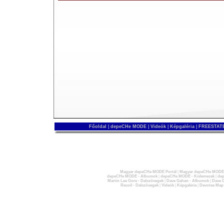
Főoldal
|
depeCHe MODE
|
Videók
|
Képgaléria
|
FREESTATE
Magyar depeCHe MODE Portál
|
Magyar depeCHe MODE 
depeCHe MODE - Albumok
|
depeCHe MODE - Kislemezek
|
dep
Martin Lee Gore - Dalszövegek
|
Dave Gahan - Albumok
|
Dave G
Recoil - Dalszövegek
|
Videók
|
Képgaléria
|
Devotee Map