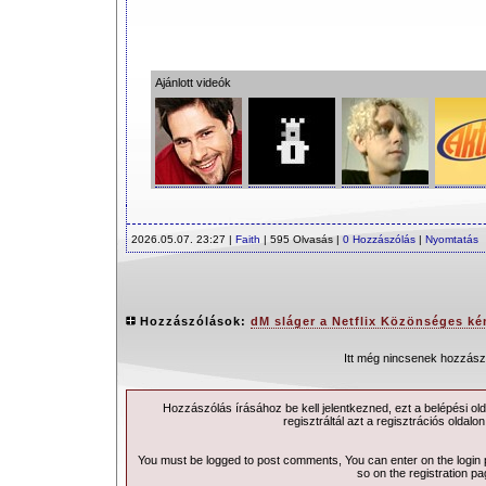
Ajánlott videók
2026.05.07. 23:27 |
Faith
| 595 Olvasás |
0 Hozzászólás
|
Nyomtatás
Hozzászólások:
dM sláger a Netflix Közönséges k
Itt még nincsenek hozzász
Hozzászólás írásához be kell jelentkezned, ezt a
belépési
old
regisztráltál azt a
regisztrációs
oldalon
You must be logged to post comments, You can enter on the
login
so on the
registration p