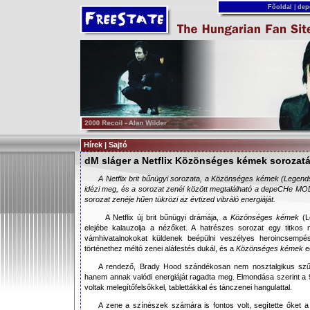
Főoldal
|
dep
Hírek | Sajtó
dM sláger a Netflix Közönséges kémek sorozat
A Netflix brit bűnügyi sorozata, a Közönséges kémek (Legend
idézi meg, és a sorozat zenéi között megtalálható a depeCHe MOD
sorozat zenéje hűen tükrözi az évtized vibráló energiáját.
A Netflix új brit bűnügyi drámája, a
Közönséges kémek
(L
elejébe kalauzolja a nézőket. A hatrészes sorozat egy titkos 
vámhivatalnokokat küldenek beépülni veszélyes heroincsemp
történethez méltó zenei aláfestés dukál, és a
Közönséges kémek
eg
A rendező, Brady Hood szándékosan nem nosztalgikus szűrő
hanem annak valódi energiáját ragadta meg. Elmondása szerint a 
voltak melegítőfelsőkkel, tablettákkal és tánczenei hangulattal.
A zene a színészek számára is fontos volt, segítette őket 