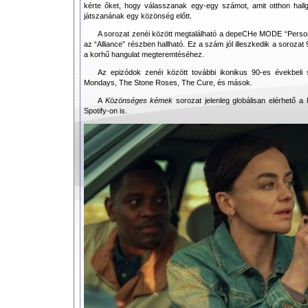
kérte őket, hogy válasszanak egy-egy számot, amit otthon hall
játszanának egy közönség előtt.
A sorozat zenéi között megtalálható a depeCHe MODE “Persona
az “Alliance” részben hallható. Ez a szám jól illeszkedik a soroza
a korhű hangulat megteremtéséhez.
Az epizódok zenéi között további ikonikus 90-es évekbeli 
Mondays, The Stone Roses, The Cure, és mások.
A
Közönséges kémek
sorozat jelenleg globálisan elérhető a 
Spotify-on is.