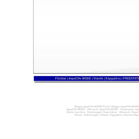
Főoldal
|
depeCHe MODE
|
Videók
|
Képgaléria
|
FREESTATE
Magyar depeCHe MODE Portál
|
Magyar depeCHe MODE 
depeCHe MODE - Albumok
|
depeCHe MODE - Kislemezek
|
dep
Martin Lee Gore - Dalszövegek
|
Dave Gahan - Albumok
|
Dave G
Recoil - Dalszövegek
|
Videók
|
Képgaléria
|
Devotee Map