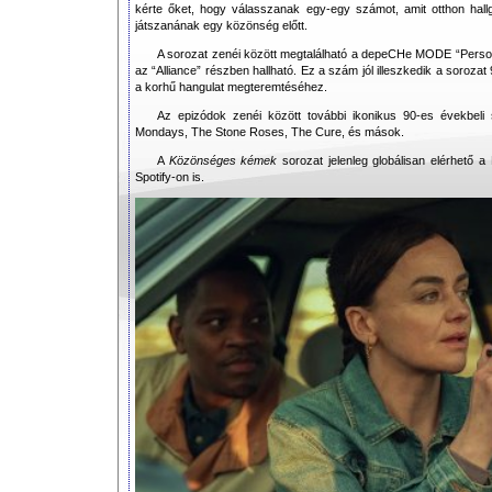
kérte őket, hogy válasszanak egy-egy számot, amit otthon hall
játszanának egy közönség előtt.
A sorozat zenéi között megtalálható a depeCHe MODE “Persona
az “Alliance” részben hallható. Ez a szám jól illeszkedik a soroza
a korhű hangulat megteremtéséhez.
Az epizódok zenéi között további ikonikus 90-es évekbeli
Mondays, The Stone Roses, The Cure, és mások.
A
Közönséges kémek
sorozat jelenleg globálisan elérhető a 
Spotify-on is.