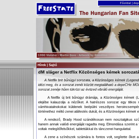
Főoldal
|
dep
Hírek | Sajtó
dM sláger a Netflix Közönséges kémek sorozat
A Netflix brit bűnügyi sorozata, a Közönséges kémek (Legend
idézi meg, és a sorozat zenéi között megtalálható a depeCHe MOD
sorozat zenéje hűen tükrözi az évtized vibráló energiáját.
A Netflix új brit bűnügyi drámája, a
Közönséges kémek
(L
elejébe kalauzolja a nézőket. A hatrészes sorozat egy titkos
vámhivatalnokokat küldenek beépülni veszélyes heroincsemp
történethez méltó zenei aláfestés dukál, és a
Közönséges kémek
e
A rendező, Brady Hood szándékosan nem nosztalgikus szűrő
hanem annak valódi energiáját ragadta meg. Elmondása szerint a 
voltak melegítőfelsőkkel, tablettákkal és tánczenei hangulattal.
A zene a színészek számára is fontos volt, segítette őket 