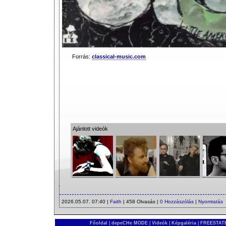
Forrás:
classical-music.com
Ajánlott videók
2026.05.07. 07:40 |
Faith
| 458 Olvasás |
0 Hozzászólás
|
Nyomtatás
Főoldal
|
depeCHe MODE
|
Videók
|
Képgaléria
|
FREESTATE