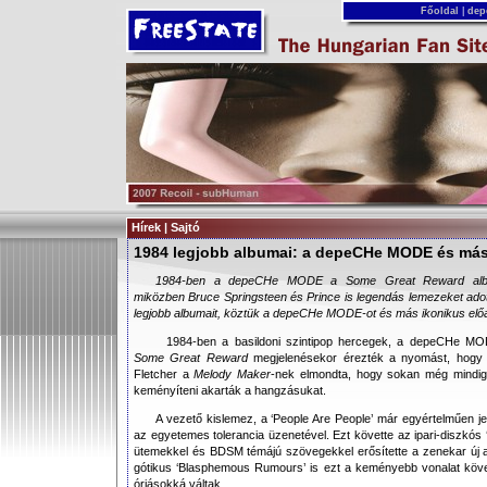
Főoldal
|
dep
Hírek | Sajtó
1984 legjobb albumai: a depeCHe MODE és má
1984-ben a depeCHe MODE a Some Great Reward albumm
miközben Bruce Springsteen és Prince is legendás lemezeket adott
legjobb albumait, köztük a depeCHe MODE-ot és más ikonikus elő
1984-ben a basildoni szintipop hercegek, a depeCHe M
Some Great Reward
megjelenésekor érezték a nyomást, hogy b
Fletcher a
Melody Maker
-nek elmondta, hogy sokan még mindig 
keményíteni akarták a hangzásukat.
A vezető kislemez, a ‘People Are People’ már egyértelműen jel
az egyetemes tolerancia üzenetével. Ezt követte az ipari-diszkós 
ütemekkel és BDSM témájú szövegekkel erősítette a zenekar új ar
gótikus ‘Blasphemous Rumours’ is ezt a keményebb vonalat köve
óriásokká váltak.