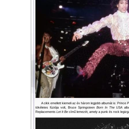
A cikk emellett kiemeli az év három legjobb albumát is: Prince
P
tökéletes fúziója volt, Bruce Springsteen
Born In The USA
albu
Replacements
Let It Be
című lemezét, amely a punk és rock legizg