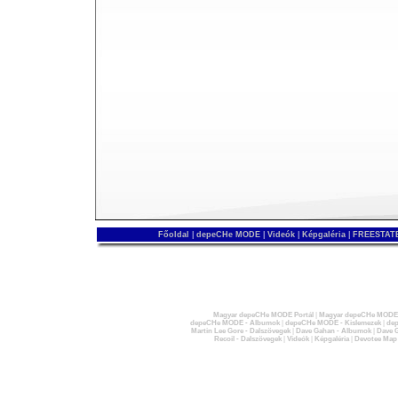
Főoldal
|
depeCHe MODE
|
Videók
|
Képgaléria
|
FREESTATE
Magyar depeCHe MODE Portál
|
Magyar depeCHe MODE 
depeCHe MODE - Albumok
|
depeCHe MODE - Kislemezek
|
dep
Martin Lee Gore - Dalszövegek
|
Dave Gahan - Albumok
|
Dave G
Recoil - Dalszövegek
|
Videók
|
Képgaléria
|
Devotee Map