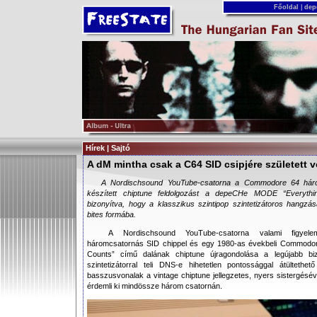
Főoldal
|
dep
Hírek | Sajtó
A dM mintha csak a C64 SID csipjére született 
A Nordischsound YouTube-csatorna a Commodore 64 háro
készített chiptune feldolgozást a depeCHe MODE “Everythi
bizonyítva, hogy a klasszikus szintipop szintetizátoros hangzás
bites formába.
A Nordischsound YouTube-csatorna valami figyel
háromcsatornás SID chippel és egy 1980-as évekbeli Commodo
Counts” című dalának chiptune újragondolása a legújabb biz
szintetizátorral teli DNS-e hihetetlen pontossággal átültethe
basszusvonalak a vintage chiptune jellegzetes, nyers sistergésé
érdemli ki mindössze három csatornán.