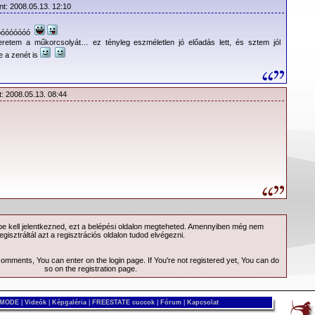
nt: 2008.05.13. 12:10
óóóóóóóóóó
retem a műkorcsolyát… ez tényleg eszméletlen jó előadás lett, és sztem jól
ze a zenét is
t: 2008.05.13. 08:44
 kell jelentkezned, ezt a
belépési
oldalon megteheted. Amennyiben még nem
egisztráltál azt a
regisztrációs
oldalon tudod elvégezni.
 comments, You can enter on the
login page
. If You're not registered yet, You can do
so on the
registration page
.
 MODE
|
Videók
|
Képgaléria
|
FREESTATE cuccok
|
Fórum
|
Kapcsolat