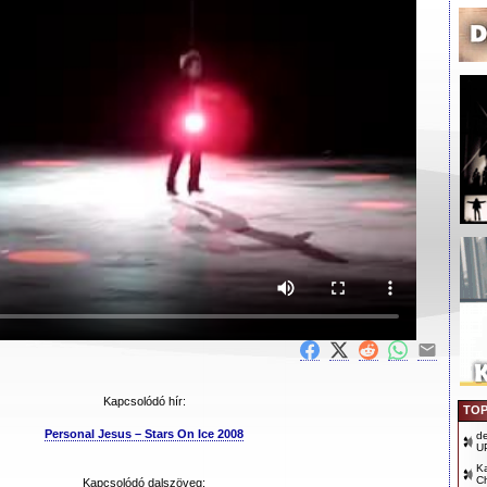
Kapcsolódó hír:
TOP
Personal Jesus – Stars On Ice 2008
d
U
Ka
Ch
Kapcsolódó dalszöveg: