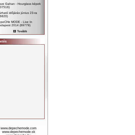
ave Gahan - Hourglass képek
107516)
rható időjárás június 23-ra
96820)
epeCHe MODE - Live In
udapest 2014
(89779)
Tovább
etés
www.depechemode.com
www.depechemode.sk