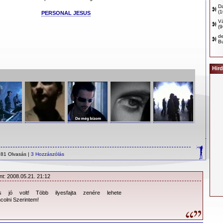
D
(
PERSONAL JESUS
Vá
(
d
B
Hird
81 Olvasás |
3 Hozzászólás
nt: 2008.05.21. 21:12
s jó volt! Több ilyesfajta zenére lehete
ncolni Szerintem!