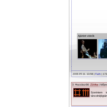
Ajánlott videók
2008.05.11. 13:58 |
Faith
| 172
3. Hozzászóló:
Zútika
| Időpo
Szerintem i
táncolni/jégtá