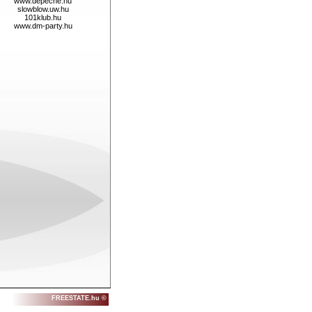
www.depeche.hu
slowblow.uw.hu
101klub.hu
www.dm-party.hu
FREESTATE.hu ©