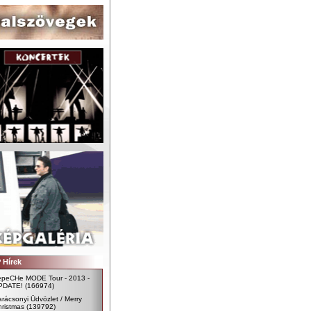
 Hírek
epeCHe MODE Tour - 2013 -
PDATE!
(166974)
rácsonyi Üdvözlet / Merry
ristmas
(139792)