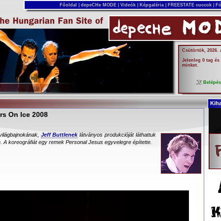
Főoldal
|
depeCHe MODE
|
Videók
|
Képgaléria
|
FREESTATE cuccok
|
Fó
Csütörtök, 2026.
Jelenleg 0 tag és
minket.
Belépé
Kih
rs On Ice 2008
világbajnokának,
Jeff Buttlenek
látványos produkcióját láthattuk
 A koreográfiát egy remek Personal Jesus egyvelegre építette.