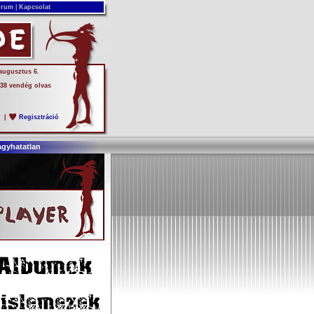
rum
|
Kapcsolat
 augusztus 6.
 38 vendég olvas
s
|
Regisztráció
agyhatatlan