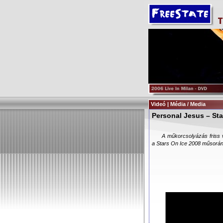
Videó | Média / Media
Personal Jesus – Sta
A műkorcsolyázás friss 
a Stars On Ice 2008 műsorán.