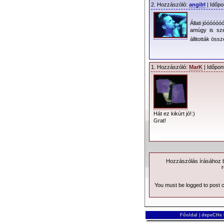
2. Hozzászóló:
angilrl
| Időpo
Állati jóóóó
amúgy is sze
állitották öss
1. Hozzászóló:
MarK
| Időpon
Hát ez kikúrt jó!:)
Grat!
Hozzászólás írásához be
r
You must be logged to post
Főoldal
|
depeCHe