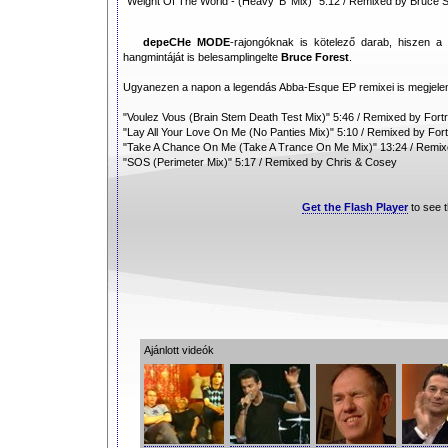
"Weight Of The World - (Heavy 'B' Mix)" 5:12 / Remixed by Bruce 
depeCHe MODE
-rajongóknak is kötelező darab, hiszen 
hangmintáját is belesamplingelte
Bruce Forest
.
Ugyanezen a napon a legendás Abba-Esque EP remixei is megjelen
"Voulez Vous (Brain Stem Death Test Mix)" 5:46 / Remixed by Fort
"Lay All Your Love On Me (No Panties Mix)" 5:10 / Remixed by Fort
"Take A Chance On Me (Take A Trance On Me Mix)" 13:24 / Remixe
"SOS (Perimeter Mix)" 5:17 / Remixed by Chris & Cosey
Get the Flash Player
to see t
Ajánlott videók