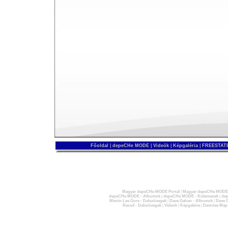
Főoldal
|
depeCHe MODE
|
Videók
|
Képgaléria
|
FREESTATE
Magyar depeCHe MODE Portál
|
Magyar depeCHe MODE 
depeCHe MODE - Albumok
|
depeCHe MODE - Kislemezek
|
dep
Martin Lee Gore - Dalszövegek
|
Dave Gahan - Albumok
|
Dave G
Recoil - Dalszövegek
|
Videók
|
Képgaléria
|
Devotee Map