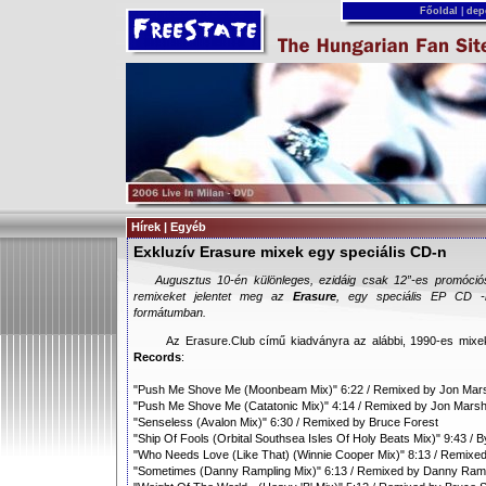
Főoldal
|
dep
Hírek | Egyéb
Exkluzív Erasure mixek egy speciális CD-n
Augusztus 10-én különleges, ezidáig csak 12”-es promóciós 
remixeket jelentet meg az
Erasure
, egy speciális EP CD -n,
formátumban.
Az Erasure.Club című kiadványra az alábbi, 1990-es mixe
Records
:
"Push Me Shove Me (Moonbeam Mix)" 6:22 / Remixed by Jon Mar
"Push Me Shove Me (Catatonic Mix)" 4:14 / Remixed by Jon Mars
"Senseless (Avalon Mix)" 6:30 / Remixed by Bruce Forest
"Ship Of Fools (Orbital Southsea Isles Of Holy Beats Mix)" 9:43 /
"Who Needs Love (Like That) (Winnie Cooper Mix)" 8:13 / Remixed
"Sometimes (Danny Rampling Mix)" 6:13 / Remixed by Danny Ram