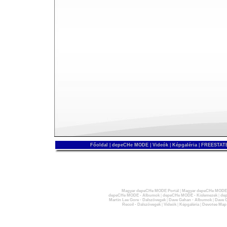
Főoldal
|
depeCHe MODE
|
Videók
|
Képgaléria
|
FREESTATE
Magyar depeCHe MODE Portál
|
Magyar depeCHe MODE 
depeCHe MODE - Albumok
|
depeCHe MODE - Kislemezek
|
dep
Martin Lee Gore - Dalszövegek
|
Dave Gahan - Albumok
|
Dave G
Recoil - Dalszövegek
|
Videók
|
Képgaléria
|
Devotee Map