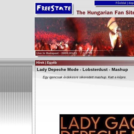
Főoldal
|
dep
Hírek | Egyéb
Lady Depeche Mode - Lobsterdust - Mashup
Egy igencsak érdekesre sikeredett mashup. Katt a képre.