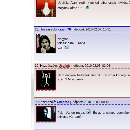
Uselink: Alan első, kísérleti albumának nyitósz
melynek címe “1”...
11. Hozzászóló:
csajni76
| Időpont: 2010.02.07. 10:51
Nagyon
tetszik,csak rövid
volt!
10. Hozzászóló:
Uselink
| Időpont: 2010.02.06. 01:04
Nem nagyon hallgatok Recoil-t, de ez a ketyegősd
szám? Mi a címe?
9. Hozzászóló:
Chrome
| Időpont: 2010.02.03. 09:15
Faith! Az se rossz.
És az a nemes esemény
mikorra várható?