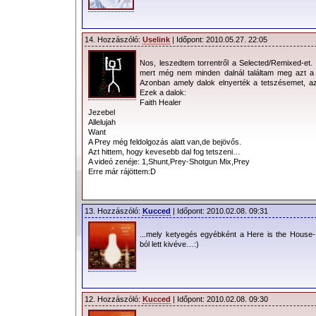
14. Hozzászóló:
Uselink
| Időpont: 2010.05.27. 22:05
Nos, leszedtem torrentről a Selected/Remixed-et
mert még nem minden dalnál találtam meg azt a 
Azonban amely dalok elnyerték a tetszésemet, az
Ezek a dalok:
Faith Healer
Jezebel
Allelujah
Want
A Prey még feldolgozás alatt van,de bejövős.
Azt hittem, hogy kevesebb dal fog tetszeni…
A videó zenéje: 1,Shunt,Prey-Shotgun Mix,Prey
Erre már rájöttem:D
13. Hozzászóló:
Kucced
| Időpont: 2010.02.08. 09:31
...mely ketyegés egyébként a Here is the House-
ból lett kivéve…:)
12. Hozzászóló:
Kucced
| Időpont: 2010.02.08. 09:30