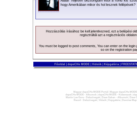
Áááá! Teljesen bezsongtam ettől a rövid kis szössz
hogy Amerikában mikor és hol lesznek fellépések?
Hozzászólás írásához be kell jelentkezned, ezt a
belépési
old
regisztráltál azt a
regisztrációs
oldalon
You must be logged to post comments, You can enter on the
login
so on the
registration p
Főoldal
|
depeCHe MODE
|
Videók
|
Képgaléria
|
FREESTATE
Magyar depeCHe MODE Portál
|
Magyar depeCHe MODE 
depeCHe MODE - Albumok
|
depeCHe MODE - Kislemezek
|
dep
Martin Lee Gore - Dalszövegek
|
Dave Gahan - Albumok
|
Dave G
Recoil - Dalszövegek
|
Videók
|
Képgaléria
|
Devotee Map