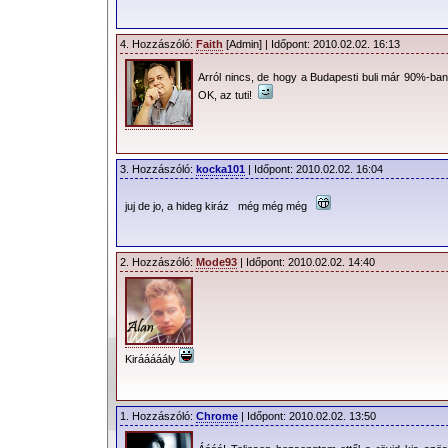
4. Hozzászóló:
Faith
[Admin] | Időpont: 2010.02.02. 16:13
Arról nincs, de hogy a Budapesti buli már 90%-ban
OK, az tuti!
3. Hozzászóló:
kocka101
| Időpont: 2010.02.02. 16:04
juj de jo, a hideg kiráz még még még
2. Hozzászóló:
Mode93
| Időpont: 2010.02.02. 14:40
Kirááááály
1. Hozzászóló:
Chrome
| Időpont: 2010.02.02. 13:50