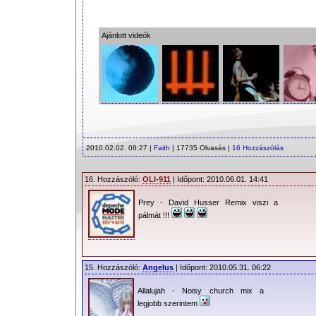
Ajánlott videók
2010.02.02. 08:27 |
Faith
| 17735 Olvasás |
16 Hozzászólás
16. Hozzászóló:
OLI-911
| Időpont: 2010.06.01. 14:41
Prey - David Husser Remix viszi a
pálmát !!!
15. Hozzászóló:
Angelus
| Időpont: 2010.05.31. 06:22
Allalujah - Noisy church mix a
legjobb szerintem