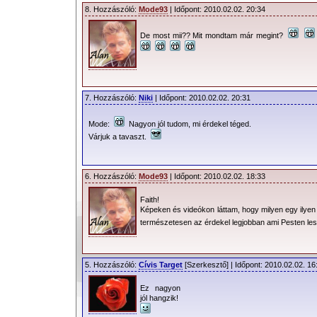
8. Hozzászóló:
Mode93
| Időpont: 2010.02.02. 20:34
De most mii?? Mit mondtam már megint?
7. Hozzászóló:
Niki
| Időpont: 2010.02.02. 20:31
Mode:
Nagyon jól tudom, mi érdekel téged.
Várjuk a tavaszt.
6. Hozzászóló:
Mode93
| Időpont: 2010.02.02. 18:33
Faith!
Képeken és videókon láttam, hogy milyen egy ilyen R
természetesen az érdekel legjobban ami Pesten le
5. Hozzászóló:
Cívis Target
[Szerkesztő] | Időpont: 2010.02.02. 16
Ez nagyon
jól hangzik!