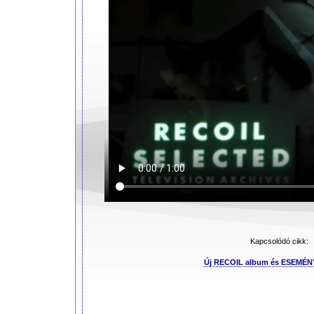
Kapcsolódó cikk:
Új RECOIL album és ESEMÉ