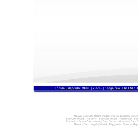
Főoldal
|
depeCHe MODE
|
Videók
|
Képgaléria
|
FREESTATE
Magyar depeCHe MODE Portál
|
Magyar depeCHe MODE 
depeCHe MODE - Albumok
|
depeCHe MODE - Kislemezek
|
dep
Martin Lee Gore - Dalszövegek
|
Dave Gahan - Albumok
|
Dave G
Recoil - Dalszövegek
|
Videók
|
Képgaléria
|
Devotee Map