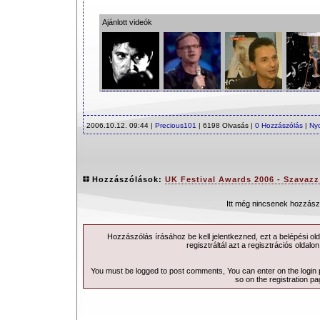
Ajánlott videók
2006.10.12. 09:44 |
Precious101
| 6198 Olvasás |
0 Hozzászólás
|
Ny
Hozzászólások:
UK Festival Awards 2006 - Szavazz
Itt még nincsenek hozzász
Hozzászólás írásához be kell jelentkezned, ezt a
belépési
old
regisztráltál azt a
regisztrációs
oldalon
You must be logged to post comments, You can enter on the
login
so on the
registration p