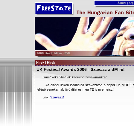
Főoldal
|
dep
Hírek | Hírek
UK Festival Awards 2006 - Szavazz a dM-re!
Ismét voksolhatunk kedvenc zenekarunkra!
Az alábbi linken leadhatod szavazatod a depeCHe MODE-ra, 
fellépő zenekarnak járó díjat és még TE is nyerhetsz!
Link:
Szavazz!