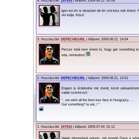
4. Hozzászóló:
197910
| Időpont: 2009.08.22. 00:09
igen ezt én is olvastam de én vmi kiss-nek értem.
vki tudja. Köszi
3. Hozzászóló:
DEPECHEGIRL
| Időpont: 2009.08.21. 14:04
Persze totál nem értem ki, hogy get something to 
oda, nemtudom
2. Hozzászóló:
DEPECHEGIRL
| Időpont: 2009.08.21. 14:01
Engem is érdekelne mit mond, kicsit utánanézte
valaki szerint ezt:
“...we wish all the best tour fans in Hung(a)ry….
Get something? to eat..! “
1. Hozzászóló:
197910
| Időpont: 2009.07.04. 01:12
Valaki elmondaná nekem, mit mondd Dave a végé