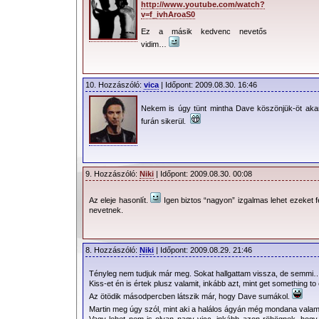
http://www.youtube.com/watch?
v=f_ivhAroaS0
Ez a másik kedvenc nevetős
vidim…
10. Hozzászóló:
vica
| Időpont: 2009.08.30. 16:46
Nekem is úgy tünt mintha Dave köszönjük-öt aka
furán sikerül.
9. Hozzászóló:
Niki
| Időpont: 2009.08.30. 00:08
Az eleje hasonlít.
Igen biztos “nagyon” izgalmas lehet ezeket f
nevetnek.
8. Hozzászóló:
Niki
| Időpont: 2009.08.29. 21:46
Tényleg nem tudjuk már meg. Sokat hallgattam vissza, de semmi
Kiss-et én is értek plusz valamit, inkább azt, mint get something to 
Az ötödik másodpercben látszik már, hogy Dave sumákol.
Martin meg úgy szól, mint aki a halálos ágyán még mondana valami
Vagy lehet nem is olyan nagy vicc, inkább azon röhögnek, hogy