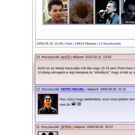
2008.05.10. 11:49 |
Faith
| 15814 Olvasás |
13 Hozzászólás
13. Hozzászóló:
laci72
| Időpont: 2010.02.11. 13:54
Azért ez az interjú hosszabb volt.Van vagy 10-15 perc.Pont most
Jó dolog nézegetni a régi interjukat és “elmélázni”, hogy mi lett az 
12. Hozzászóló:
DEPECHEGIRL
| Időpont: 2009.08.30. 21:11
Huu, köszi hogy idelinkelted, ezen most jobban ne
mint ők
11. Hozzászóló:
197910
| Időpont: 2009.08.30. 20:07