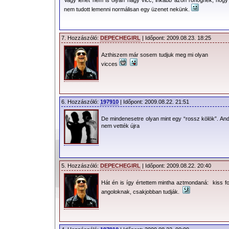
nem tudott lemenni normálisan egy üzenet nekünk.
7. Hozzászóló:
DEPECHEGIRL
| Időpont: 2009.08.23. 18:25
Azthiszem már sosem tudjuk meg mi olyan
vicces
6. Hozzászóló:
197910
| Időpont: 2009.08.22. 21:51
De mindenesetre olyan mint egy “rossz kölök”. Andy 
nem vették újra
5. Hozzászóló:
DEPECHEGIRL
| Időpont: 2009.08.22. 20:40
Hát én is így értettem mintha aztmondaná: kiss fo
angoloknak, csakjobban tudják.