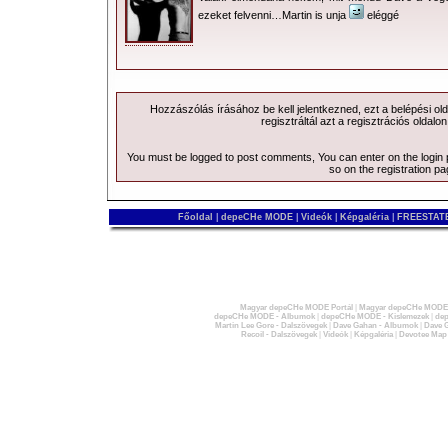
ezeket felvenni…Martin is unja
eléggé
Hozzászólás írásához be kell jelentkezned, ezt a
belépési
old
regisztráltál azt a
regisztrációs
oldalon
You must be logged to post comments, You can enter on the
login
so on the
registration p
Főoldal
|
depeCHe MODE
|
Videók
|
Képgaléria
|
FREESTATE
Magyar depeCHe MODE Portál
|
Magyar depeCHe MODE 
depeCHe MODE - Albumok
|
depeCHe MODE - Kislemezek
|
dep
Martin Lee Gore - Dalszövegek
|
Dave Gahan - Albumok
|
Dave G
Recoil - Dalszövegek
|
Videók
|
Képgaléria
|
Devotee Map